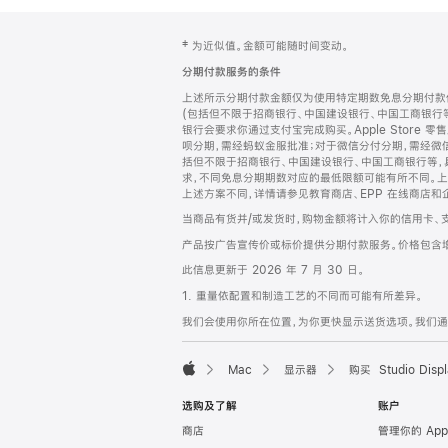
网
脚
‡ 为近似值。金额可能随时间变动。
注
页
分期付款服务的条件
页
上述所示分期付款金额仅为使用特定期数免息分期付款估
脚
(包括但不限于招商银行、中国建设银行、中国工商银行
银行会要求你通过支付宝完成购买。Apple Store 零
呗分期，需经蚂蚁金服批准；对于微信分付分期，需经微信
括但不限于招商银行、中国建设银行、中国工商银行等，
求，不同免息分期期数对应的最低限额可能有所不同。上述分
上述方案不同，详情请参见教育商店、EPP 在线商店和
当商品有货并/或发货时，购物金额将计入你的信用卡、
产品按广告宣传价或标价提供分期付款服务。价格包含
此信息更新于 2026 年 7 月 30 日。
1. 重量依配置和制造工艺的不同而可能有所差异。
我们会使用你所在位置，为你更快显示送货选项。我们通过你
Mac
显示器
购买 Studio Displ
Apple
选购及了解
账户
商店
管理你的 App