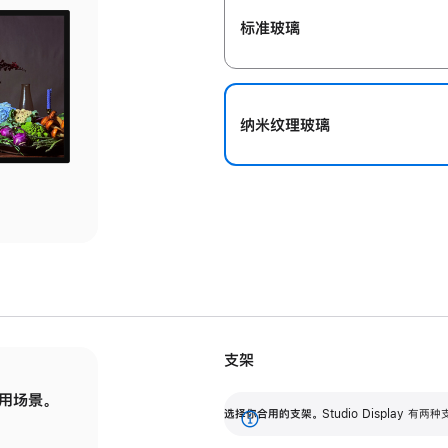
标准玻璃
纳米纹理玻璃
支架
用场景。
标配可调倾斜度的支架，提供 30 度的倾斜度
选
选择你合用的支架。
Studio Display
调节范围。
展