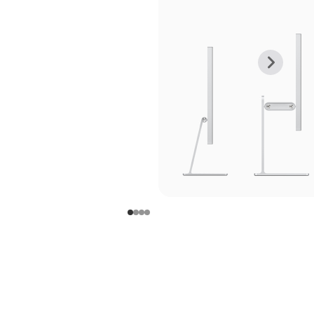
上
下
一
一
张
张
图
图
库
库
图
图
片
片
-
-
支
支
架
架