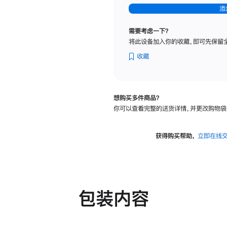
-
添
纳
米
需要考虑一下？
纹
将此设备加入你的收藏，即可先保留
理
玻
收藏
璃
面
板
想购买多件商品？
-
你可以查看完整的送货详情，并更改购物袋
可
调
倾
获得购买帮助，
立即在线
斜
度
及
高
度
包装内容
的
支
架
的