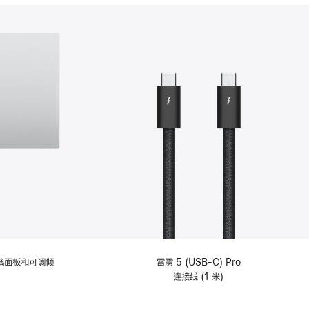
分
期
付
款
选
项)
理玻璃面板和可调倾
雷雳 5 (USB-C) Pro
连接线 (1 米)