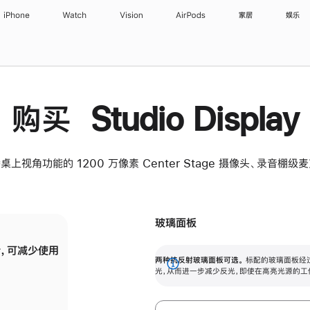
iPhone
Watch
Vision
AirPods
家居
娱乐
购买 Studio Display
桌上视角功能的 1200 万像素 Center Stage 摄像头、录音棚
玻璃面板
，可减少使用
纳米纹理玻璃面板可进一步减少反光，即使在
两种抗反射玻璃面板可选。
标配的玻璃面板经
。
有高亮光源的场所使用，也能保持出色画质。
展
光，从而进一步减少反光，即使在高亮光源的工
开