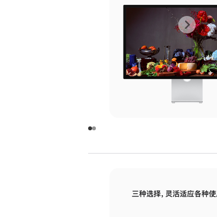
上
下
一
一
张
张
图
图
库
库
图
图
片
片
-
-
玻
玻
璃
璃
三种选择，灵活适应各种使
面
面
板
板