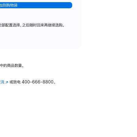
加到购物袋
全部配置选择，之后随时回来再继续选购。
中的商品数量。
交流
(在
或致电
400-666-8800。
新
窗
口
中
打
开)