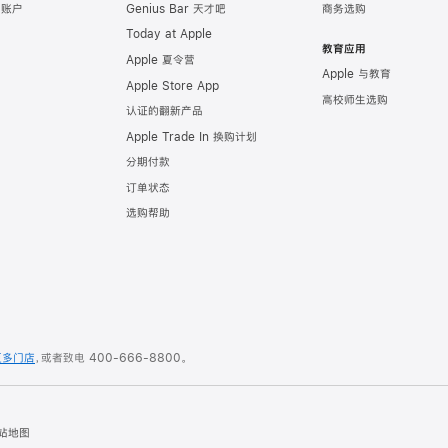
e 账户
Genius Bar 天才吧
商务选购
Today at Apple
教育应用
Apple 夏令营
Apple 与教育
Apple Store App
高校师生选购
认证的翻新产品
Apple Trade In 换购计划
分期付款
订单状态
选购帮助
更多门店
，或者致电
400-666-8800
。
站地图