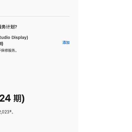
 服务计划？
dio Display)
AppleCare+
添加
期)
服
坏保修服务。
务
计
划
(适
用
于
24 期)
Studio
Display)
2,023
脚
‡。
注