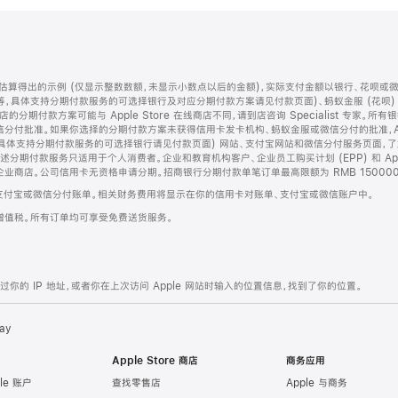
算得出的示例 (仅显示整数数额，未显示小数点以后的金额)，实际支付金额以银行、花呗或
等，具体支持分期付款服务的可选择银行及对应分期付款方案请见付款页面)、蚂蚁金服 (花呗
售店的分期付款方案可能与 Apple Store 在线商店不同，请到店咨询 Specialist 专
分付批准。如果你选择的分期付款方案未获得信用卡发卡机构、蚂蚁金服或微信分付的批准，Ap
具体支持分期付款服务的可选择银行请见付款页面) 网站、支付宝网站和微信分付服务页面，
期付款服务只适用于个人消费者。企业和教育机构客户、企业员工购买计划 (EPP) 和 Appl
企业商店。公司信用卡无资格申请分期。招商银行分期付款单笔订单最高限额为 RMB 150000
支付宝或微信分付账单。相关财务费用将显示在你的信用卡对账单、支付宝或微信账户中。
增值税。所有订单均可享受免费送货服务。
的 IP 地址，或者你在上次访问 Apple 网站时输入的位置信息，找到了你的位置。
ay
Apple Store 商店
商务应用
le 账户
查找零售店
Apple 与商务