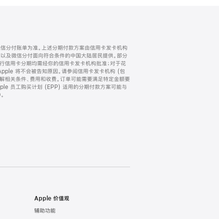
微信分付账单为准。上述分期付款方案由信用卡发卡机构
) 以及微信分付面向符合条件的中国大陆居民提供。部分
家。所有银行信用卡分期均需经你的信用卡发卡机构批准；对于花
ple 将不会被告知原因。请参阅信用卡发卡机构 (包
了解相关条件、费用和收费。订单可能需要满足特定金额要
e 员工购买计划 (EPP) 适用的分期付款方案可能与
。
Apple 价值观
辅助功能