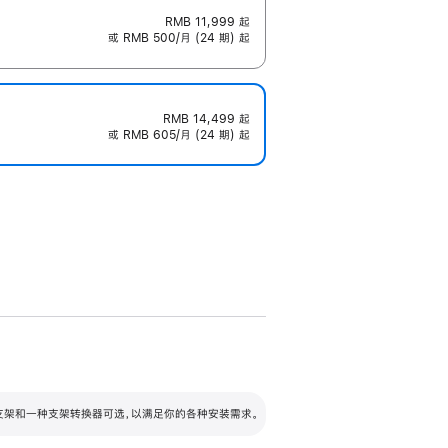
RMB 11,999
起
或 RMB 500/月 (24 期) 起
RMB 14,499
起
或 RMB 605/月 (24 期) 起
配可调倾斜度及高度的支架，额外增加 105
VESA 支架转换器
 有两种支架和一种支架转换器可选，以满足你的各种安装需求。
毫米的高度调节范围。
容的支架 (未随附)