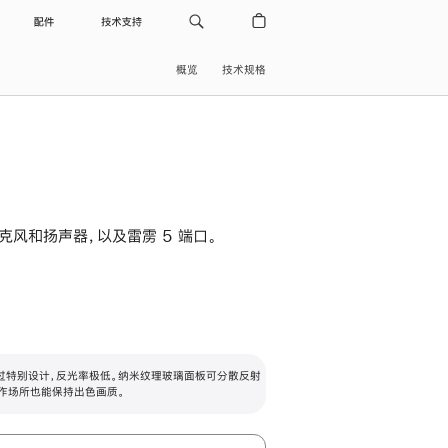
配件
技术支持
概览
技术规格
级麦克风和扬声器，以及雷雳 5 端口。
过特别设计，反光率极低。纳米纹理玻璃面板可分散反射
作场所也能保持出色画质。