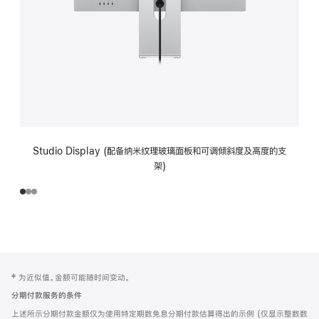
Studio Display (配备纳米纹理玻璃面板和可调倾斜度及高度的支
架)
网
脚
‡ 为近似值。金额可能随时间变动。
注
页
分期付款服务的条件
页
上述所示分期付款金额仅为使用特定期数免息分期付款估算得出的示例 (仅显示整数数