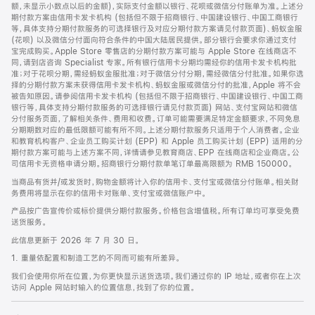
脚
额，未显示小数点以后的金额)，实际支付金额以银行、花呗或微信分付账单为准。上述分
期付款方案由信用卡发卡机构 (包括但不限于招商银行、中国建设银行、中国工商银行
等，具体支持分期付款服务的可选择银行及对应分期付款方案请见付款页面)、蚂蚁金服
(花呗) 以及微信分付面向符合条件的中国大陆居民提供。部分银行会要求你通过支付
宝完成购买。Apple Store 零售店的分期付款方案可能与 Apple Store 在线商店不
同，请到店咨询 Specialist 专家。所有银行信用卡分期均需经你的信用卡发卡机构批
准；对于花呗分期，需经蚂蚁金服批准；对于微信分付分期，需经微信分付批准。如果你选
择的分期付款方案未获得信用卡发卡机构、蚂蚁金服或微信分付的批准，Apple 将不会
被告知原因。请参阅信用卡发卡机构 (包括但不限于招商银行、中国建设银行、中国工商
银行等，具体支持分期付款服务的可选择银行请见付款页面) 网站、支付宝网站和微信
分付服务页面，了解相关条件、费用和收费。订单可能需要满足特定金额要求，不同免息
分期期数对应的最低限额可能有所不同。上述分期付款服务只适用于个人消费者。企业
和教育机构客户、企业员工购买计划 (EPP) 和 Apple 员工购买计划 (EPP) 适用的分
期付款方案可能与上述方案不同，详情请参见教育商店、EPP 在线商店和企业商店。公
司信用卡无资格申请分期。招商银行分期付款单笔订单最高限额为 RMB 150000。
当商品有货并/或发货时，购物金额将计入你的信用卡、支付宝或微信分付账单。相关财
务费用将显示在你的信用卡对账单、支付宝或微信账户中。
产品按广告宣传价或标价提供分期付款服务。价格包含增值税。所有订单均可享受免费
送货服务。
此信息更新于 2026 年 7 月 30 日。
1. 重量依配置和制造工艺的不同而可能有所差异。
我们会使用你所在位置，为你更快显示送货选项。我们通过你的 IP 地址，或者你在上次
访问 Apple 网站时输入的位置信息，找到了你的位置。