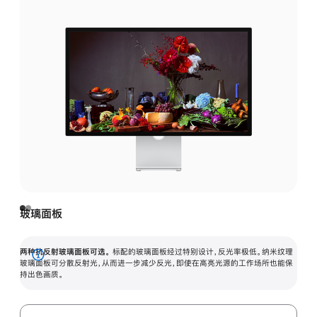
玻璃面板
两种抗反射玻璃面板可选。
标配的玻璃面板经过特别设计，反光率极低。纳米纹理
展
玻璃面板可分散反射光，从而进一步减少反光，即使在高亮光源的工作场所也能保
持出色画质。
开