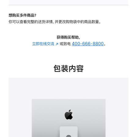
板
-
想购买多件商品？
可
你可以查看完整的送货详情，并更改购物袋中的商品数量。
调
倾
斜
获得购买帮助，
度
立即在线交流
(在
或致电
400-666-8800
。
及
新
高
窗
度
口
包装内容
的
中
支
打
架
开)
的
分
期
付
款
选
项)