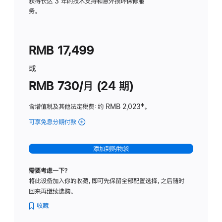
务
获得长达 3 年的技术支持和意外损坏保修服
务。
计
划
(适
RMB 17,499
用
于
或
Studio
RMB 730/月 (24 期)
Display
含增值税及其他法定税费
：约 RMB 2,023
脚
‡。
注
可享免息分期付款
(Studio
Display
-
添加到购物袋
纳
米
需要考虑一下？
纹
将此设备加入你的收藏，即可先保留全部配置选择，之后随时
理
回来再继续选购。
玻
璃
收藏
面