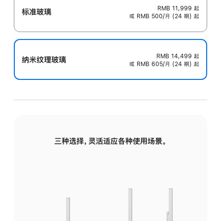
RMB 11,999
起
标准玻璃
或 RMB 500/月 (24 期) 起
RMB 14,499
起
纳米纹理玻璃
或 RMB 605/月 (24 期) 起
三种选择，灵活适应各种使用场景。
标