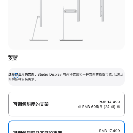
支架
选择你合用的支架。
Studio Display 有两种支架和一种支架转换器可选，以满足
展
你的各种安装需求。
开
RMB 14,499
可调倾斜度的支架
或 RMB 605/月 (24 期) 起
RMB 17,499
可调倾斜度及高‍度的支‍架