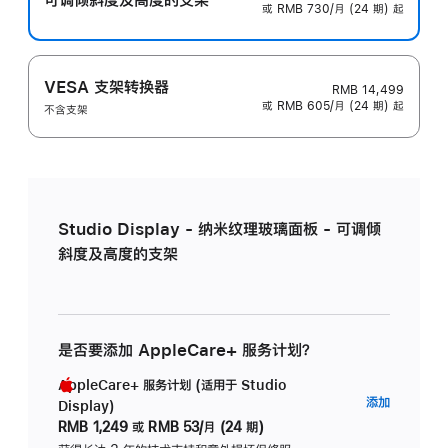
或 RMB 730/月 (24 期) 起
VESA 支架转换器
RMB 14,499
或 RMB 605/月 (24 期) 起
不含支架
Studio Display - 纳米纹理玻璃面板 - 可调倾
斜度及高度的支架
是否要添加 AppleCare+ 服务计划？
AppleCare+ 服务计划 (适用于 Studio
AppleC
添加
Display)
服
RMB 1,249
或
RMB 53/月 (24 期)