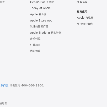
e 账户
Genius Bar 天才吧
商务选购
Today at Apple
教育应用
Apple 夏令营
Apple 与教育
Apple Store App
高校师生选购
认证的翻新产品
Apple Trade In 换购计划
分期付款
订单状态
选购帮助
更多门店
，或者致电
400-666-8800
。
站地图