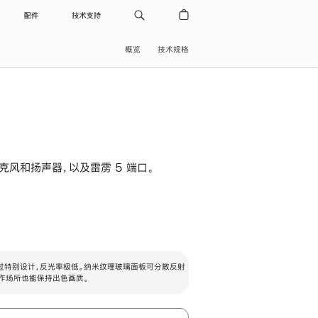
配件
技术支持
概览
技术规格
级麦克风和扬声器，以及雷雳 5 端口。
过特别设计，反光率极低。纳米纹理玻璃面板可分散反射
作场所也能保持出色画质。