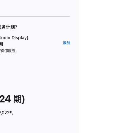
 服务计划？
dio Display)
AppleCare+
添加
期)
服
坏保修服务。
务
计
划
(适
用
于
24 期)
Studio
Display)
2,023
脚
‡。
注