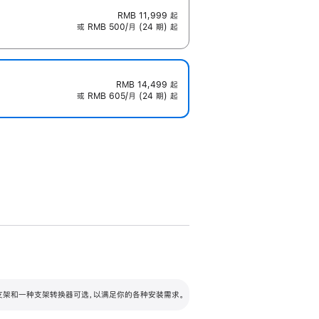
RMB 11,999
起
或 RMB 500/月 (24 期) 起
RMB 14,499
起
或 RMB 605/月 (24 期) 起
配可调倾斜度及高度的支架，额外增加 105
VESA 支架转换器
 有两种支架和一种支架转换器可选，以满足你的各种安装需求。
毫米的高度调节范围。
容的支架 (未随附)