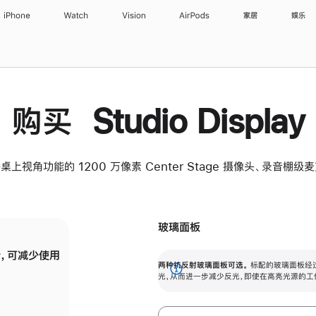
iPhone
Watch
Vision
AirPods
家居
娱乐
购买 Studio Display
桌上视角功能的 1200 万像素 Center Stage 摄像头、录音棚
玻璃面板
，可减少使用
纳米纹理玻璃面板可进一步减少反光，即使在
两种抗反射玻璃面板可选。
标配的玻璃面板经
。
有高亮光源的场所使用，也能保持出色画质。
展
光，从而进一步减少反光，即使在高亮光源的工
开