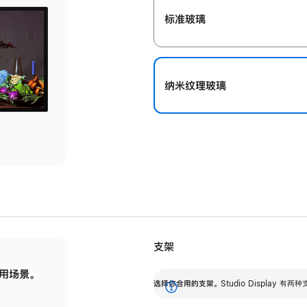
标准玻璃
纳米纹理玻璃
支架
用场景。
标配可调倾斜度的支架，提供 30 度的倾斜度
选
选择你合用的支架。
Studio Display
调节范围。
展