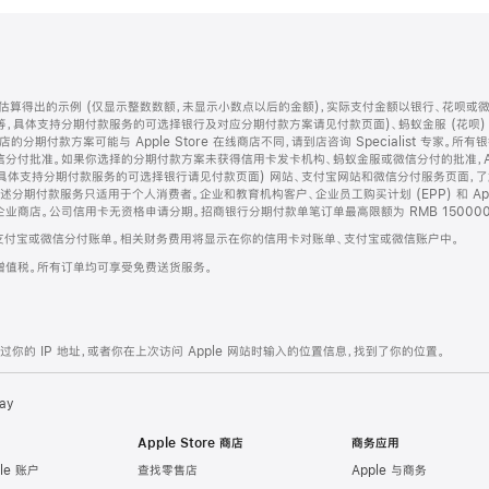
算得出的示例 (仅显示整数数额，未显示小数点以后的金额)，实际支付金额以银行、花呗或
等，具体支持分期付款服务的可选择银行及对应分期付款方案请见付款页面)、蚂蚁金服 (花呗
售店的分期付款方案可能与 Apple Store 在线商店不同，请到店咨询 Specialist 专
分付批准。如果你选择的分期付款方案未获得信用卡发卡机构、蚂蚁金服或微信分付的批准，Ap
具体支持分期付款服务的可选择银行请见付款页面) 网站、支付宝网站和微信分付服务页面，
期付款服务只适用于个人消费者。企业和教育机构客户、企业员工购买计划 (EPP) 和 Appl
企业商店。公司信用卡无资格申请分期。招商银行分期付款单笔订单最高限额为 RMB 150000
支付宝或微信分付账单。相关财务费用将显示在你的信用卡对账单、支付宝或微信账户中。
增值税。所有订单均可享受免费送货服务。
的 IP 地址，或者你在上次访问 Apple 网站时输入的位置信息，找到了你的位置。
ay
Apple Store 商店
商务应用
le 账户
查找零售店
Apple 与商务