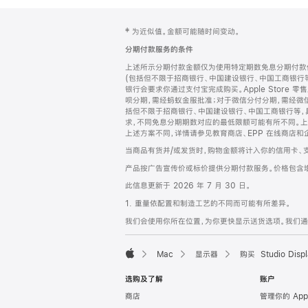
网
脚
‡ 为近似值。金额可能随时间变动。
注
页
分期付款服务的条件
页
上述所示分期付款金额仅为使用特定期数免息分期付款估
脚
(包括但不限于招商银行、中国建设银行、中国工商银行
银行会要求你通过支付宝完成购买。Apple Store 零
呗分期，需经蚂蚁金服批准；对于微信分付分期，需经微信
括但不限于招商银行、中国建设银行、中国工商银行等，
求，不同免息分期期数对应的最低限额可能有所不同。上述分
上述方案不同，详情请参见教育商店、EPP 在线商店和
当商品有货并/或发货时，购物金额将计入你的信用卡、
产品按广告宣传价或标价提供分期付款服务。价格包含
此信息更新于 2026 年 7 月 30 日。
1. 重量依配置和制造工艺的不同而可能有所差异。
我们会使用你所在位置，为你更快显示送货选项。我们通过你
Mac
显示器
购买 Studio Displ
Apple
选购及了解
账户
商店
管理你的 App