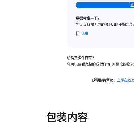
-
添
纳
米
需要考虑一下？
纹
将此设备加入你的收藏，即可先保留
理
玻
收藏
璃
面
板
想购买多件商品？
-
你可以查看完整的送货详情，并更改购物袋
可
调
倾
获得购买帮助，
立即在线
斜
度
及
高
度
包装内容
的
支
架
的