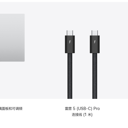
分
期
付
款
选
项)
理玻璃面板和可调倾
雷雳 5 (USB-C) Pro
连接线 (1 米)