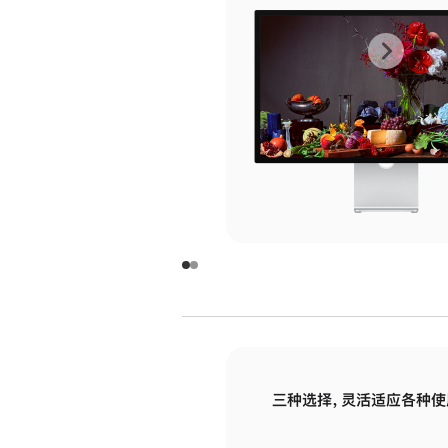
上
下
一
一
张
张
图
图
库
库
图
图
片
片
-
-
玻
玻
璃
璃
三种选择，灵活适应各种使
面
面
板
板