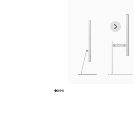
上
下
一
一
张
张
图
图
库
库
图
图
片
片
-
-
支
支
架
架