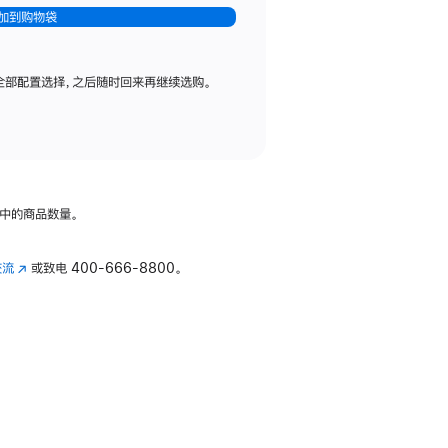
加到购物袋
全部配置选择，之后随时回来再继续选购。
中的商品数量。
交流
(在
或致电
400-666-8800。
新
窗
口
中
打
开)