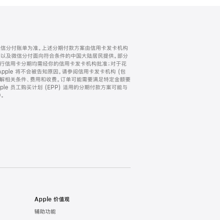
微信分付账单为准。上述分期付款方案由信用卡发卡机构
) 以及微信分付面向符合条件的中国大陆居民提供。部分
家。所有银行信用卡分期均需经你的信用卡发卡机构批准；对于花
ple 将不会被告知原因。请参阅信用卡发卡机构 (包
了解相关条件、费用和收费。订单可能需要满足特定金额要
e 员工购买计划 (EPP) 适用的分期付款方案可能与
。
Apple 价值观
辅助功能