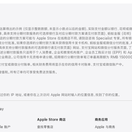
算得出的示例 (仅显示整数数额，未显示小数点以后的金额)，实际支付金额以银行、花呗或
等，具体支持分期付款服务的可选择银行及对应分期付款方案请见付款页面)、蚂蚁金服 (花呗
售店的分期付款方案可能与 Apple Store 在线商店不同，请到店咨询 Specialist 专
分付批准。如果你选择的分期付款方案未获得信用卡发卡机构、蚂蚁金服或微信分付的批准，Ap
具体支持分期付款服务的可选择银行请见付款页面) 网站、支付宝网站和微信分付服务页面，
期付款服务只适用于个人消费者。企业和教育机构客户、企业员工购买计划 (EPP) 和 Appl
企业商店。公司信用卡无资格申请分期。招商银行分期付款单笔订单最高限额为 RMB 150000
支付宝或微信分付账单。相关财务费用将显示在你的信用卡对账单、支付宝或微信账户中。
增值税。所有订单均可享受免费送货服务。
的 IP 地址，或者你在上次访问 Apple 网站时输入的位置信息，找到了你的位置。
ay
Apple Store 商店
商务应用
le 账户
查找零售店
Apple 与商务