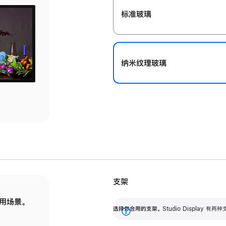
标准玻璃
纳米纹理玻璃
支架
用场景。
标配可调倾斜度的支架，提供 30 度的倾斜度
选
选择你合用的支架。
Studio Display
调节范围。
展