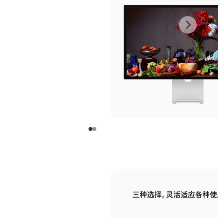
上
下
一
一
张
张
图
图
库
库
图
图
片
片
-
-
玻
玻
璃
璃
三种选择，灵活适应各种使
面
面
板
板