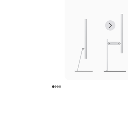
上
下
一
一
张
张
图
图
库
库
图
图
片
片
-
-
支
支
架
架