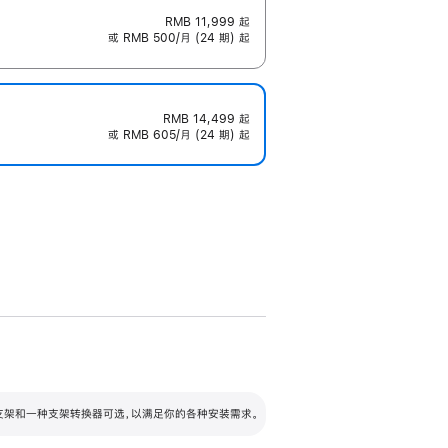
RMB 11,999
起
或 RMB 500/月 (24 期) 起
RMB 14,499
起
或 RMB 605/月 (24 期) 起
配可调倾斜度及高度的支架，额外增加 105
VESA 支架转换器
 有两种支架和一种支架转换器可选，以满足你的各种安装需求。
毫米的高度调节范围。
容的支架 (未随附)