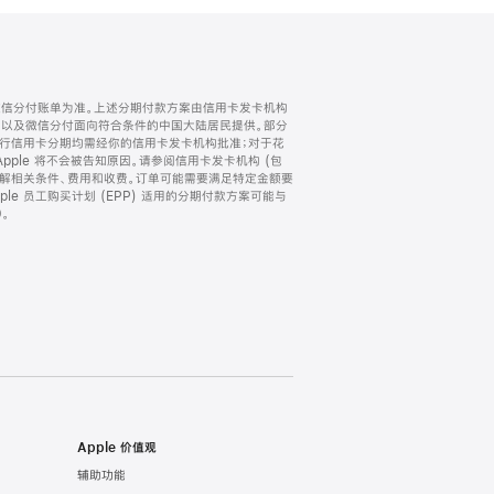
微信分付账单为准。上述分期付款方案由信用卡发卡机构
) 以及微信分付面向符合条件的中国大陆居民提供。部分
家。所有银行信用卡分期均需经你的信用卡发卡机构批准；对于花
ple 将不会被告知原因。请参阅信用卡发卡机构 (包
了解相关条件、费用和收费。订单可能需要满足特定金额要
e 员工购买计划 (EPP) 适用的分期付款方案可能与
。
Apple 价值观
辅助功能