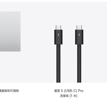
分
期
付
款
选
项)
理玻璃面板和可调倾
雷雳 5 (USB-C) Pro
连接线 (1 米)