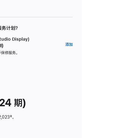
 服务计划？
dio Display)
AppleCare+
添加
期)
服
坏保修服务。
务
计
划
(适
用
于
24 期)
Studio
Display)
2,023
脚
‡。
注