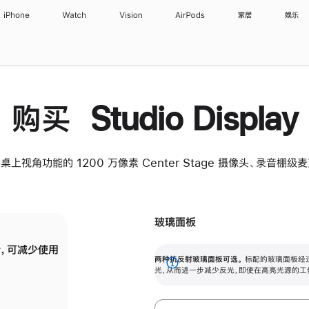
iPhone
Watch
Vision
AirPods
家居
娱乐
购买 Studio Display
桌上视角功能的 1200 万像素 Center Stage 摄像头、录音棚
玻璃面板
，可减少使用
纳米纹理玻璃面板可进一步减少反光，即使在
两种抗反射玻璃面板可选。
标配的玻璃面板经
。
有高亮光源的场所使用，也能保持出色画质。
展
光，从而进一步减少反光，即使在高亮光源的工
开