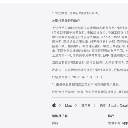
网
脚
‡ 为近似值。金额可能随时间变动。
注
页
分期付款服务的条件
页
上述所示分期付款金额仅为使用特定期数免息分期付款估
脚
(包括但不限于招商银行、中国建设银行、中国工商银行
银行会要求你通过支付宝完成购买。Apple Store 零
呗分期，需经蚂蚁金服批准；对于微信分付分期，需经微信
括但不限于招商银行、中国建设银行、中国工商银行等，
求，不同免息分期期数对应的最低限额可能有所不同。上述分
上述方案不同，详情请参见教育商店、EPP 在线商店和
当商品有货并/或发货时，购物金额将计入你的信用卡、
产品按广告宣传价或标价提供分期付款服务。价格包含
此信息更新于 2026 年 7 月 30 日。
1. 重量依配置和制造工艺的不同而可能有所差异。
我们会使用你所在位置，为你更快显示送货选项。我们通过你
Mac
显示器
购买 Studio Displ
Apple
选购及了解
账户
商店
管理你的 App