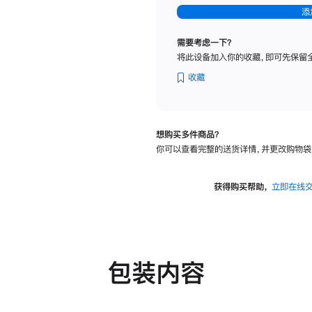
-
添
纳
米
需要考虑一下？
纹
将此设备加入你的收藏，即可先保留
理
玻
收藏
璃
面
板
想购买多件商品？
-
你可以查看完整的送货详情，并更改购物袋
可
调
倾
获得购买帮助，
立即在线
斜
度
及
高
度
包装内容
的
支
架
的