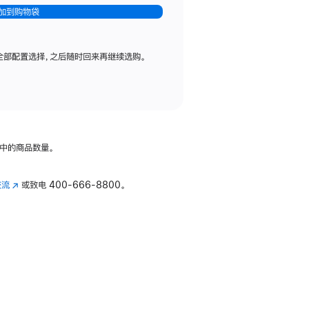
加到购物袋
全部配置选择，之后随时回来再继续选购。
中的商品数量。
交流
(在
或致电
400-666-8800。
新
窗
口
中
打
开)