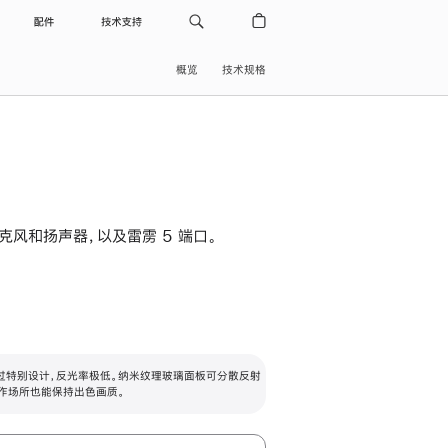
配件
技术支持
概览
技术规格
级麦克风和扬声器，以及雷雳 5 端口。
过特别设计，反光率极低。纳米纹理玻璃面板可分散反射
作场所也能保持出色画质。