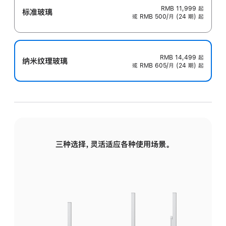
RMB 11,999
起
标准玻璃
或 RMB 500/月 (24 期) 起
RMB 14,499
起
纳米纹理玻璃
或 RMB 605/月 (24 期) 起
三种选择，灵活适应各种使用场景。
标