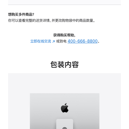
板
-
想购买多件商品？
可
你可以查看完整的送货详情，并更改购物袋中的商品数量。
调
倾
斜
获得购买帮助，
度
立即在线交流
(在
或致电
400-666-8800
。
及
新
高
窗
度
口
包装内容
的
中
支
打
架
开)
的
分
期
付
款
选
项)