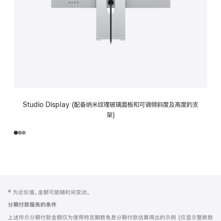
Studio Display (配备纳米纹理玻璃面板和可调倾斜度及高度的支
架)
网
脚
‡ 为近似值。金额可能随时间变动。
注
页
分期付款服务的条件
页
上述所示分期付款金额仅为使用特定期数免息分期付款估算得出的示例 (仅显示整数数