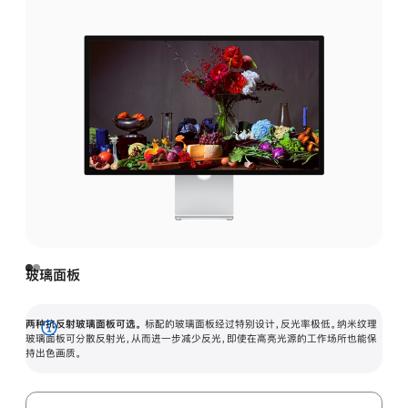
玻璃面板
两种抗反射玻璃面板可选。
标配的玻璃面板经过特别设计，反光率极低。纳米纹理
展
玻璃面板可分散反射光，从而进一步减少反光，即使在高亮光源的工作场所也能保
持出色画质。
开