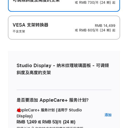
或 RMB 730/月 (24 期) 起
VESA 支架转换器
RMB 14,499
或 RMB 605/月 (24 期) 起
不含支架
Studio Display - 纳米纹理玻璃面板 - 可调倾
斜度及高度的支架
是否要添加 AppleCare+ 服务计划？
AppleCare+ 服务计划 (适用于 Studio
AppleC
添加
Display)
服
RMB 1,249
或
RMB 53/月 (24 期)