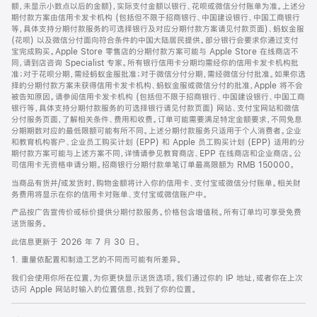
脚
额，未显示小数点以后的金额)，实际支付金额以银行、花呗或微信分付账单为准。上述分
期付款方案由信用卡发卡机构 (包括但不限于招商银行、中国建设银行、中国工商银行
等，具体支持分期付款服务的可选择银行及对应分期付款方案请见付款页面)、蚂蚁金服
(花呗) 以及微信分付面向符合条件的中国大陆居民提供。部分银行会要求你通过支付
宝完成购买。Apple Store 零售店的分期付款方案可能与 Apple Store 在线商店不
同，请到店咨询 Specialist 专家。所有银行信用卡分期均需经你的信用卡发卡机构批
准；对于花呗分期，需经蚂蚁金服批准；对于微信分付分期，需经微信分付批准。如果你选
择的分期付款方案未获得信用卡发卡机构、蚂蚁金服或微信分付的批准，Apple 将不会
被告知原因。请参阅信用卡发卡机构 (包括但不限于招商银行、中国建设银行、中国工商
银行等，具体支持分期付款服务的可选择银行请见付款页面) 网站、支付宝网站和微信
分付服务页面，了解相关条件、费用和收费。订单可能需要满足特定金额要求，不同免息
分期期数对应的最低限额可能有所不同。上述分期付款服务只适用于个人消费者。企业
和教育机构客户、企业员工购买计划 (EPP) 和 Apple 员工购买计划 (EPP) 适用的分
期付款方案可能与上述方案不同，详情请参见教育商店、EPP 在线商店和企业商店。公
司信用卡无资格申请分期。招商银行分期付款单笔订单最高限额为 RMB 150000。
当商品有货并/或发货时，购物金额将计入你的信用卡、支付宝或微信分付账单。相关财
务费用将显示在你的信用卡对账单、支付宝或微信账户中。
产品按广告宣传价或标价提供分期付款服务。价格包含增值税。所有订单均可享受免费
送货服务。
此信息更新于 2026 年 7 月 30 日。
1. 重量依配置和制造工艺的不同而可能有所差异。
我们会使用你所在位置，为你更快显示送货选项。我们通过你的 IP 地址，或者你在上次
访问 Apple 网站时输入的位置信息，找到了你的位置。