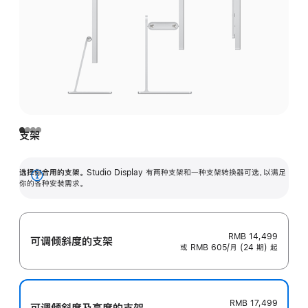
支架
选择你合用的支架。
Studio Display 有两种支架和一种支架转换器可选，以满足
展
你的各种安装需求。
开
RMB 14,499
可调倾斜度的支架
或 RMB 605/月 (24 期) 起
RMB 17,499
可调倾斜度及高‍度的支‍架