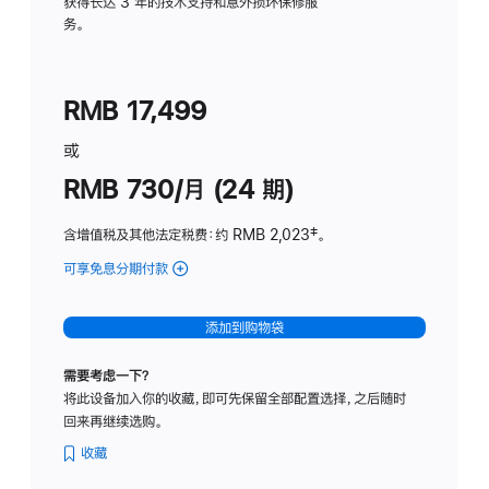
务
获得长达 3 年的技术支持和意外损坏保修服
务。
计
划
(适
RMB 17,499
用
于
或
Studio
RMB 730/月 (24 期)
Display
含增值税及其他法定税费
：约 RMB 2,023
脚
‡。
注
可享免息分期付款
(Studio
Display
-
添加到购物袋
纳
米
需要考虑一下？
纹
将此设备加入你的收藏，即可先保留全部配置选择，之后随时
理
回来再继续选购。
玻
璃
收藏
面