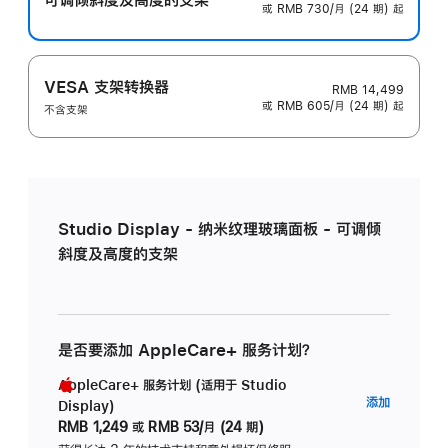
或 RMB 730/月 (24 期) 起
VESA 支架转换器
RMB 14,499
或 RMB 605/月 (24 期) 起
不含支架
Studio Display - 纳米纹理玻璃面板 - 可调倾
斜度及高度的支架
是否要添加 AppleCare+ 服务计划？
AppleCare+ 服务计划 (适用于 Studio
AppleC
添加
Display)
服
RMB 1,249
或
RMB 53/月 (24 期)