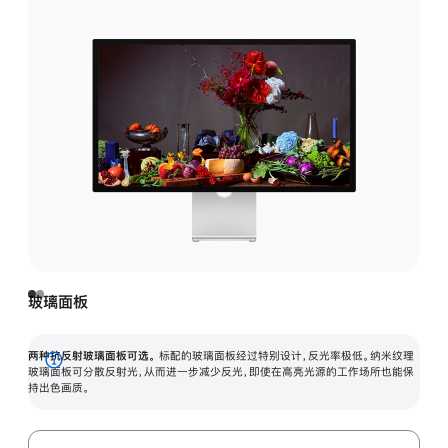
玻璃面板
两种抗反射玻璃面板可选。
标配的玻璃面板经过特别设计，反光率极低。纳米纹理
展
玻璃面板可分散反射光，从而进一步减少反光，即使在高亮光源的工作场所也能保
持出色画质。
开