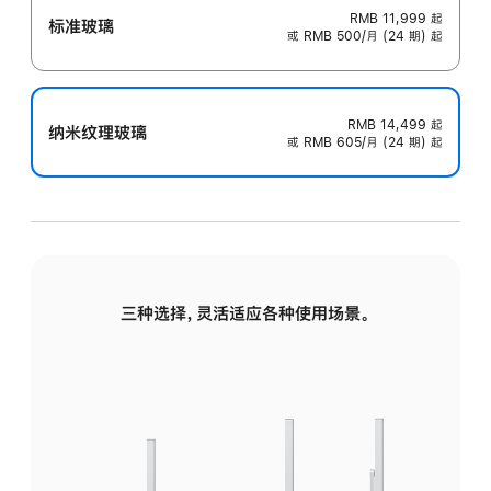
RMB 11,999
起
标准玻璃
或 RMB 500/月 (24 期) 起
RMB 14,499
起
纳米纹理玻璃
或 RMB 605/月 (24 期) 起
三种选择，灵活适应各种使用场景。
标