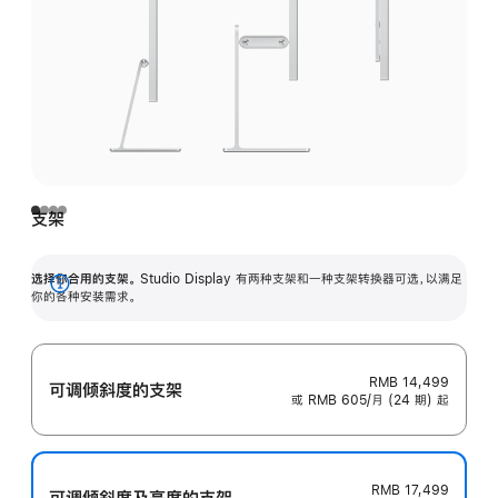
支架
选择你合用的支架。
Studio Display 有两种支架和一种支架转换器可选，以满足
展
你的各种安装需求。
开
RMB 14,499
可调倾斜度的支架
或 RMB 605/月 (24 期) 起
RMB 17,499
可调倾斜度及高‍度的支‍架