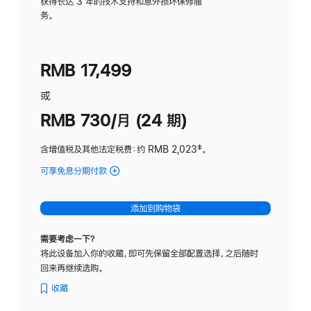
务
获得长达 3 年的技术支持和意外损坏保修服
务。
计
划
(适
RMB 17,499
用
于
或
Studio
RMB 730/月 (24 期)
Display
含增值税及其他法定税费
：约 RMB 2,023
脚
‡。
注
可享免息分期付款
(Studio
Display
-
添加到购物袋
纳
米
需要考虑一下？
纹
将此设备加入你的收藏，即可先保留全部配置选择，之后随时
理
回来再继续选购。
玻
璃
收藏
面