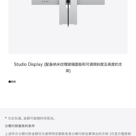
Studio Display (配备纳米纹理玻璃面板和可调倾斜度及高度的支
架)
网
脚
‡ 为近似值。金额可能随时间变动。
注
页
分期付款服务的条件
页
上述所示分期付款金额仅为使用特定期数免息分期付款估算得出的示例 (仅显示整数数