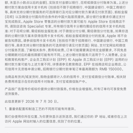
脚
额，未显示小数点以后的金额)，实际支付金额以银行、花呗或微信分付账单为准。上述分
期付款方案由信用卡发卡机构 (包括但不限于招商银行、中国建设银行、中国工商银行
等，具体支持分期付款服务的可选择银行及对应分期付款方案请见付款页面)、蚂蚁金服
(花呗) 以及微信分付面向符合条件的中国大陆居民提供。部分银行会要求你通过支付
宝完成购买。Apple Store 零售店的分期付款方案可能与 Apple Store 在线商店不
同，请到店咨询 Specialist 专家。所有银行信用卡分期均需经你的信用卡发卡机构批
准；对于花呗分期，需经蚂蚁金服批准；对于微信分付分期，需经微信分付批准。如果你选
择的分期付款方案未获得信用卡发卡机构、蚂蚁金服或微信分付的批准，Apple 将不会
被告知原因。请参阅信用卡发卡机构 (包括但不限于招商银行、中国建设银行、中国工商
银行等，具体支持分期付款服务的可选择银行请见付款页面) 网站、支付宝网站和微信
分付服务页面，了解相关条件、费用和收费。订单可能需要满足特定金额要求，不同免息
分期期数对应的最低限额可能有所不同。上述分期付款服务只适用于个人消费者。企业
和教育机构客户、企业员工购买计划 (EPP) 和 Apple 员工购买计划 (EPP) 适用的分
期付款方案可能与上述方案不同，详情请参见教育商店、EPP 在线商店和企业商店。公
司信用卡无资格申请分期。招商银行分期付款单笔订单最高限额为 RMB 150000。
当商品有货并/或发货时，购物金额将计入你的信用卡、支付宝或微信分付账单。相关财
务费用将显示在你的信用卡对账单、支付宝或微信账户中。
产品按广告宣传价或标价提供分期付款服务。价格包含增值税。所有订单均可享受免费
送货服务。
此信息更新于 2026 年 7 月 30 日。
1. 重量依配置和制造工艺的不同而可能有所差异。
我们会使用你所在位置，为你更快显示送货选项。我们通过你的 IP 地址，或者你在上次
访问 Apple 网站时输入的位置信息，找到了你的位置。