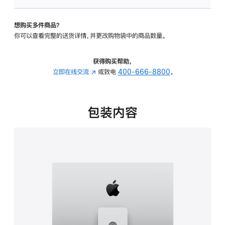
板
-
想购买多件商品？
可
你可以查看完整的送货详情，并更改购物袋中的商品数量。
调
倾
斜
获得购买帮助，
度
立即在线交流
(在
或致电
400-666-8800
。
及
新
高
窗
度
口
包装内容
的
中
支
打
架
开)
的
分
期
付
款
选
项)