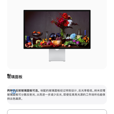
玻璃面板
两种抗反射玻璃面板可选。
标配的玻璃面板经过特别设计，反光率极低。纳米纹理
展
玻璃面板可分散反射光，从而进一步减少反光，即使在高亮光源的工作场所也能保
持出色画质。
开