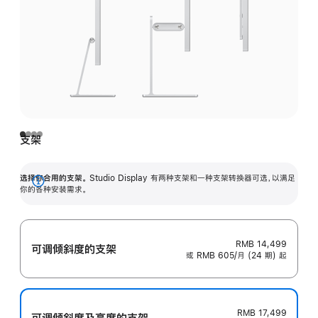
支架
选择你合用的支架。
Studio Display 有两种支架和一种支架转换器可选，以满足
展
你的各种安装需求。
开
RMB 14,499
可调倾斜度的支架
或 RMB 605/月 (24 期) 起
RMB 17,499
可调倾斜度及高‍度的支‍架