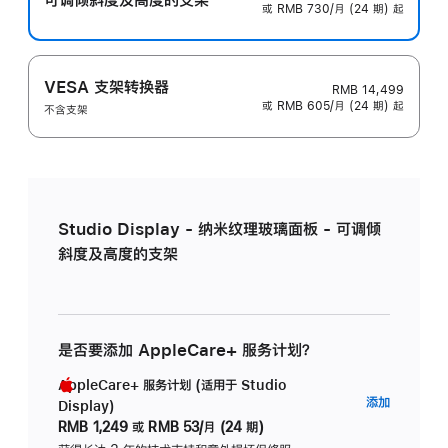
或 RMB 730/月 (24 期) 起
VESA 支架转换器
RMB 14,499
或 RMB 605/月 (24 期) 起
不含支架
Studio Display - 纳米纹理玻璃面板 - 可调倾
斜度及高度的支架
是否要添加 AppleCare+ 服务计划？
AppleCare+ 服务计划 (适用于 Studio
AppleC
添加
Display)
服
RMB 1,249
或
RMB 53/月 (24 期)