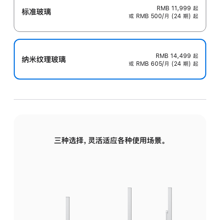
RMB 11,999
起
标准玻璃
或 RMB 500/月 (24 期) 起
RMB 14,499
起
纳米纹理玻璃
或 RMB 605/月 (24 期) 起
三种选择，灵活适应各种使用场景。
标