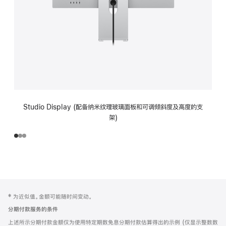
Studio Display (配备纳米纹理玻璃面板和可调倾斜度及高度的支
架)
网
脚
‡ 为近似值。金额可能随时间变动。
注
页
分期付款服务的条件
页
上述所示分期付款金额仅为使用特定期数免息分期付款估算得出的示例 (仅显示整数数