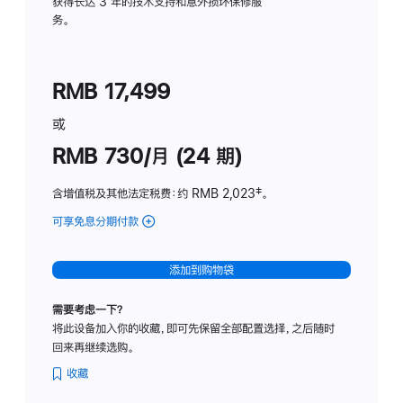
务
获得长达 3 年的技术支持和意外损坏保修服
务。
计
划
(适
RMB 17,499
用
于
或
Studio
RMB 730/月 (24 期)
Display
含增值税及其他法定税费
：约 RMB 2,023
脚
‡。
注
可享免息分期付款
(Studio
Display
-
添加到购物袋
纳
米
需要考虑一下？
纹
将此设备加入你的收藏，即可先保留全部配置选择，之后随时
理
回来再继续选购。
玻
璃
收藏
面