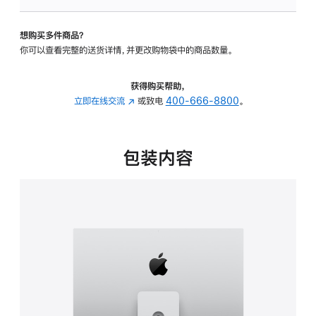
板
-
想购买多件商品？
可
你可以查看完整的送货详情，并更改购物袋中的商品数量。
调
倾
斜
获得购买帮助，
度
立即在线交流
(在
或致电
400-666-8800
。
及
新
高
窗
度
口
包装内容
的
中
支
打
架
开)
的
分
期
付
款
选
项)