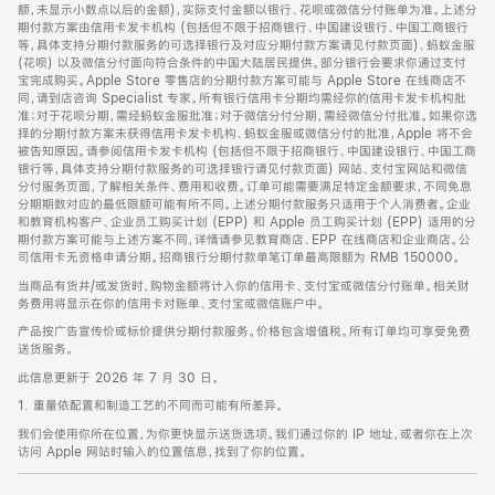
脚
额，未显示小数点以后的金额)，实际支付金额以银行、花呗或微信分付账单为准。上述分
期付款方案由信用卡发卡机构 (包括但不限于招商银行、中国建设银行、中国工商银行
等，具体支持分期付款服务的可选择银行及对应分期付款方案请见付款页面)、蚂蚁金服
(花呗) 以及微信分付面向符合条件的中国大陆居民提供。部分银行会要求你通过支付
宝完成购买。Apple Store 零售店的分期付款方案可能与 Apple Store 在线商店不
同，请到店咨询 Specialist 专家。所有银行信用卡分期均需经你的信用卡发卡机构批
准；对于花呗分期，需经蚂蚁金服批准；对于微信分付分期，需经微信分付批准。如果你选
择的分期付款方案未获得信用卡发卡机构、蚂蚁金服或微信分付的批准，Apple 将不会
被告知原因。请参阅信用卡发卡机构 (包括但不限于招商银行、中国建设银行、中国工商
银行等，具体支持分期付款服务的可选择银行请见付款页面) 网站、支付宝网站和微信
分付服务页面，了解相关条件、费用和收费。订单可能需要满足特定金额要求，不同免息
分期期数对应的最低限额可能有所不同。上述分期付款服务只适用于个人消费者。企业
和教育机构客户、企业员工购买计划 (EPP) 和 Apple 员工购买计划 (EPP) 适用的分
期付款方案可能与上述方案不同，详情请参见教育商店、EPP 在线商店和企业商店。公
司信用卡无资格申请分期。招商银行分期付款单笔订单最高限额为 RMB 150000。
当商品有货并/或发货时，购物金额将计入你的信用卡、支付宝或微信分付账单。相关财
务费用将显示在你的信用卡对账单、支付宝或微信账户中。
产品按广告宣传价或标价提供分期付款服务。价格包含增值税。所有订单均可享受免费
送货服务。
此信息更新于 2026 年 7 月 30 日。
1. 重量依配置和制造工艺的不同而可能有所差异。
我们会使用你所在位置，为你更快显示送货选项。我们通过你的 IP 地址，或者你在上次
访问 Apple 网站时输入的位置信息，找到了你的位置。