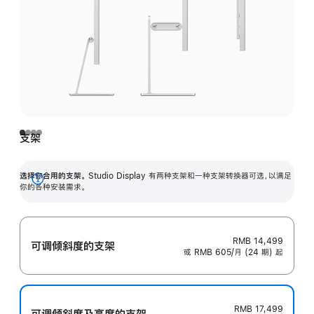
支架
选择你合用的支架。
Studio Display 有两种支架和一种支架转换器可选，以满足
展
你的各种安装需求。
开
RMB 14,499
可调倾斜度的支架
或 RMB 605/月 (24 期) 起
RMB 17,499
可调倾斜度及高‍度的支‍架