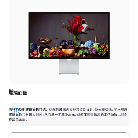
玻璃面板
两种抗反射玻璃面板可选。
标配的玻璃面板经过特别设计，反光率极低。纳米纹理
展
玻璃面板可分散反射光，从而进一步减少反光，即使在高亮光源的工作场所也能保
持出色画质。
开