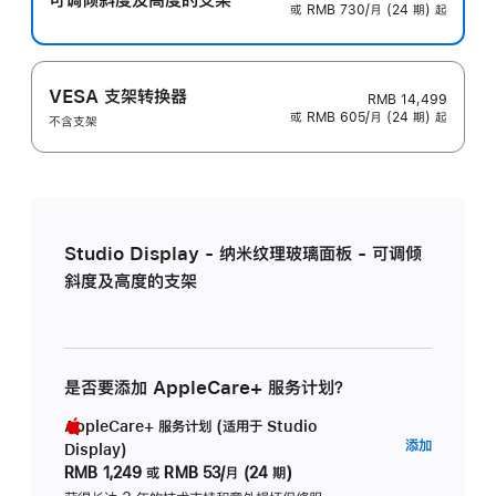
或 RMB 730/月 (24 期) 起
VESA 支架转换器
RMB 14,499
或 RMB 605/月 (24 期) 起
不含支架
Studio Display - 纳米纹理玻璃面板 - 可调倾
斜度及高度的支架
是否要添加 AppleCare+ 服务计划？
AppleCare+ 服务计划 (适用于 Studio
AppleC
添加
Display)
服
RMB 1,249
或
RMB 53/月 (24 期)