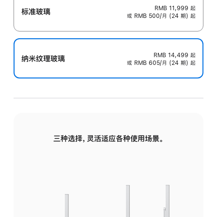
RMB 11,999
起
标准玻璃
或 RMB 500/月 (24 期) 起
RMB 14,499
起
纳米纹理玻璃
或 RMB 605/月 (24 期) 起
三种选择，灵活适应各种使用场景。
标