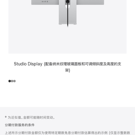
Studio Display (配备纳米纹理玻璃面板和可调倾斜度及高度的支
架)
网
脚
‡ 为近似值。金额可能随时间变动。
注
页
分期付款服务的条件
页
上述所示分期付款金额仅为使用特定期数免息分期付款估算得出的示例 (仅显示整数数