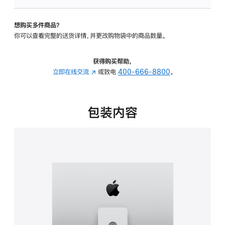
板
-
想购买多件商品？
可
你可以查看完整的送货详情，并更改购物袋中的商品数量。
调
倾
斜
获得购买帮助，
度
立即在线交流
(在
或致电
400-666-8800
。
及
新
高
窗
度
口
包装内容
的
中
支
打
架
开)
的
分
期
付
款
选
项)