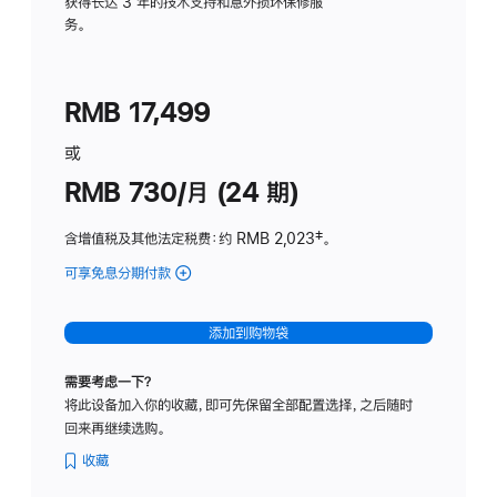
务
获得长达 3 年的技术支持和意外损坏保修服
务。
计
划
(适
RMB 17,499
用
于
或
Studio
RMB 730/月 (24 期)
Display
含增值税及其他法定税费
：约 RMB 2,023
脚
‡。
注
可享免息分期付款
(Studio
Display
-
添加到购物袋
纳
米
需要考虑一下？
纹
将此设备加入你的收藏，即可先保留全部配置选择，之后随时
理
回来再继续选购。
玻
璃
收藏
面