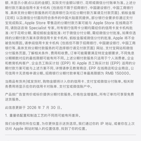
脚
额，未显示小数点以后的金额)，实际支付金额以银行、花呗或微信分付账单为准。上述分
期付款方案由信用卡发卡机构 (包括但不限于招商银行、中国建设银行、中国工商银行
等，具体支持分期付款服务的可选择银行及对应分期付款方案请见付款页面)、蚂蚁金服
(花呗) 以及微信分付面向符合条件的中国大陆居民提供。部分银行会要求你通过支付
宝完成购买。Apple Store 零售店的分期付款方案可能与 Apple Store 在线商店不
同，请到店咨询 Specialist 专家。所有银行信用卡分期均需经你的信用卡发卡机构批
准；对于花呗分期，需经蚂蚁金服批准；对于微信分付分期，需经微信分付批准。如果你选
择的分期付款方案未获得信用卡发卡机构、蚂蚁金服或微信分付的批准，Apple 将不会
被告知原因。请参阅信用卡发卡机构 (包括但不限于招商银行、中国建设银行、中国工商
银行等，具体支持分期付款服务的可选择银行请见付款页面) 网站、支付宝网站和微信
分付服务页面，了解相关条件、费用和收费。订单可能需要满足特定金额要求，不同免息
分期期数对应的最低限额可能有所不同。上述分期付款服务只适用于个人消费者。企业
和教育机构客户、企业员工购买计划 (EPP) 和 Apple 员工购买计划 (EPP) 适用的分
期付款方案可能与上述方案不同，详情请参见教育商店、EPP 在线商店和企业商店。公
司信用卡无资格申请分期。招商银行分期付款单笔订单最高限额为 RMB 150000。
当商品有货并/或发货时，购物金额将计入你的信用卡、支付宝或微信分付账单。相关财
务费用将显示在你的信用卡对账单、支付宝或微信账户中。
产品按广告宣传价或标价提供分期付款服务。价格包含增值税。所有订单均可享受免费
送货服务。
此信息更新于 2026 年 7 月 30 日。
1. 重量依配置和制造工艺的不同而可能有所差异。
我们会使用你所在位置，为你更快显示送货选项。我们通过你的 IP 地址，或者你在上次
访问 Apple 网站时输入的位置信息，找到了你的位置。