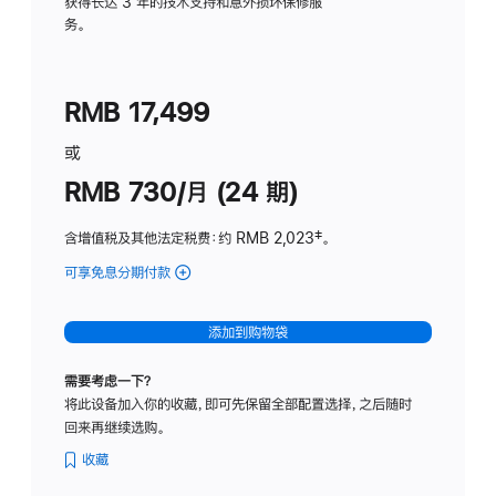
务
获得长达 3 年的技术支持和意外损坏保修服
务。
计
划
(适
RMB 17,499
用
于
或
Studio
RMB 730/月 (24 期)
Display
含增值税及其他法定税费
：约 RMB 2,023
脚
‡。
注
可享免息分期付款
(Studio
Display
-
添加到购物袋
纳
米
需要考虑一下？
纹
将此设备加入你的收藏，即可先保留全部配置选择，之后随时
理
回来再继续选购。
玻
璃
收藏
面