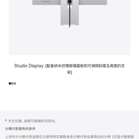
Studio Display (配备纳米纹理玻璃面板和可调倾斜度及高度的支
架)
网
脚
‡ 为近似值。金额可能随时间变动。
注
页
分期付款服务的条件
页
上述所示分期付款金额仅为使用特定期数免息分期付款估算得出的示例 (仅显示整数数