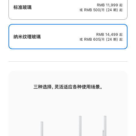
RMB 11,999
起
标准玻璃
或 RMB 500/月 (24 期) 起
RMB 14,499
起
纳米纹理玻璃
或 RMB 605/月 (24 期) 起
三种选择，灵活适应各种使用场景。
标