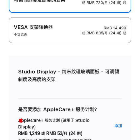
或 RMB 730/月 (24 期) 起
VESA 支架转换器
RMB 14,499
或 RMB 605/月 (24 期) 起
不含支架
Studio Display - 纳米纹理玻璃面板 - 可调倾
斜度及高度的支架
是否要添加 AppleCare+ 服务计划？
AppleCare+ 服务计划 (适用于 Studio
AppleC
添加
Display)
服
RMB 1,249
或
RMB 53/月 (24 期)