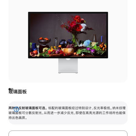
玻璃面板
两种抗反射玻璃面板可选。
标配的玻璃面板经过特别设计，反光率极低。纳米纹理
展
玻璃面板可分散反射光，从而进一步减少反光，即使在高亮光源的工作场所也能保
持出色画质。
开