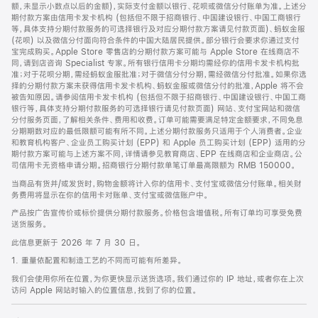
脚
额，未显示小数点以后的金额)，实际支付金额以银行、花呗或微信分付账单为准。上述分
期付款方案由信用卡发卡机构 (包括但不限于招商银行、中国建设银行、中国工商银行
等，具体支持分期付款服务的可选择银行及对应分期付款方案请见付款页面)、蚂蚁金服
(花呗) 以及微信分付面向符合条件的中国大陆居民提供。部分银行会要求你通过支付
宝完成购买。Apple Store 零售店的分期付款方案可能与 Apple Store 在线商店不
同，请到店咨询 Specialist 专家。所有银行信用卡分期均需经你的信用卡发卡机构批
准；对于花呗分期，需经蚂蚁金服批准；对于微信分付分期，需经微信分付批准。如果你选
择的分期付款方案未获得信用卡发卡机构、蚂蚁金服或微信分付的批准，Apple 将不会
被告知原因。请参阅信用卡发卡机构 (包括但不限于招商银行、中国建设银行、中国工商
银行等，具体支持分期付款服务的可选择银行请见付款页面) 网站、支付宝网站和微信
分付服务页面，了解相关条件、费用和收费。订单可能需要满足特定金额要求，不同免息
分期期数对应的最低限额可能有所不同。上述分期付款服务只适用于个人消费者。企业
和教育机构客户、企业员工购买计划 (EPP) 和 Apple 员工购买计划 (EPP) 适用的分
期付款方案可能与上述方案不同，详情请参见教育商店、EPP 在线商店和企业商店。公
司信用卡无资格申请分期。招商银行分期付款单笔订单最高限额为 RMB 150000。
当商品有货并/或发货时，购物金额将计入你的信用卡、支付宝或微信分付账单。相关财
务费用将显示在你的信用卡对账单、支付宝或微信账户中。
产品按广告宣传价或标价提供分期付款服务。价格包含增值税。所有订单均可享受免费
送货服务。
此信息更新于 2026 年 7 月 30 日。
1. 重量依配置和制造工艺的不同而可能有所差异。
我们会使用你所在位置，为你更快显示送货选项。我们通过你的 IP 地址，或者你在上次
访问 Apple 网站时输入的位置信息，找到了你的位置。