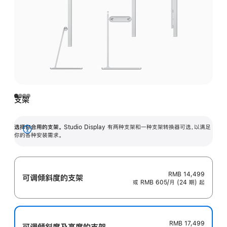
支架
选择你合用的支架。
Studio Display 有两种支架和一种支架转换器可选，以满足
展
你的各种安装需求。
开
RMB 14,499
可调倾斜度的支架
或 RMB 605/月 (24 期) 起
RMB 17,499
可调倾斜度及高‍度的支‍架