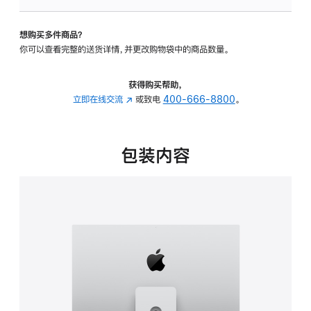
板
-
想购买多件商品？
可
你可以查看完整的送货详情，并更改购物袋中的商品数量。
调
倾
斜
获得购买帮助，
度
立即在线交流
(在
或致电
400-666-8800
。
及
新
高
窗
度
口
包装内容
的
中
支
打
架
开)
的
分
期
付
款
选
项)