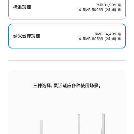
RMB 11,999
起
标准玻璃
或 RMB 500/月 (24 期) 起
RMB 14,499
起
纳米纹理玻璃
或 RMB 605/月 (24 期) 起
三种选择，灵活适应各种使用场景。
标