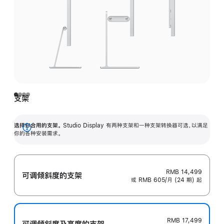
支架
选择你合用的支架。
Studio Display 有两种支架和一种支架转换器可选，以满足
展
你的各种安装需求。
开
RMB 14,499
可调倾斜度的支架
或 RMB 605/月 (24 期) 起
RMB 17,499
可调倾斜度及高‍度的支‍架