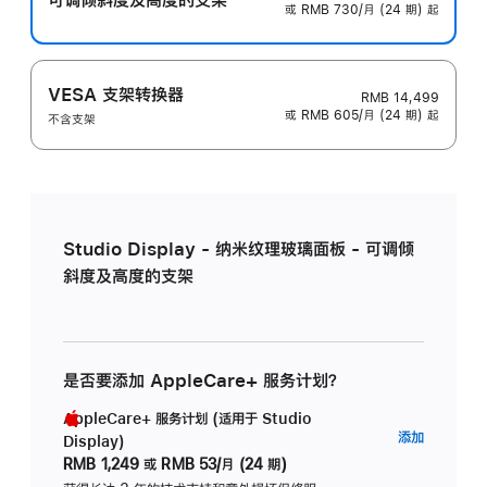
或 RMB 730/月 (24 期) 起
VESA 支架转换器
RMB 14,499
或 RMB 605/月 (24 期) 起
不含支架
Studio Display - 纳米纹理玻璃面板 - 可调倾
斜度及高度的支架
是否要添加 AppleCare+ 服务计划？
AppleCare+ 服务计划 (适用于 Studio
AppleC
添加
Display)
服
RMB 1,249
或
RMB 53/月 (24 期)