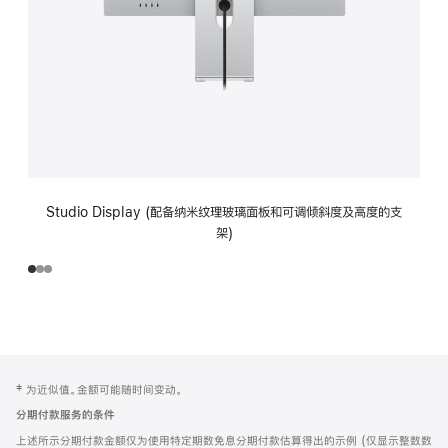
Studio Display (配备纳米纹理玻璃面板和可调倾斜度及高度的支
架)
网
脚
‡ 为近似值。金额可能随时间变动。
注
页
分期付款服务的条件
页
上述所示分期付款金额仅为使用特定期数免息分期付款估算得出的示例 (仅显示整数数