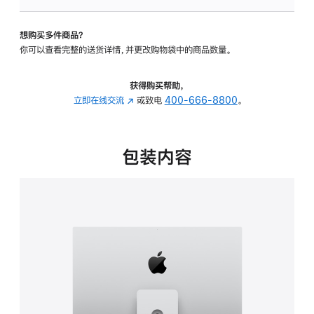
板
-
想购买多件商品？
可
你可以查看完整的送货详情，并更改购物袋中的商品数量。
调
倾
斜
获得购买帮助，
度
立即在线交流
(在
或致电
400-666-8800
。
及
新
高
窗
度
口
包装内容
的
中
支
打
架
开)
的
分
期
付
款
选
项)