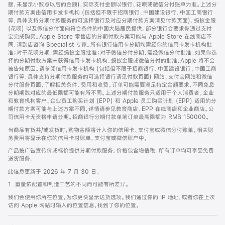
脚
额，未显示小数点以后的金额)，实际支付金额以银行、花呗或微信分付账单为准。上述分
期付款方案由信用卡发卡机构 (包括但不限于招商银行、中国建设银行、中国工商银行
等，具体支持分期付款服务的可选择银行及对应分期付款方案请见付款页面)、蚂蚁金服
(花呗) 以及微信分付面向符合条件的中国大陆居民提供。部分银行会要求你通过支付
宝完成购买。Apple Store 零售店的分期付款方案可能与 Apple Store 在线商店不
同，请到店咨询 Specialist 专家。所有银行信用卡分期均需经你的信用卡发卡机构批
准；对于花呗分期，需经蚂蚁金服批准；对于微信分付分期，需经微信分付批准。如果你选
择的分期付款方案未获得信用卡发卡机构、蚂蚁金服或微信分付的批准，Apple 将不会
被告知原因。请参阅信用卡发卡机构 (包括但不限于招商银行、中国建设银行、中国工商
银行等，具体支持分期付款服务的可选择银行请见付款页面) 网站、支付宝网站和微信
分付服务页面，了解相关条件、费用和收费。订单可能需要满足特定金额要求，不同免息
分期期数对应的最低限额可能有所不同。上述分期付款服务只适用于个人消费者。企业
和教育机构客户、企业员工购买计划 (EPP) 和 Apple 员工购买计划 (EPP) 适用的分
期付款方案可能与上述方案不同，详情请参见教育商店、EPP 在线商店和企业商店。公
司信用卡无资格申请分期。招商银行分期付款单笔订单最高限额为 RMB 150000。
当商品有货并/或发货时，购物金额将计入你的信用卡、支付宝或微信分付账单。相关财
务费用将显示在你的信用卡对账单、支付宝或微信账户中。
产品按广告宣传价或标价提供分期付款服务。价格包含增值税。所有订单均可享受免费
送货服务。
此信息更新于 2026 年 7 月 30 日。
1. 重量依配置和制造工艺的不同而可能有所差异。
我们会使用你所在位置，为你更快显示送货选项。我们通过你的 IP 地址，或者你在上次
访问 Apple 网站时输入的位置信息，找到了你的位置。