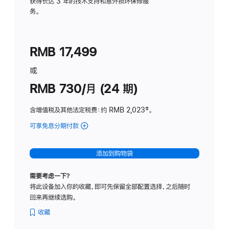
务
获得长达 3 年的技术支持和意外损坏保修服
务。
计
划
(适
RMB 17,499
用
于
或
Studio
RMB 730/月 (24 期)
Display
含增值税及其他法定税费
：约 RMB 2,023
脚
‡。
注
可享免息分期付款
(Studio
Display
-
添加到购物袋
纳
米
需要考虑一下？
纹
将此设备加入你的收藏，即可先保留全部配置选择，之后随时
理
回来再继续选购。
玻
璃
收藏
面