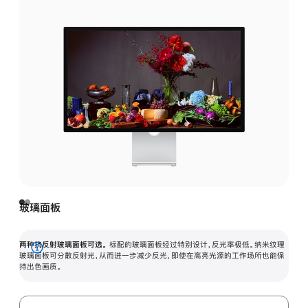
玻璃面板
两种抗反射玻璃面板可选。
标配的玻璃面板经过特别设计，反光率极低。纳米纹理
展
玻璃面板可分散反射光，从而进一步减少反光，即使在高亮光源的工作场所也能保
持出色画质。
开