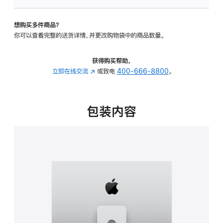
板
-
想购买多件商品？
可
你可以查看完整的送货详情，并更改购物袋中的商品数量。
调
倾
斜
获得购买帮助，
度
立即在线交流
(在
或致电
400-666-8800
。
及
新
高
窗
度
口
包装内容
的
中
支
打
架
开)
的
分
期
付
款
选
项)