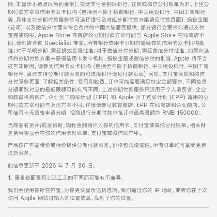
脚
额，未显示小数点以后的金额)，实际支付金额以银行、花呗或微信分付账单为准。上述分
期付款方案由信用卡发卡机构 (包括但不限于招商银行、中国建设银行、中国工商银行
等，具体支持分期付款服务的可选择银行及对应分期付款方案请见付款页面)、蚂蚁金服
(花呗) 以及微信分付面向符合条件的中国大陆居民提供。部分银行会要求你通过支付
宝完成购买。Apple Store 零售店的分期付款方案可能与 Apple Store 在线商店不
同，请到店咨询 Specialist 专家。所有银行信用卡分期均需经你的信用卡发卡机构批
准；对于花呗分期，需经蚂蚁金服批准；对于微信分付分期，需经微信分付批准。如果你选
择的分期付款方案未获得信用卡发卡机构、蚂蚁金服或微信分付的批准，Apple 将不会
被告知原因。请参阅信用卡发卡机构 (包括但不限于招商银行、中国建设银行、中国工商
银行等，具体支持分期付款服务的可选择银行请见付款页面) 网站、支付宝网站和微信
分付服务页面，了解相关条件、费用和收费。订单可能需要满足特定金额要求，不同免息
分期期数对应的最低限额可能有所不同。上述分期付款服务只适用于个人消费者。企业
和教育机构客户、企业员工购买计划 (EPP) 和 Apple 员工购买计划 (EPP) 适用的分
期付款方案可能与上述方案不同，详情请参见教育商店、EPP 在线商店和企业商店。公
司信用卡无资格申请分期。招商银行分期付款单笔订单最高限额为 RMB 150000。
当商品有货并/或发货时，购物金额将计入你的信用卡、支付宝或微信分付账单。相关财
务费用将显示在你的信用卡对账单、支付宝或微信账户中。
产品按广告宣传价或标价提供分期付款服务。价格包含增值税。所有订单均可享受免费
送货服务。
此信息更新于 2026 年 7 月 30 日。
1. 重量依配置和制造工艺的不同而可能有所差异。
我们会使用你所在位置，为你更快显示送货选项。我们通过你的 IP 地址，或者你在上次
访问 Apple 网站时输入的位置信息，找到了你的位置。