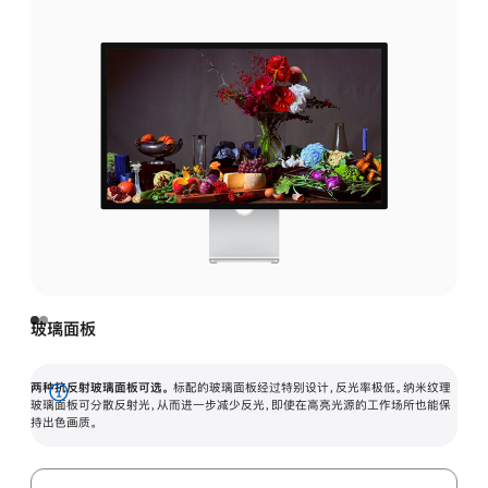
玻璃面板
两种抗反射玻璃面板可选。
标配的玻璃面板经过特别设计，反光率极低。纳米纹理
展
玻璃面板可分散反射光，从而进一步减少反光，即使在高亮光源的工作场所也能保
持出色画质。
开