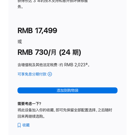
务
获得长达 3 年的技术支持和意外损坏保修服
务。
计
划
(适
RMB 17,499
用
于
或
Studio
RMB 730/月 (24 期)
Display
含增值税及其他法定税费
：约 RMB 2,023
脚
‡。
注
可享免息分期付款
(Studio
Display
-
添加到购物袋
纳
米
需要考虑一下？
纹
将此设备加入你的收藏，即可先保留全部配置选择，之后随时
理
回来再继续选购。
玻
璃
收藏
面