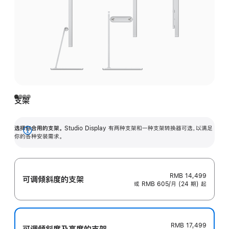
支架
选择你合用的支架。
Studio Display 有两种支架和一种支架转换器可选，以满足
展
你的各种安装需求。
开
RMB 14,499
可调倾斜度的支架
或 RMB 605/月 (24 期) 起
RMB 17,499
可调倾斜度及高‍度的支‍架