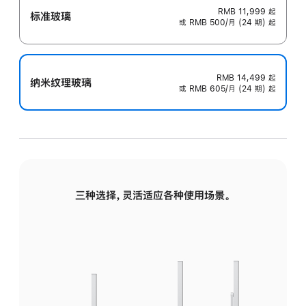
RMB 11,999
起
标准玻璃
或 RMB 500/月 (24 期) 起
RMB 14,499
起
纳米纹理玻璃
或 RMB 605/月 (24 期) 起
三种选择，灵活适应各种使用场景。
标