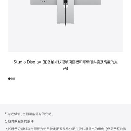
Studio Display (配备纳米纹理玻璃面板和可调倾斜度及高度的支
架)
网
脚
‡ 为近似值。金额可能随时间变动。
注
页
分期付款服务的条件
页
上述所示分期付款金额仅为使用特定期数免息分期付款估算得出的示例 (仅显示整数数