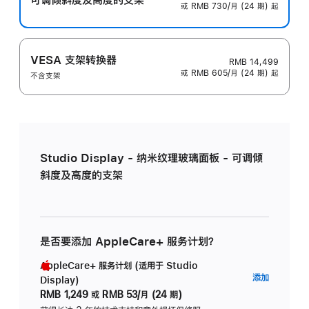
或 RMB 730/月 (24 期) 起
VESA 支架转换器
RMB 14,499
或 RMB 605/月 (24 期) 起
不含支架
Studio Display - 纳米纹理玻璃面板 - 可调倾
斜度及高度的支架
是否要添加 AppleCare+ 服务计划？
AppleCare+ 服务计划 (适用于 Studio
AppleC
添加
Display)
服
RMB 1,249
或
RMB 53/月 (24 期)