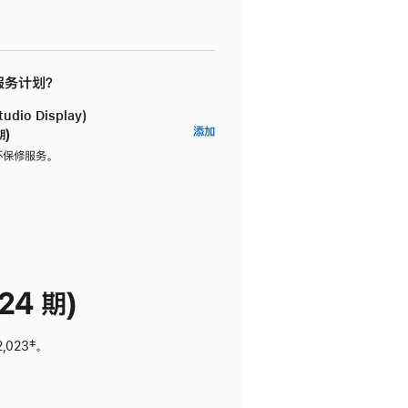
 服务计划？
dio Display)
AppleCare+
添加
期)
服
坏保修服务。
务
计
划
(适
用
于
24 期)
Studio
Display)
2,023
脚
‡。
注