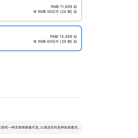
RMB 11,999
起
或 RMB 500/月 (24 期) 起
RMB 14,499
起
或 RMB 605/月 (24 期) 起
配可调倾斜度及高度的支架，额外增加 105
VESA 支架转换器
 有两种支架和一种支架转换器可选，以满足你的各种安装需求。
毫米的高度调节范围。
容的支架 (未随附)