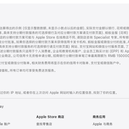
算得出的示例 (仅显示整数数额，未显示小数点以后的金额)，实际支付金额以银行、花呗或
等，具体支持分期付款服务的可选择银行及对应分期付款方案请见付款页面)、蚂蚁金服 (花呗
售店的分期付款方案可能与 Apple Store 在线商店不同，请到店咨询 Specialist 专
分付批准。如果你选择的分期付款方案未获得信用卡发卡机构、蚂蚁金服或微信分付的批准，Ap
具体支持分期付款服务的可选择银行请见付款页面) 网站、支付宝网站和微信分付服务页面，
期付款服务只适用于个人消费者。企业和教育机构客户、企业员工购买计划 (EPP) 和 Appl
企业商店。公司信用卡无资格申请分期。招商银行分期付款单笔订单最高限额为 RMB 150000
支付宝或微信分付账单。相关财务费用将显示在你的信用卡对账单、支付宝或微信账户中。
增值税。所有订单均可享受免费送货服务。
的 IP 地址，或者你在上次访问 Apple 网站时输入的位置信息，找到了你的位置。
ay
Apple Store 商店
商务应用
le 账户
查找零售店
Apple 与商务