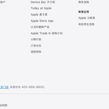
e 账户
Genius Bar 天才吧
商务选购
Today at Apple
教育应用
Apple 夏令营
Apple 与教育
Apple Store App
高校师生选购
认证的翻新产品
Apple Trade In 换购计划
分期付款
订单状态
选购帮助
更多门店
，或者致电
400-666-8800
。
站地图