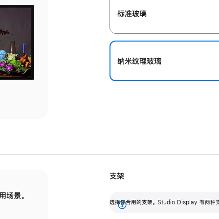
标准玻璃
纳米纹理玻璃
支架
用场景。
标配可调倾斜度的支架，提供 30 度的倾斜度
选
选择你合用的支架。
Studio Display
调节范围。
展