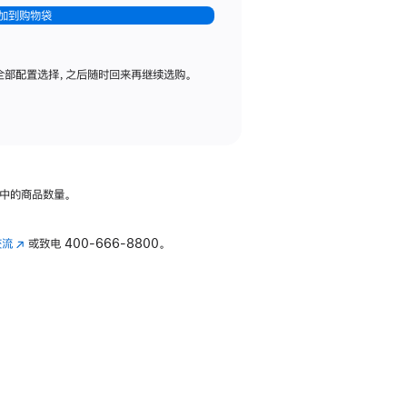
加到购物袋
全部配置选择，之后随时回来再继续选购。
中的商品数量。
交流
(在
或致电
400-666-8800。
新
窗
口
中
打
开)