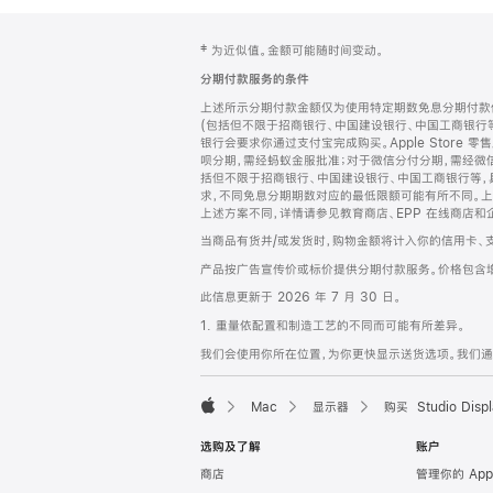
网
脚
‡ 为近似值。金额可能随时间变动。
注
页
分期付款服务的条件
页
上述所示分期付款金额仅为使用特定期数免息分期付款估
脚
(包括但不限于招商银行、中国建设银行、中国工商银行
银行会要求你通过支付宝完成购买。Apple Store 零
呗分期，需经蚂蚁金服批准；对于微信分付分期，需经微信
括但不限于招商银行、中国建设银行、中国工商银行等，
求，不同免息分期期数对应的最低限额可能有所不同。上述分
上述方案不同，详情请参见教育商店、EPP 在线商店和
当商品有货并/或发货时，购物金额将计入你的信用卡、
产品按广告宣传价或标价提供分期付款服务。价格包含
此信息更新于 2026 年 7 月 30 日。
1. 重量依配置和制造工艺的不同而可能有所差异。
我们会使用你所在位置，为你更快显示送货选项。我们通过你
Mac
显示器
购买 Studio Displ
Apple
选购及了解
账户
商店
管理你的 App