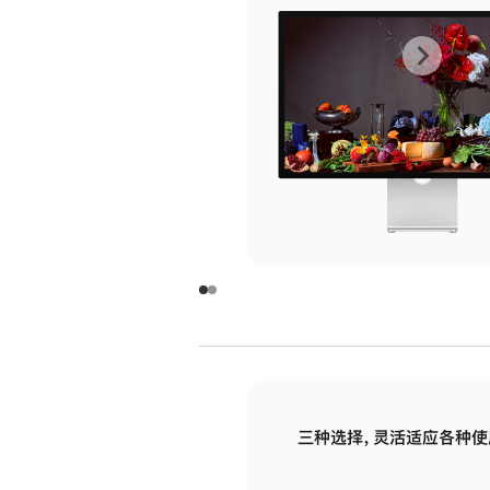
上
下
一
一
张
张
图
图
库
库
图
图
片
片
-
-
玻
玻
璃
璃
三种选择，灵活适应各种使
面
面
板
板