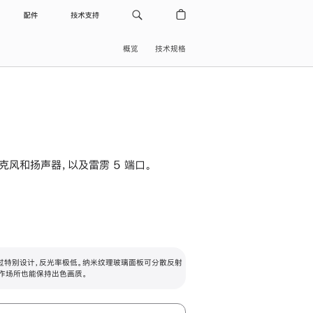
配件
技术支持
概览
技术规格
级麦克风和扬声器，以及雷雳 5 端口。
过特别设计，反光率极低。纳米纹理玻璃面板可分散反射
作场所也能保持出色画质。