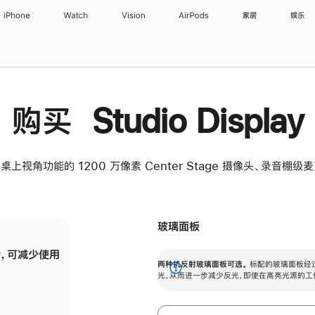
iPhone
Watch
Vision
AirPods
家居
娱乐
购买 Studio Display
桌上视角功能的 1200 万像素 Center Stage 摄像头、录音棚
玻璃面板
，可减少使用
纳米纹理玻璃面板可进一步减少反光，即使在
两种抗反射玻璃面板可选。
标配的玻璃面板经
。
有高亮光源的场所使用，也能保持出色画质。
展
光，从而进一步减少反光，即使在高亮光源的工
开