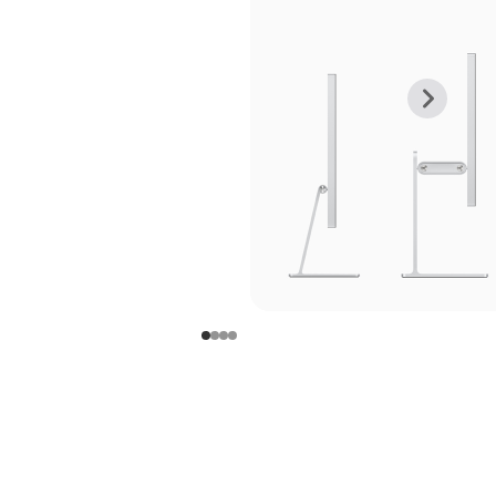
上
下
一
一
张
张
图
图
库
库
图
图
片
片
-
-
支
支
架
架