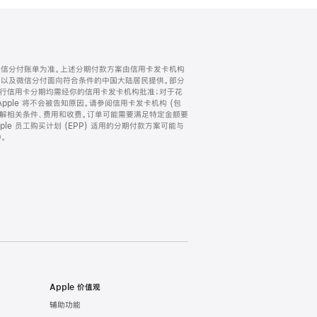
微信分付账单为准。上述分期付款方案由信用卡发卡机构
) 以及微信分付面向符合条件的中国大陆居民提供。部分
家。所有银行信用卡分期均需经你的信用卡发卡机构批准；对于花
ple 将不会被告知原因。请参阅信用卡发卡机构 (包
了解相关条件、费用和收费。订单可能需要满足特定金额要
e 员工购买计划 (EPP) 适用的分期付款方案可能与
。
Apple 价值观
辅助功能