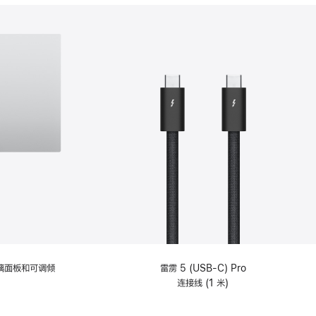
分
期
付
款
选
项)
理玻璃面板和可调倾
雷雳 5 (USB-C) Pro
连接线 (1 米)