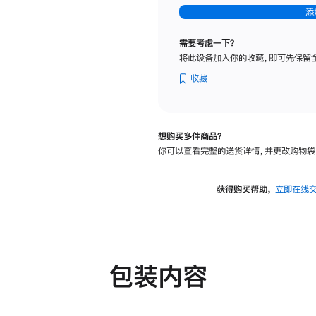
-
添
纳
米
需要考虑一下？
纹
将此设备加入你的收藏，即可先保留
理
玻
收藏
璃
面
板
想购买多件商品？
-
你可以查看完整的送货详情，并更改购物袋
可
调
倾
获得购买帮助，
立即在线
斜
度
及
高
度
包装内容
的
支
架
的