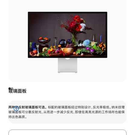
玻璃面板
两种抗反射玻璃面板可选。
标配的玻璃面板经过特别设计，反光率极低。纳米纹理
展
玻璃面板可分散反射光，从而进一步减少反光，即使在高亮光源的工作场所也能保
持出色画质。
开