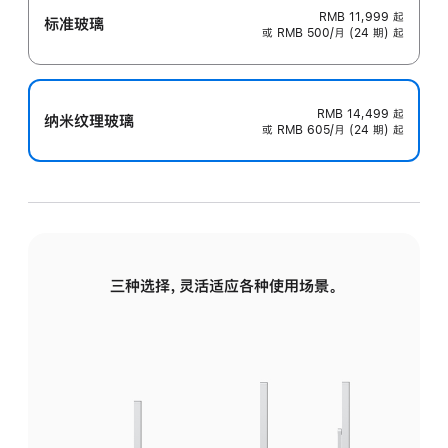
RMB 11,999
起
标准玻璃
或 RMB 500/月 (24 期) 起
RMB 14,499
起
纳米纹理玻璃
或 RMB 605/月 (24 期) 起
三种选择，灵活适应各种使用场景。
标