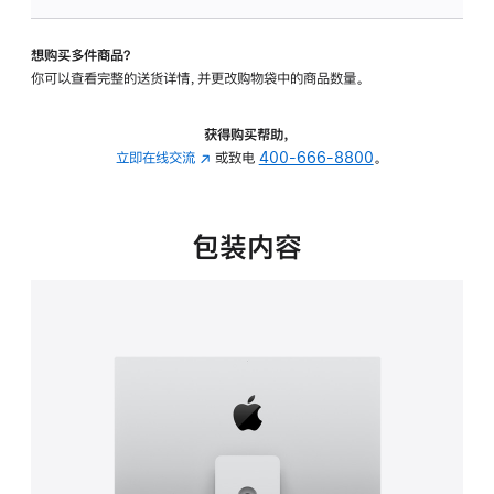
板
-
想购买多件商品？
可
你可以查看完整的送货详情，并更改购物袋中的商品数量。
调
倾
斜
获得购买帮助，
度
立即在线交流
(在
或致电
400-666-8800
。
及
新
高
窗
度
口
包装内容
的
中
支
打
架
开)
的
分
期
付
款
选
项)