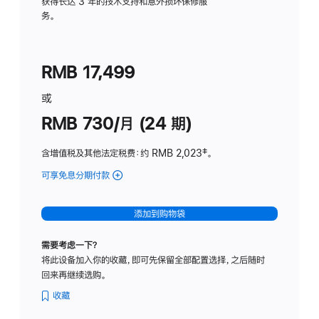
务
获得长达 3 年的技术支持和意外损坏保修服
务。
计
划
(适
RMB 17,499
用
于
或
Studio
RMB 730/月 (24 期)
Display
含增值税及其他法定税费
：约 RMB 2,023
脚
‡。
注
可享免息分期付款
(Studio
Display
-
添加到购物袋
纳
米
需要考虑一下？
纹
将此设备加入你的收藏，即可先保留全部配置选择，之后随时
理
回来再继续选购。
玻
璃
收藏
面