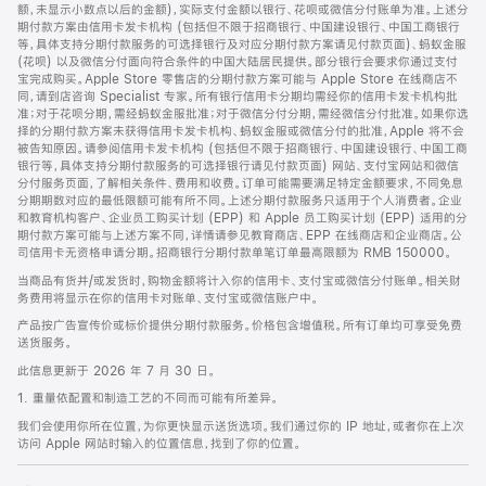
脚
额，未显示小数点以后的金额)，实际支付金额以银行、花呗或微信分付账单为准。上述分
期付款方案由信用卡发卡机构 (包括但不限于招商银行、中国建设银行、中国工商银行
等，具体支持分期付款服务的可选择银行及对应分期付款方案请见付款页面)、蚂蚁金服
(花呗) 以及微信分付面向符合条件的中国大陆居民提供。部分银行会要求你通过支付
宝完成购买。Apple Store 零售店的分期付款方案可能与 Apple Store 在线商店不
同，请到店咨询 Specialist 专家。所有银行信用卡分期均需经你的信用卡发卡机构批
准；对于花呗分期，需经蚂蚁金服批准；对于微信分付分期，需经微信分付批准。如果你选
择的分期付款方案未获得信用卡发卡机构、蚂蚁金服或微信分付的批准，Apple 将不会
被告知原因。请参阅信用卡发卡机构 (包括但不限于招商银行、中国建设银行、中国工商
银行等，具体支持分期付款服务的可选择银行请见付款页面) 网站、支付宝网站和微信
分付服务页面，了解相关条件、费用和收费。订单可能需要满足特定金额要求，不同免息
分期期数对应的最低限额可能有所不同。上述分期付款服务只适用于个人消费者。企业
和教育机构客户、企业员工购买计划 (EPP) 和 Apple 员工购买计划 (EPP) 适用的分
期付款方案可能与上述方案不同，详情请参见教育商店、EPP 在线商店和企业商店。公
司信用卡无资格申请分期。招商银行分期付款单笔订单最高限额为 RMB 150000。
当商品有货并/或发货时，购物金额将计入你的信用卡、支付宝或微信分付账单。相关财
务费用将显示在你的信用卡对账单、支付宝或微信账户中。
产品按广告宣传价或标价提供分期付款服务。价格包含增值税。所有订单均可享受免费
送货服务。
此信息更新于 2026 年 7 月 30 日。
1. 重量依配置和制造工艺的不同而可能有所差异。
我们会使用你所在位置，为你更快显示送货选项。我们通过你的 IP 地址，或者你在上次
访问 Apple 网站时输入的位置信息，找到了你的位置。