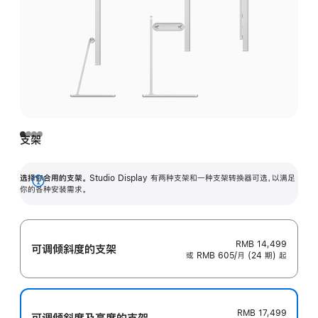
支架
选择你合用的支架。
Studio Display 有两种支架和一种支架转换器可选，以满足
展
你的各种安装需求。
开
RMB 14,499
可调倾斜度的支架
或 RMB 605/月 (24 期) 起
RMB 17,499
可调倾斜度及高‍度的支‍架