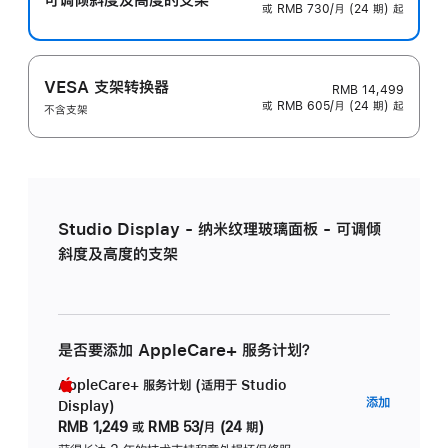
或 RMB 730/月 (24 期) 起
VESA 支架转换器
RMB 14,499
或 RMB 605/月 (24 期) 起
不含支架
Studio Display - 纳米纹理玻璃面板 - 可调倾
斜度及高度的支架
是否要添加 AppleCare+ 服务计划？
AppleCare+ 服务计划 (适用于 Studio
AppleC
添加
Display)
服
RMB 1,249
或
RMB 53/月 (24 期)