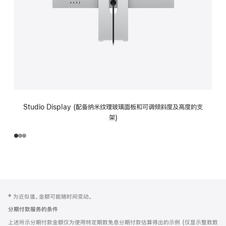
Studio Display (配备纳米纹理玻璃面板和可调倾斜度及高度的支
架)
网
脚
‡ 为近似值。金额可能随时间变动。
注
页
分期付款服务的条件
页
上述所示分期付款金额仅为使用特定期数免息分期付款估算得出的示例 (仅显示整数数