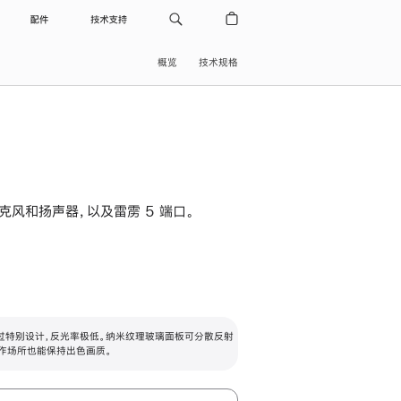
配件
技术支持
概览
技术规格
级麦克风和扬声器，以及雷雳 5 端口。
过特别设计，反光率极低。纳米纹理玻璃面板可分散反射
作场所也能保持出色画质。