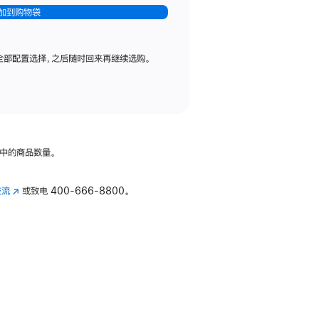
加到购物袋
全部配置选择，之后随时回来再继续选购。
中的商品数量。
交流
(在
或致电
400-666-8800。
新
窗
口
中
打
开)