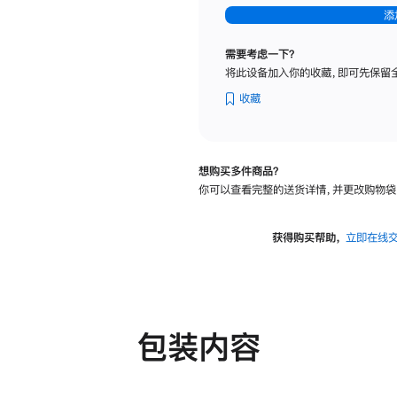
-
添
纳
米
需要考虑一下？
纹
将此设备加入你的收藏，即可先保留
理
玻
收藏
璃
面
板
想购买多件商品？
-
你可以查看完整的送货详情，并更改购物袋
可
调
倾
获得购买帮助，
立即在线
斜
度
及
高
度
包装内容
的
支
架
的