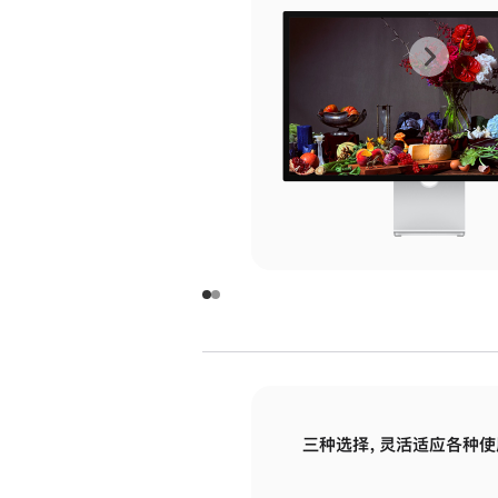
上
下
一
一
张
张
图
图
库
库
图
图
片
片
-
-
玻
玻
璃
璃
三种选择，灵活适应各种使
面
面
板
板