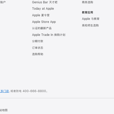
e 账户
Genius Bar 天才吧
商务选购
Today at Apple
教育应用
Apple 夏令营
Apple 与教育
Apple Store App
高校师生选购
认证的翻新产品
Apple Trade In 换购计划
分期付款
订单状态
选购帮助
更多门店
，或者致电
400-666-8800
。
站地图