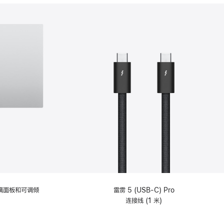
分
期
付
款
选
项)
理玻璃面板和可调倾
雷雳 5 (USB-C) Pro
连接线 (1 米)