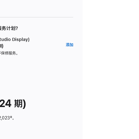
 服务计划？
dio Display)
AppleCare+
添加
期)
服
坏保修服务。
务
计
划
(适
用
于
24 期)
Studio
Display)
2,023
脚
‡。
注