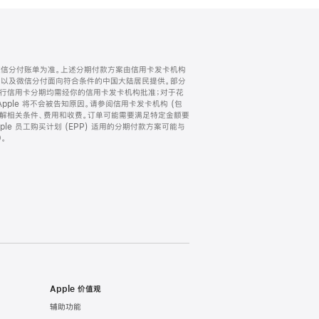
微信分付账单为准。上述分期付款方案由信用卡发卡机构
) 以及微信分付面向符合条件的中国大陆居民提供。部分
家。所有银行信用卡分期均需经你的信用卡发卡机构批准；对于花
ple 将不会被告知原因。请参阅信用卡发卡机构 (包
了解相关条件、费用和收费。订单可能需要满足特定金额要
e 员工购买计划 (EPP) 适用的分期付款方案可能与
。
Apple 价值观
辅助功能