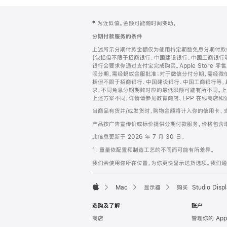
网
脚
‡ 为近似值。金额可能随时间变动。
注
页
分期付款服务的条件
页
上述所示分期付款金额仅为使用特定期数免息分期付款估
脚
(包括但不限于招商银行、中国建设银行、中国工商银行
银行会要求你通过支付宝完成购买。Apple Store 零
呗分期，需经蚂蚁金服批准；对于微信分付分期，需经微信
括但不限于招商银行、中国建设银行、中国工商银行等，
求，不同免息分期期数对应的最低限额可能有所不同。上述分
上述方案不同，详情请参见教育商店、EPP 在线商店和
当商品有货并/或发货时，购物金额将计入你的信用卡、
产品按广告宣传价或标价提供分期付款服务。价格包含
此信息更新于 2026 年 7 月 30 日。
1. 重量依配置和制造工艺的不同而可能有所差异。
我们会使用你所在位置，为你更快显示送货选项。我们通过你
Mac
显示器
购买 Studio Displ
Apple
选购及了解
账户
商店
管理你的 App