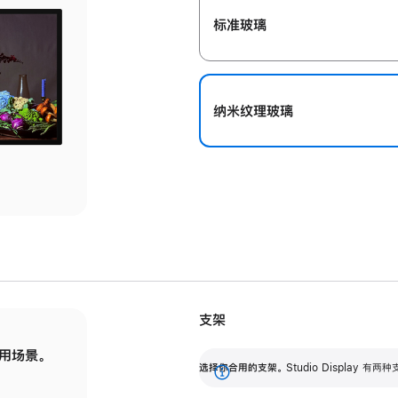
标准玻璃
纳米纹理玻璃
支架
用场景。
标配可调倾斜度的支架，提供 30 度的倾斜度
选
选择你合用的支架。
Studio Display
调节范围。
展