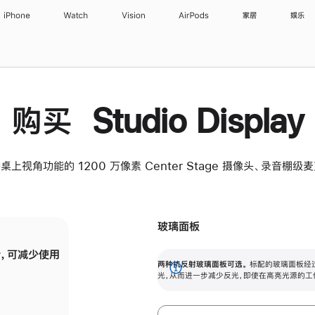
iPhone
Watch
Vision
AirPods
家居
娱乐
购买 Studio Display
桌上视角功能的 1200 万像素 Center Stage 摄像头、录音棚
玻璃面板
，可减少使用
纳米纹理玻璃面板可进一步减少反光，即使在
两种抗反射玻璃面板可选。
标配的玻璃面板经
。
有高亮光源的场所使用，也能保持出色画质。
展
光，从而进一步减少反光，即使在高亮光源的工
开