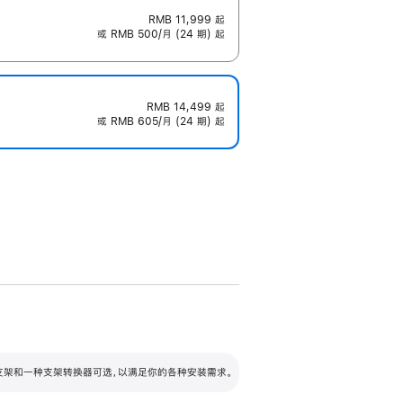
RMB 11,999
起
或 RMB 500/月 (24 期) 起
RMB 14,499
起
或 RMB 605/月 (24 期) 起
配可调倾斜度及高度的支架，额外增加 105
VESA 支架转换器
 有两种支架和一种支架转换器可选，以满足你的各种安装需求。
毫米的高度调节范围。
容的支架 (未随附)