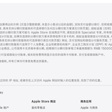
算得出的示例 (仅显示整数数额，未显示小数点以后的金额)，实际支付金额以银行、花呗或
等，具体支持分期付款服务的可选择银行及对应分期付款方案请见付款页面)、蚂蚁金服 (花呗
售店的分期付款方案可能与 Apple Store 在线商店不同，请到店咨询 Specialist 专
分付批准。如果你选择的分期付款方案未获得信用卡发卡机构、蚂蚁金服或微信分付的批准，Ap
具体支持分期付款服务的可选择银行请见付款页面) 网站、支付宝网站和微信分付服务页面，
期付款服务只适用于个人消费者。企业和教育机构客户、企业员工购买计划 (EPP) 和 Appl
企业商店。公司信用卡无资格申请分期。招商银行分期付款单笔订单最高限额为 RMB 150000
支付宝或微信分付账单。相关财务费用将显示在你的信用卡对账单、支付宝或微信账户中。
增值税。所有订单均可享受免费送货服务。
的 IP 地址，或者你在上次访问 Apple 网站时输入的位置信息，找到了你的位置。
ay
Apple Store 商店
商务应用
le 账户
查找零售店
Apple 与商务