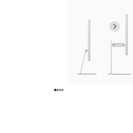
上
下
一
一
张
张
图
图
库
库
图
图
片
片
-
-
支
支
架
架