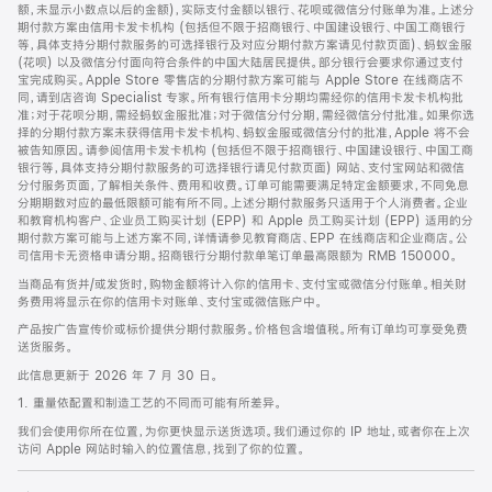
脚
额，未显示小数点以后的金额)，实际支付金额以银行、花呗或微信分付账单为准。上述分
期付款方案由信用卡发卡机构 (包括但不限于招商银行、中国建设银行、中国工商银行
等，具体支持分期付款服务的可选择银行及对应分期付款方案请见付款页面)、蚂蚁金服
(花呗) 以及微信分付面向符合条件的中国大陆居民提供。部分银行会要求你通过支付
宝完成购买。Apple Store 零售店的分期付款方案可能与 Apple Store 在线商店不
同，请到店咨询 Specialist 专家。所有银行信用卡分期均需经你的信用卡发卡机构批
准；对于花呗分期，需经蚂蚁金服批准；对于微信分付分期，需经微信分付批准。如果你选
择的分期付款方案未获得信用卡发卡机构、蚂蚁金服或微信分付的批准，Apple 将不会
被告知原因。请参阅信用卡发卡机构 (包括但不限于招商银行、中国建设银行、中国工商
银行等，具体支持分期付款服务的可选择银行请见付款页面) 网站、支付宝网站和微信
分付服务页面，了解相关条件、费用和收费。订单可能需要满足特定金额要求，不同免息
分期期数对应的最低限额可能有所不同。上述分期付款服务只适用于个人消费者。企业
和教育机构客户、企业员工购买计划 (EPP) 和 Apple 员工购买计划 (EPP) 适用的分
期付款方案可能与上述方案不同，详情请参见教育商店、EPP 在线商店和企业商店。公
司信用卡无资格申请分期。招商银行分期付款单笔订单最高限额为 RMB 150000。
当商品有货并/或发货时，购物金额将计入你的信用卡、支付宝或微信分付账单。相关财
务费用将显示在你的信用卡对账单、支付宝或微信账户中。
产品按广告宣传价或标价提供分期付款服务。价格包含增值税。所有订单均可享受免费
送货服务。
此信息更新于 2026 年 7 月 30 日。
1. 重量依配置和制造工艺的不同而可能有所差异。
我们会使用你所在位置，为你更快显示送货选项。我们通过你的 IP 地址，或者你在上次
访问 Apple 网站时输入的位置信息，找到了你的位置。