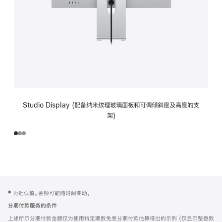
Studio Display (配备纳米纹理玻璃面板和可调倾斜度及高度的支
架)
网
脚
‡ 为近似值。金额可能随时间变动。
注
页
分期付款服务的条件
页
上述所示分期付款金额仅为使用特定期数免息分期付款估算得出的示例 (仅显示整数数