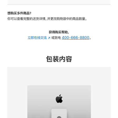
板
-
想购买多件商品？
可
你可以查看完整的送货详情，并更改购物袋中的商品数量。
调
倾
斜
获得购买帮助，
度
立即在线交流
(在
或致电
400-666-8800
。
及
新
高
窗
度
口
包装内容
的
中
支
打
架
开)
的
分
期
付
款
选
项)