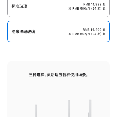
RMB 11,999
起
标准玻璃
或 RMB 500/月 (24 期) 起
RMB 14,499
起
纳米纹理玻璃
或 RMB 605/月 (24 期) 起
三种选择，灵活适应各种使用场景。
标