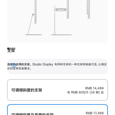
支架
选择你合用的支架。
Studio Display 有两种支架和一种支架转换器可选，以满足
展
你的各种安装需求。
开
RMB 14,499
可调倾斜度的支架
或 RMB 605/月 (24 期) 起
RMB 17,499
可调倾斜度及高‍度的支‍架