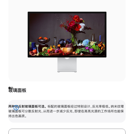
玻璃面板
两种抗反射玻璃面板可选。
标配的玻璃面板经过特别设计，反光率极低。纳米纹理
展
玻璃面板可分散反射光，从而进一步减少反光，即使在高亮光源的工作场所也能保
持出色画质。
开