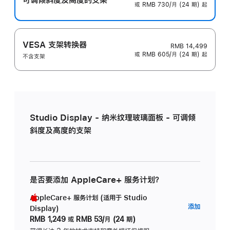
或 RMB 730/月 (24 期) 起
VESA 支架转换器
RMB 14,499
或 RMB 605/月 (24 期) 起
不含支架
Studio Display - 纳米纹理玻璃面板 - 可调倾
斜度及高度的支架
是否要添加 AppleCare+ 服务计划？
AppleCare+ 服务计划 (适用于 Studio
AppleC
添加
Display)
服
RMB 1,249
或
RMB 53/月 (24 期)