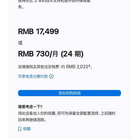
务
获得长达 3 年的技术支持和意外损坏保修服
务。
计
划
(适
RMB 17,499
用
于
或
Studio
RMB 730/月 (24 期)
Display
含增值税及其他法定税费
：约 RMB 2,023
脚
‡。
注
可享免息分期付款
(Studio
Display
-
添加到购物袋
纳
米
需要考虑一下？
纹
将此设备加入你的收藏，即可先保留全部配置选择，之后随时
理
回来再继续选购。
玻
璃
收藏
面