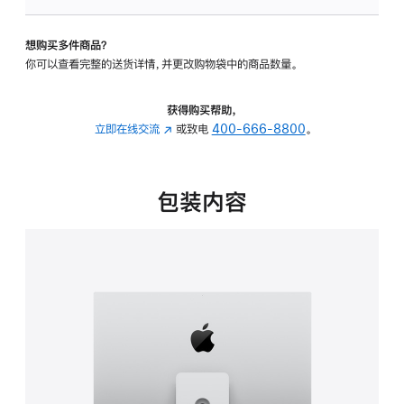
板
-
想购买多件商品？
可
你可以查看完整的送货详情，并更改购物袋中的商品数量。
调
倾
斜
获得购买帮助，
度
立即在线交流
(在
或致电
400-666-8800
。
及
新
高
窗
度
口
包装内容
的
中
支
打
架
开)
的
分
期
付
款
选
项)