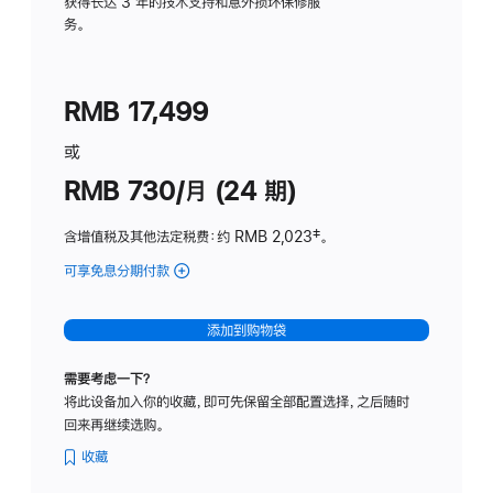
务
获得长达 3 年的技术支持和意外损坏保修服
务。
计
划
(适
RMB 17,499
用
于
或
Studio
RMB 730/月 (24 期)
Display
含增值税及其他法定税费
：约 RMB 2,023
脚
‡。
注
可享免息分期付款
(Studio
Display
-
添加到购物袋
纳
米
需要考虑一下？
纹
将此设备加入你的收藏，即可先保留全部配置选择，之后随时
理
回来再继续选购。
玻
璃
收藏
面