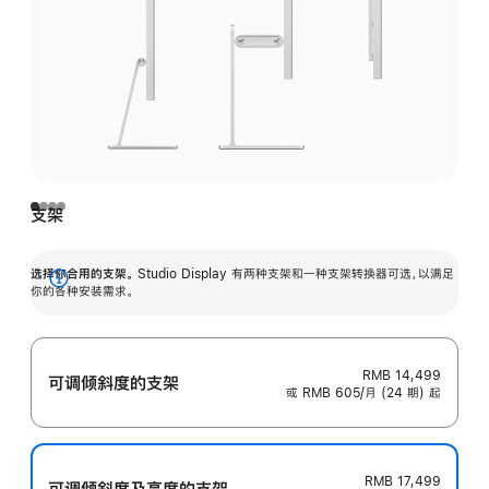
支架
选择你合用的支架。
Studio Display 有两种支架和一种支架转换器可选，以满足
展
你的各种安装需求。
开
RMB 14,499
可调倾斜度的支架
或 RMB 605/月 (24 期) 起
RMB 17,499
可调倾斜度及高‍度的支‍架