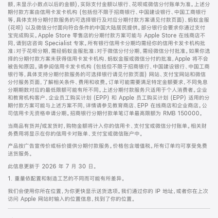
脚
额，未显示小数点以后的金额)，实际支付金额以银行、花呗或微信分付账单为准。上述分
期付款方案由信用卡发卡机构 (包括但不限于招商银行、中国建设银行、中国工商银行
等，具体支持分期付款服务的可选择银行及对应分期付款方案请见付款页面)、蚂蚁金服
(花呗) 以及微信分付面向符合条件的中国大陆居民提供。部分银行会要求你通过支付
宝完成购买。Apple Store 零售店的分期付款方案可能与 Apple Store 在线商店不
同，请到店咨询 Specialist 专家。所有银行信用卡分期均需经你的信用卡发卡机构批
准；对于花呗分期，需经蚂蚁金服批准；对于微信分付分期，需经微信分付批准。如果你选
择的分期付款方案未获得信用卡发卡机构、蚂蚁金服或微信分付的批准，Apple 将不会
被告知原因。请参阅信用卡发卡机构 (包括但不限于招商银行、中国建设银行、中国工商
银行等，具体支持分期付款服务的可选择银行请见付款页面) 网站、支付宝网站和微信
分付服务页面，了解相关条件、费用和收费。订单可能需要满足特定金额要求，不同免息
分期期数对应的最低限额可能有所不同。上述分期付款服务只适用于个人消费者。企业
和教育机构客户、企业员工购买计划 (EPP) 和 Apple 员工购买计划 (EPP) 适用的分
期付款方案可能与上述方案不同，详情请参见教育商店、EPP 在线商店和企业商店。公
司信用卡无资格申请分期。招商银行分期付款单笔订单最高限额为 RMB 150000。
当商品有货并/或发货时，购物金额将计入你的信用卡、支付宝或微信分付账单。相关财
务费用将显示在你的信用卡对账单、支付宝或微信账户中。
产品按广告宣传价或标价提供分期付款服务。价格包含增值税。所有订单均可享受免费
送货服务。
此信息更新于 2026 年 7 月 30 日。
1. 重量依配置和制造工艺的不同而可能有所差异。
我们会使用你所在位置，为你更快显示送货选项。我们通过你的 IP 地址，或者你在上次
访问 Apple 网站时输入的位置信息，找到了你的位置。