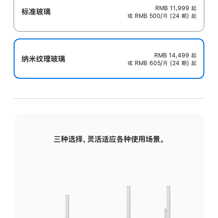
RMB 11,999
起
标准玻璃
或 RMB 500/月 (24 期) 起
RMB 14,499
起
纳米纹理玻璃
或 RMB 605/月 (24 期) 起
三种选择，灵活适应各种使用场景。
标