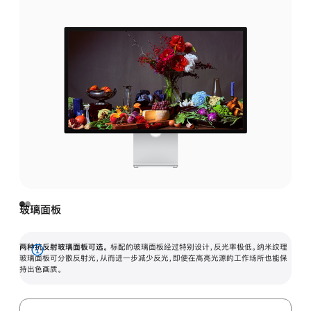
玻璃面板
两种抗反射玻璃面板可选。
标配的玻璃面板经过特别设计，反光率极低。纳米纹理
展
玻璃面板可分散反射光，从而进一步减少反光，即使在高亮光源的工作场所也能保
持出色画质。
开