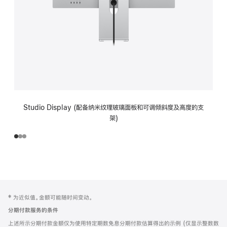
Studio Display (配备纳米纹理玻璃面板和可调倾斜度及高度的支
架)
网
脚
‡ 为近似值。金额可能随时间变动。
注
页
分期付款服务的条件
页
上述所示分期付款金额仅为使用特定期数免息分期付款估算得出的示例 (仅显示整数数