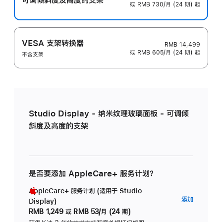
或 RMB 730/月 (24 期) 起
VESA 支架转换器
RMB 14,499
或 RMB 605/月 (24 期) 起
不含支架
Studio Display - 纳米纹理玻璃面板 - 可调倾
斜度及高度的支架
是否要添加 AppleCare+ 服务计划？
AppleCare+ 服务计划 (适用于 Studio
AppleC
添加
Display)
服
RMB 1,249
或
RMB 53/月 (24 期)