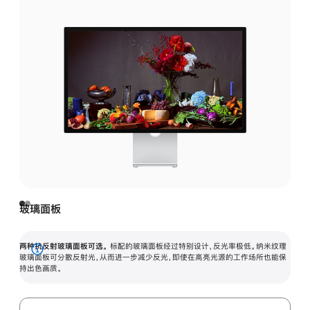
玻璃面板
两种抗反射玻璃面板可选。
标配的玻璃面板经过特别设计，反光率极低。纳米纹理
展
玻璃面板可分散反射光，从而进一步减少反光，即使在高亮光源的工作场所也能保
持出色画质。
开