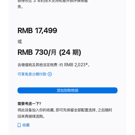
务
获得长达 3 年的技术支持和意外损坏保修服
务。
计
划
(适
RMB 17,499
用
于
或
Studio
RMB 730/月 (24 期)
Display
含增值税及其他法定税费
：约 RMB 2,023
脚
‡。
注
可享免息分期付款
(Studio
Display
-
添加到购物袋
纳
米
需要考虑一下？
纹
将此设备加入你的收藏，即可先保留全部配置选择，之后随时
理
回来再继续选购。
玻
璃
收藏
面