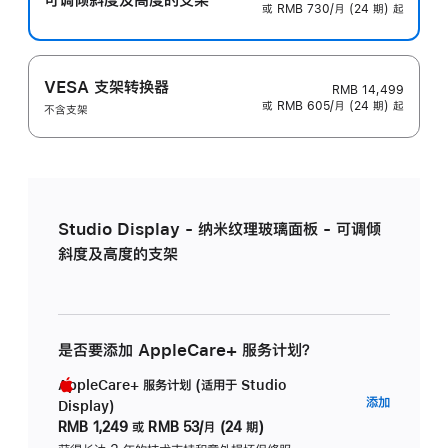
或 RMB 730/月 (24 期) 起
VESA 支架转换器
RMB 14,499
或 RMB 605/月 (24 期) 起
不含支架
Studio Display - 纳米纹理玻璃面板 - 可调倾
斜度及高度的支架
是否要添加 AppleCare+ 服务计划？
AppleCare+ 服务计划 (适用于 Studio
AppleC
添加
Display)
服
RMB 1,249
或
RMB 53/月 (24 期)