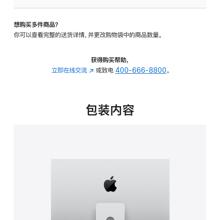
板
-
想购买多件商品？
可
你可以查看完整的送货详情，并更改购物袋中的商品数量。
调
倾
斜
获得购买帮助，
度
立即在线交流
(在
或致电
400-666-8800
。
及
新
高
窗
度
口
包装内容
的
中
支
打
架
开)
的
分
期
付
款
选
项)