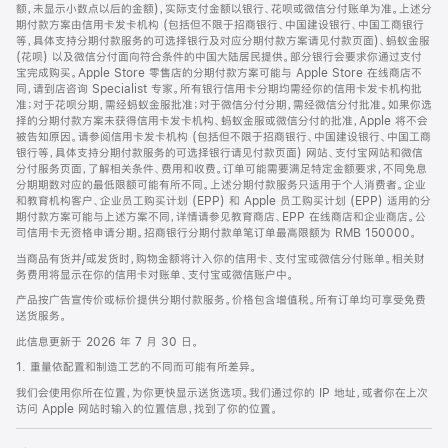
脚
额，未显示小数点以后的金额)，实际支付金额以银行、花呗或微信分付账单为准。上述分
期付款方案由信用卡发卡机构 (包括但不限于招商银行、中国建设银行、中国工商银行
等，具体支持分期付款服务的可选择银行及对应分期付款方案请见付款页面)、蚂蚁金服
(花呗) 以及微信分付面向符合条件的中国大陆居民提供。部分银行会要求你通过支付
宝完成购买。Apple Store 零售店的分期付款方案可能与 Apple Store 在线商店不
同，请到店咨询 Specialist 专家。所有银行信用卡分期均需经你的信用卡发卡机构批
准；对于花呗分期，需经蚂蚁金服批准；对于微信分付分期，需经微信分付批准。如果你选
择的分期付款方案未获得信用卡发卡机构、蚂蚁金服或微信分付的批准，Apple 将不会
被告知原因。请参阅信用卡发卡机构 (包括但不限于招商银行、中国建设银行、中国工商
银行等，具体支持分期付款服务的可选择银行请见付款页面) 网站、支付宝网站和微信
分付服务页面，了解相关条件、费用和收费。订单可能需要满足特定金额要求，不同免息
分期期数对应的最低限额可能有所不同。上述分期付款服务只适用于个人消费者。企业
和教育机构客户、企业员工购买计划 (EPP) 和 Apple 员工购买计划 (EPP) 适用的分
期付款方案可能与上述方案不同，详情请参见教育商店、EPP 在线商店和企业商店。公
司信用卡无资格申请分期。招商银行分期付款单笔订单最高限额为 RMB 150000。
当商品有货并/或发货时，购物金额将计入你的信用卡、支付宝或微信分付账单。相关财
务费用将显示在你的信用卡对账单、支付宝或微信账户中。
产品按广告宣传价或标价提供分期付款服务。价格包含增值税。所有订单均可享受免费
送货服务。
此信息更新于 2026 年 7 月 30 日。
1. 重量依配置和制造工艺的不同而可能有所差异。
我们会使用你所在位置，为你更快显示送货选项。我们通过你的 IP 地址，或者你在上次
访问 Apple 网站时输入的位置信息，找到了你的位置。