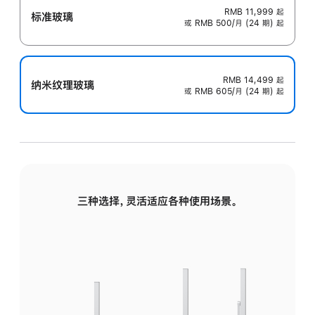
RMB 11,999
起
标准玻璃
或 RMB 500/月 (24 期) 起
RMB 14,499
起
纳米纹理玻璃
或 RMB 605/月 (24 期) 起
三种选择，灵活适应各种使用场景。
标