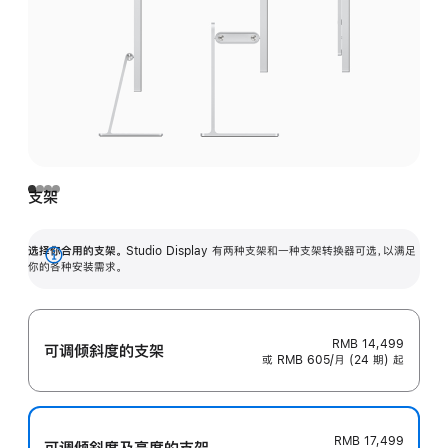
支架
选择你合用的支架。
Studio Display 有两种支架和一种支架转换器可选，以满足
展
你的各种安装需求。
开
RMB 14,499
可调倾斜度的支架
或 RMB 605/月 (24 期) 起
RMB 17,499
可调倾斜度及高‍度的支‍架