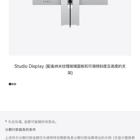
Studio Display (配备纳米纹理玻璃面板和可调倾斜度及高度的支
架)
网
脚
‡ 为近似值。金额可能随时间变动。
注
页
分期付款服务的条件
页
上述所示分期付款金额仅为使用特定期数免息分期付款估算得出的示例 (仅显示整数数