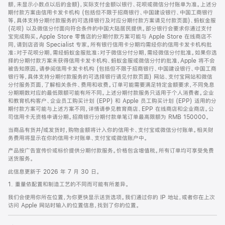
脚
额，未显示小数点以后的金额)，实际支付金额以银行、花呗或微信分付账单为准。上述分
期付款方案由信用卡发卡机构 (包括但不限于招商银行、中国建设银行、中国工商银行
等，具体支持分期付款服务的可选择银行及对应分期付款方案请见付款页面)、蚂蚁金服
(花呗) 以及微信分付面向符合条件的中国大陆居民提供。部分银行会要求你通过支付
宝完成购买。Apple Store 零售店的分期付款方案可能与 Apple Store 在线商店不
同，请到店咨询 Specialist 专家。所有银行信用卡分期均需经你的信用卡发卡机构批
准；对于花呗分期，需经蚂蚁金服批准；对于微信分付分期，需经微信分付批准。如果你选
择的分期付款方案未获得信用卡发卡机构、蚂蚁金服或微信分付的批准，Apple 将不会
被告知原因。请参阅信用卡发卡机构 (包括但不限于招商银行、中国建设银行、中国工商
银行等，具体支持分期付款服务的可选择银行请见付款页面) 网站、支付宝网站和微信
分付服务页面，了解相关条件、费用和收费。订单可能需要满足特定金额要求，不同免息
分期期数对应的最低限额可能有所不同。上述分期付款服务只适用于个人消费者。企业
和教育机构客户、企业员工购买计划 (EPP) 和 Apple 员工购买计划 (EPP) 适用的分
期付款方案可能与上述方案不同，详情请参见教育商店、EPP 在线商店和企业商店。公
司信用卡无资格申请分期。招商银行分期付款单笔订单最高限额为 RMB 150000。
当商品有货并/或发货时，购物金额将计入你的信用卡、支付宝或微信分付账单。相关财
务费用将显示在你的信用卡对账单、支付宝或微信账户中。
产品按广告宣传价或标价提供分期付款服务。价格包含增值税。所有订单均可享受免费
送货服务。
此信息更新于 2026 年 7 月 30 日。
1. 重量依配置和制造工艺的不同而可能有所差异。
我们会使用你所在位置，为你更快显示送货选项。我们通过你的 IP 地址，或者你在上次
访问 Apple 网站时输入的位置信息，找到了你的位置。