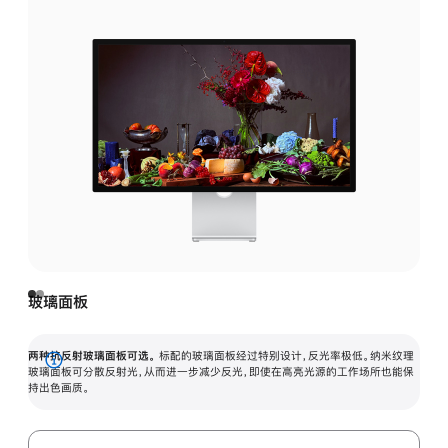
玻璃面板
两种抗反射玻璃面板可选。
标配的玻璃面板经过特别设计，反光率极低。纳米纹理
展
玻璃面板可分散反射光，从而进一步减少反光，即使在高亮光源的工作场所也能保
持出色画质。
开