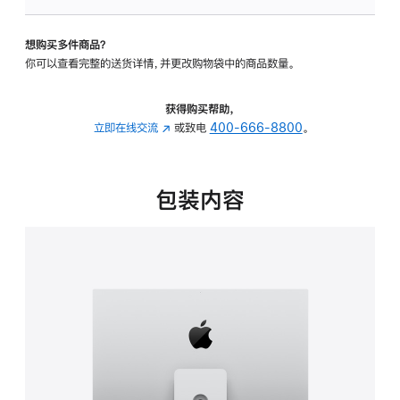
板
-
想购买多件商品？
可
你可以查看完整的送货详情，并更改购物袋中的商品数量。
调
倾
斜
获得购买帮助，
度
立即在线交流
(在
或致电
400-666-8800
。
及
新
高
窗
度
口
包装内容
的
中
支
打
架
开)
的
分
期
付
款
选
项)