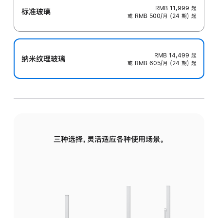
RMB 11,999
起
标准玻璃
或 RMB 500/月 (24 期) 起
RMB 14,499
起
纳米纹理玻璃
或 RMB 605/月 (24 期) 起
三种选择，灵活适应各种使用场景。
标