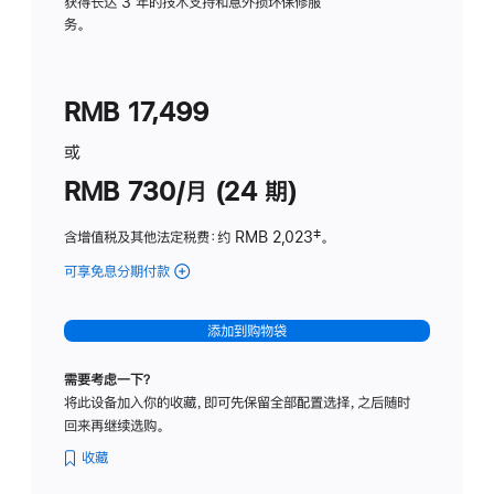
务
获得长达 3 年的技术支持和意外损坏保修服
务。
计
划
(适
RMB 17,499
用
于
或
Studio
RMB 730/月 (24 期)
Display
含增值税及其他法定税费
：约 RMB 2,023
脚
‡。
注
可享免息分期付款
(Studio
Display
-
添加到购物袋
纳
米
需要考虑一下？
纹
将此设备加入你的收藏，即可先保留全部配置选择，之后随时
理
回来再继续选购。
玻
璃
收藏
面