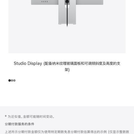
Studio Display (配备纳米纹理玻璃面板和可调倾斜度及高度的支
架)
网
脚
‡ 为近似值。金额可能随时间变动。
注
页
分期付款服务的条件
页
上述所示分期付款金额仅为使用特定期数免息分期付款估算得出的示例 (仅显示整数数