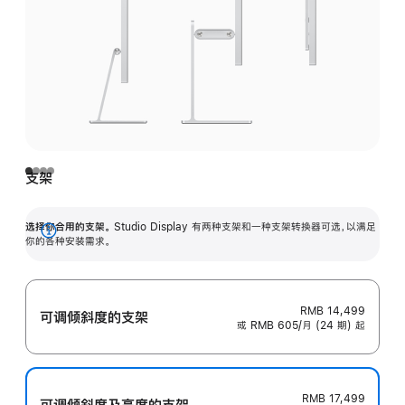
支架
选择你合用的支架。
Studio Display 有两种支架和一种支架转换器可选，以满足
展
你的各种安装需求。
开
RMB 14,499
可调倾斜度的支架
或 RMB 605/月 (24 期) 起
RMB 17,499
可调倾斜度及高‍度的支‍架