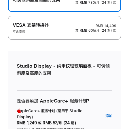
或 RMB 730/月 (24 期) 起
VESA 支架转换器
RMB 14,499
或 RMB 605/月 (24 期) 起
不含支架
Studio Display - 纳米纹理玻璃面板 - 可调倾
斜度及高度的支架
是否要添加 AppleCare+ 服务计划？
AppleCare+ 服务计划 (适用于 Studio
AppleC
添加
Display)
服
RMB 1,249
或
RMB 53/月 (24 期)