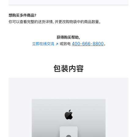
板
-
想购买多件商品？
可
你可以查看完整的送货详情，并更改购物袋中的商品数量。
调
倾
斜
获得购买帮助，
度
立即在线交流
(在
或致电
400-666-8800
。
及
新
高
窗
度
口
包装内容
的
中
支
打
架
开)
的
分
期
付
款
选
项)