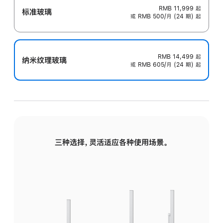
RMB 11,999
起
标准玻璃
或 RMB 500/月 (24 期) 起
RMB 14,499
起
纳米纹理玻璃
或 RMB 605/月 (24 期) 起
三种选择，灵活适应各种使用场景。
标