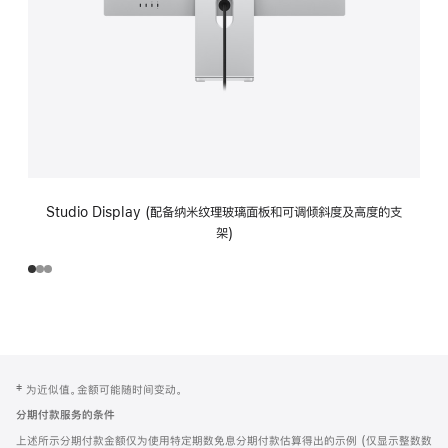
Studio Display (配备纳米纹理玻璃面板和可调倾斜度及高度的支
架)
网
脚
‡ 为近似值。金额可能随时间变动。
注
页
分期付款服务的条件
页
上述所示分期付款金额仅为使用特定期数免息分期付款估算得出的示例 (仅显示整数数