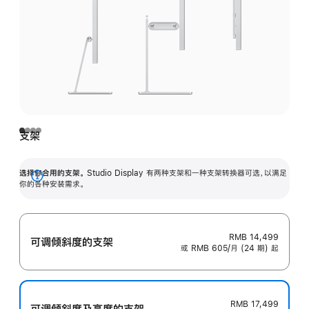
支架
选择你合用的支架。
Studio Display 有两种支架和一种支架转换器可选，以满足
展
你的各种安装需求。
开
RMB 14,499
可调倾斜度的支架
或 RMB 605/月 (24 期) 起
RMB 17,499
可调倾斜度及高‍度的支‍架