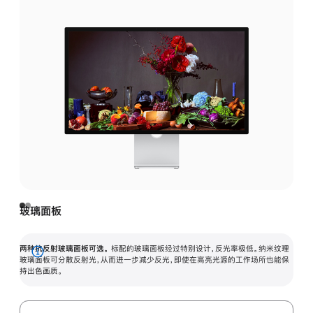
玻璃面板
两种抗反射玻璃面板可选。
标配的玻璃面板经过特别设计，反光率极低。纳米纹理
展
玻璃面板可分散反射光，从而进一步减少反光，即使在高亮光源的工作场所也能保
持出色画质。
开