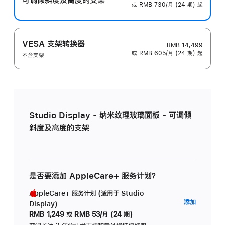
或 RMB 730/月 (24 期) 起
VESA 支架转换器
RMB 14,499
或 RMB 605/月 (24 期) 起
不含支架
Studio Display - 纳米纹理玻璃面板 - 可调倾
斜度及高度的支架
是否要添加 AppleCare+ 服务计划？
AppleCare+ 服务计划 (适用于 Studio
AppleC
添加
Display)
服
RMB 1,249
或
RMB 53/月 (24 期)