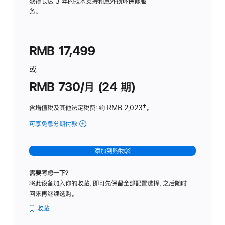
务
获得长达 3 年的技术支持和意外损坏保修服
务。
计
划
(适
RMB 17,499
用
于
或
Studio
RMB 730/月 (24 期)
Display
含增值税及其他法定税费
：约 RMB 2,023
脚
‡。
注
可享免息分期付款
(Studio
Display
-
添加到购物袋
纳
米
需要考虑一下？
纹
将此设备加入你的收藏，即可先保留全部配置选择，之后随时
理
回来再继续选购。
玻
璃
收藏
面