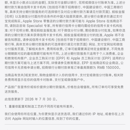
脚
额，未显示小数点以后的金额)，实际支付金额以银行、花呗或微信分付账单为准。上述分
期付款方案由信用卡发卡机构 (包括但不限于招商银行、中国建设银行、中国工商银行
等，具体支持分期付款服务的可选择银行及对应分期付款方案请见付款页面)、蚂蚁金服
(花呗) 以及微信分付面向符合条件的中国大陆居民提供。部分银行会要求你通过支付
宝完成购买。Apple Store 零售店的分期付款方案可能与 Apple Store 在线商店不
同，请到店咨询 Specialist 专家。所有银行信用卡分期均需经你的信用卡发卡机构批
准；对于花呗分期，需经蚂蚁金服批准；对于微信分付分期，需经微信分付批准。如果你选
择的分期付款方案未获得信用卡发卡机构、蚂蚁金服或微信分付的批准，Apple 将不会
被告知原因。请参阅信用卡发卡机构 (包括但不限于招商银行、中国建设银行、中国工商
银行等，具体支持分期付款服务的可选择银行请见付款页面) 网站、支付宝网站和微信
分付服务页面，了解相关条件、费用和收费。订单可能需要满足特定金额要求，不同免息
分期期数对应的最低限额可能有所不同。上述分期付款服务只适用于个人消费者。企业
和教育机构客户、企业员工购买计划 (EPP) 和 Apple 员工购买计划 (EPP) 适用的分
期付款方案可能与上述方案不同，详情请参见教育商店、EPP 在线商店和企业商店。公
司信用卡无资格申请分期。招商银行分期付款单笔订单最高限额为 RMB 150000。
当商品有货并/或发货时，购物金额将计入你的信用卡、支付宝或微信分付账单。相关财
务费用将显示在你的信用卡对账单、支付宝或微信账户中。
产品按广告宣传价或标价提供分期付款服务。价格包含增值税。所有订单均可享受免费
送货服务。
此信息更新于 2026 年 7 月 30 日。
1. 重量依配置和制造工艺的不同而可能有所差异。
我们会使用你所在位置，为你更快显示送货选项。我们通过你的 IP 地址，或者你在上次
访问 Apple 网站时输入的位置信息，找到了你的位置。