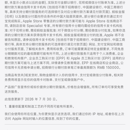
脚
额，未显示小数点以后的金额)，实际支付金额以银行、花呗或微信分付账单为准。上述分
期付款方案由信用卡发卡机构 (包括但不限于招商银行、中国建设银行、中国工商银行
等，具体支持分期付款服务的可选择银行及对应分期付款方案请见付款页面)、蚂蚁金服
(花呗) 以及微信分付面向符合条件的中国大陆居民提供。部分银行会要求你通过支付
宝完成购买。Apple Store 零售店的分期付款方案可能与 Apple Store 在线商店不
同，请到店咨询 Specialist 专家。所有银行信用卡分期均需经你的信用卡发卡机构批
准；对于花呗分期，需经蚂蚁金服批准；对于微信分付分期，需经微信分付批准。如果你选
择的分期付款方案未获得信用卡发卡机构、蚂蚁金服或微信分付的批准，Apple 将不会
被告知原因。请参阅信用卡发卡机构 (包括但不限于招商银行、中国建设银行、中国工商
银行等，具体支持分期付款服务的可选择银行请见付款页面) 网站、支付宝网站和微信
分付服务页面，了解相关条件、费用和收费。订单可能需要满足特定金额要求，不同免息
分期期数对应的最低限额可能有所不同。上述分期付款服务只适用于个人消费者。企业
和教育机构客户、企业员工购买计划 (EPP) 和 Apple 员工购买计划 (EPP) 适用的分
期付款方案可能与上述方案不同，详情请参见教育商店、EPP 在线商店和企业商店。公
司信用卡无资格申请分期。招商银行分期付款单笔订单最高限额为 RMB 150000。
当商品有货并/或发货时，购物金额将计入你的信用卡、支付宝或微信分付账单。相关财
务费用将显示在你的信用卡对账单、支付宝或微信账户中。
产品按广告宣传价或标价提供分期付款服务。价格包含增值税。所有订单均可享受免费
送货服务。
此信息更新于 2026 年 7 月 30 日。
1. 重量依配置和制造工艺的不同而可能有所差异。
我们会使用你所在位置，为你更快显示送货选项。我们通过你的 IP 地址，或者你在上次
访问 Apple 网站时输入的位置信息，找到了你的位置。