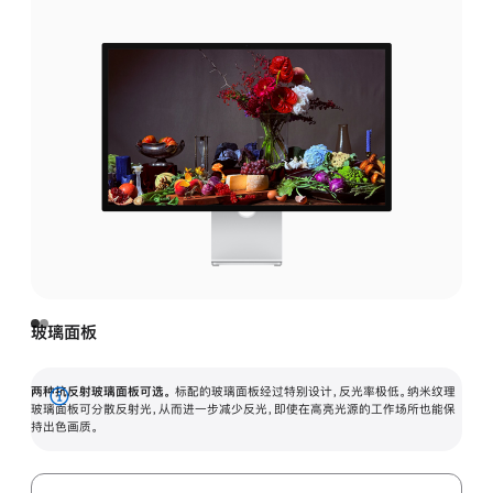
玻璃面板
两种抗反射玻璃面板可选。
标配的玻璃面板经过特别设计，反光率极低。纳米纹理
展
玻璃面板可分散反射光，从而进一步减少反光，即使在高亮光源的工作场所也能保
持出色画质。
开