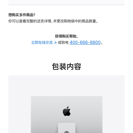
板
-
想购买多件商品？
可
你可以查看完整的送货详情，并更改购物袋中的商品数量。
调
倾
斜
获得购买帮助，
度
立即在线交流
(在
或致电
400-666-8800
。
及
新
高
窗
度
口
包装内容
的
中
支
打
架
开)
的
分
期
付
款
选
项)