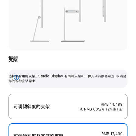
支架
选择你合用的支架。
Studio Display 有两种支架和一种支架转换器可选，以满足
展
你的各种安装需求。
开
RMB 14,499
可调倾斜度的支架
或 RMB 605/月 (24 期) 起
RMB 17,499
可调倾斜度及高‍度的支‍架