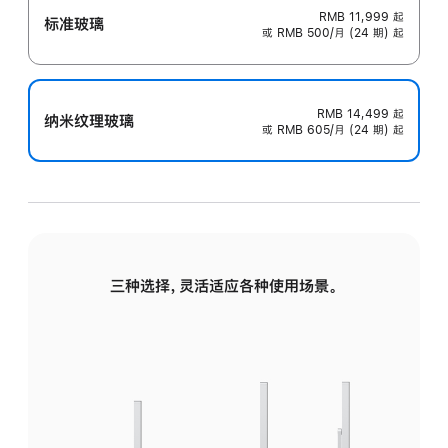
RMB 11,999
起
标准玻璃
或 RMB 500/月 (24 期) 起
RMB 14,499
起
纳米纹理玻璃
或 RMB 605/月 (24 期) 起
三种选择，灵活适应各种使用场景。
标