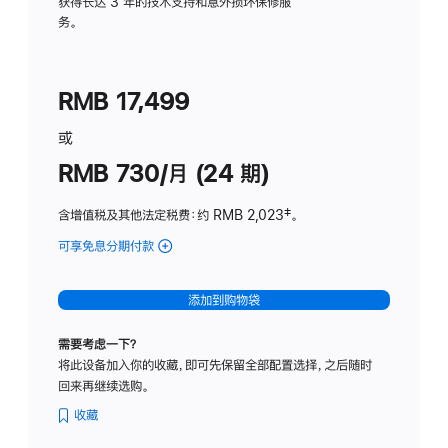
务
获得长达 3 年的技术支持和意外损坏保修服
务。
计
划
(适
RMB 17,499
用
于
或
Studio
RMB 730/月 (24 期)
Display
含增值税及其他法定税费
：约 RMB 2,023
脚
‡。
注
可享免息分期付款
(Studio
Display
-
添加到购物袋
纳
米
需要考虑一下？
纹
将此设备加入你的收藏，即可先保留全部配置选择，之后随时
理
回来再继续选购。
玻
璃
收藏
面