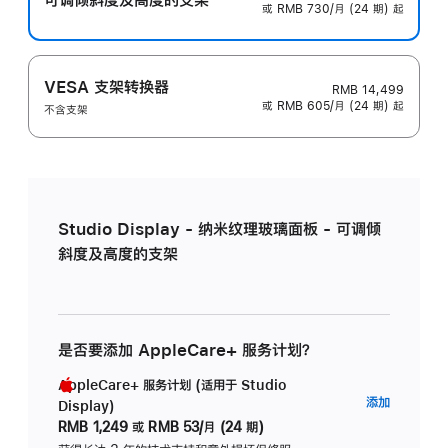
或 RMB 730/月 (24 期) 起
VESA 支架转换器
RMB 14,499
或 RMB 605/月 (24 期) 起
不含支架
Studio Display - 纳米纹理玻璃面板 - 可调倾
斜度及高度的支架
是否要添加 AppleCare+ 服务计划？
AppleCare+ 服务计划 (适用于 Studio
AppleC
添加
Display)
服
RMB 1,249
或
RMB 53/月 (24 期)