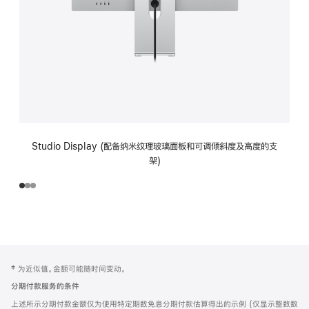
Studio Display (配备纳米纹理玻璃面板和可调倾斜度及高度的支
架)
网
脚
‡ 为近似值。金额可能随时间变动。
注
页
分期付款服务的条件
页
上述所示分期付款金额仅为使用特定期数免息分期付款估算得出的示例 (仅显示整数数