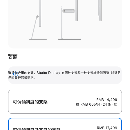
支架
选择你合用的支架。
Studio Display 有两种支架和一种支架转换器可选，以满足
展
你的各种安装需求。
开
RMB 14,499
可调倾斜度的支架
或 RMB 605/月 (24 期) 起
RMB 17,499
可调倾斜度及高‍度的支‍架