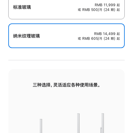
RMB 11,999
起
标准玻璃
或 RMB 500/月 (24 期) 起
RMB 14,499
起
纳米纹理玻璃
或 RMB 605/月 (24 期) 起
三种选择，灵活适应各种使用场景。
标