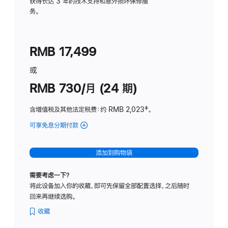
务
获得长达 3 年的技术支持和意外损坏保修服
务。
计
划
(适
RMB 17,499
用
于
或
Studio
RMB 730/月 (24 期)
Display
含增值税及其他法定税费
：约 RMB 2,023
脚
‡。
注
可享免息分期付款
(Studio
Display
-
添加到购物袋
纳
米
需要考虑一下？
纹
将此设备加入你的收藏，即可先保留全部配置选择，之后随时
理
回来再继续选购。
玻
璃
收藏
面