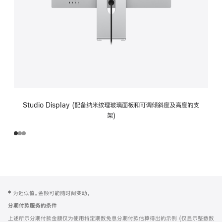
Studio Display (配备纳米纹理玻璃面板和可调倾斜度及高度的支
架)
网
脚
‡ 为近似值。金额可能随时间变动。
注
页
分期付款服务的条件
页
上述所示分期付款金额仅为使用特定期数免息分期付款估算得出的示例 (仅显示整数数