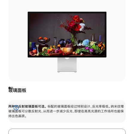
玻璃面板
两种抗反射玻璃面板可选。
标配的玻璃面板经过特别设计，反光率极低。纳米纹理
展
玻璃面板可分散反射光，从而进一步减少反光，即使在高亮光源的工作场所也能保
持出色画质。
开