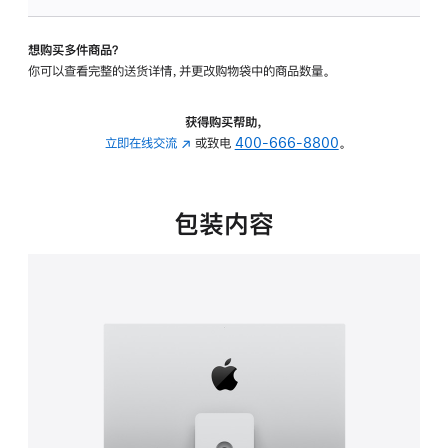
板
-
想购买多件商品？
可
你可以查看完整的送货详情，并更改购物袋中的商品数量。
调
倾
斜
获得购买帮助，
度
立即在线交流
(在
或致电
400-666-8800
。
及
新
高
窗
度
口
包装内容
的
中
支
打
架
开)
的
分
期
付
款
选
项)