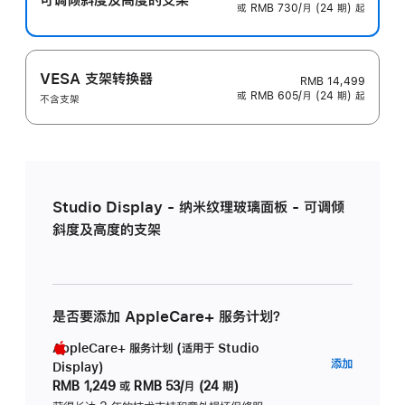
或 RMB 730/月 (24 期) 起
VESA 支架转换器
RMB 14,499
或 RMB 605/月 (24 期) 起
不含支架
Studio Display - 纳米纹理玻璃面板 - 可调倾
斜度及高度的支架
是否要添加 AppleCare+ 服务计划？
AppleCare+ 服务计划 (适用于 Studio
AppleC
添加
Display)
服
RMB 1,249
或
RMB 53/月 (24 期)