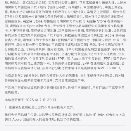
脚
额，未显示小数点以后的金额)，实际支付金额以银行、花呗或微信分付账单为准。上述分
期付款方案由信用卡发卡机构 (包括但不限于招商银行、中国建设银行、中国工商银行
等，具体支持分期付款服务的可选择银行及对应分期付款方案请见付款页面)、蚂蚁金服
(花呗) 以及微信分付面向符合条件的中国大陆居民提供。部分银行会要求你通过支付
宝完成购买。Apple Store 零售店的分期付款方案可能与 Apple Store 在线商店不
同，请到店咨询 Specialist 专家。所有银行信用卡分期均需经你的信用卡发卡机构批
准；对于花呗分期，需经蚂蚁金服批准；对于微信分付分期，需经微信分付批准。如果你选
择的分期付款方案未获得信用卡发卡机构、蚂蚁金服或微信分付的批准，Apple 将不会
被告知原因。请参阅信用卡发卡机构 (包括但不限于招商银行、中国建设银行、中国工商
银行等，具体支持分期付款服务的可选择银行请见付款页面) 网站、支付宝网站和微信
分付服务页面，了解相关条件、费用和收费。订单可能需要满足特定金额要求，不同免息
分期期数对应的最低限额可能有所不同。上述分期付款服务只适用于个人消费者。企业
和教育机构客户、企业员工购买计划 (EPP) 和 Apple 员工购买计划 (EPP) 适用的分
期付款方案可能与上述方案不同，详情请参见教育商店、EPP 在线商店和企业商店。公
司信用卡无资格申请分期。招商银行分期付款单笔订单最高限额为 RMB 150000。
当商品有货并/或发货时，购物金额将计入你的信用卡、支付宝或微信分付账单。相关财
务费用将显示在你的信用卡对账单、支付宝或微信账户中。
产品按广告宣传价或标价提供分期付款服务。价格包含增值税。所有订单均可享受免费
送货服务。
此信息更新于 2026 年 7 月 30 日。
1. 重量依配置和制造工艺的不同而可能有所差异。
我们会使用你所在位置，为你更快显示送货选项。我们通过你的 IP 地址，或者你在上次
访问 Apple 网站时输入的位置信息，找到了你的位置。