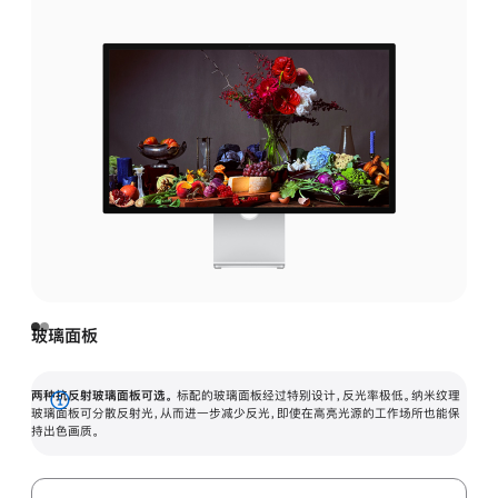
玻璃面板
两种抗反射玻璃面板可选。
标配的玻璃面板经过特别设计，反光率极低。纳米纹理
展
玻璃面板可分散反射光，从而进一步减少反光，即使在高亮光源的工作场所也能保
持出色画质。
开