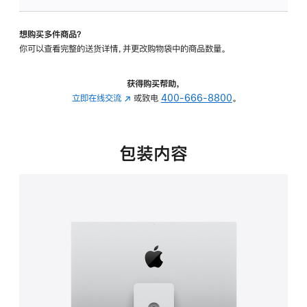
板
-
想购买多件商品？
可
你可以查看完整的送货详情，并更改购物袋中的商品数量。
调
倾
斜
获得购买帮助，
度
立即在线交流
(在
或致电
400-666-8800
。
及
新
高
窗
度
口
包装内容
的
中
支
打
架
开)
的
分
期
付
款
选
项)