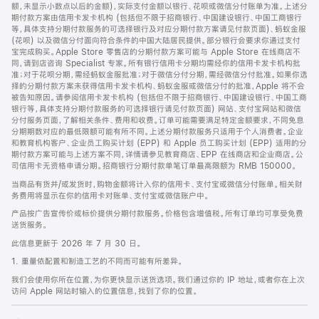
脚
额，未显示小数点以后的金额)，实际支付金额以银行、花呗或微信分付账单为准。上述分
期付款方案由信用卡发卡机构 (包括但不限于招商银行、中国建设银行、中国工商银行
等，具体支持分期付款服务的可选择银行及对应分期付款方案请见付款页面)、蚂蚁金服
(花呗) 以及微信分付面向符合条件的中国大陆居民提供。部分银行会要求你通过支付
宝完成购买。Apple Store 零售店的分期付款方案可能与 Apple Store 在线商店不
同，请到店咨询 Specialist 专家。所有银行信用卡分期均需经你的信用卡发卡机构批
准；对于花呗分期，需经蚂蚁金服批准；对于微信分付分期，需经微信分付批准。如果你选
择的分期付款方案未获得信用卡发卡机构、蚂蚁金服或微信分付的批准，Apple 将不会
被告知原因。请参阅信用卡发卡机构 (包括但不限于招商银行、中国建设银行、中国工商
银行等，具体支持分期付款服务的可选择银行请见付款页面) 网站、支付宝网站和微信
分付服务页面，了解相关条件、费用和收费。订单可能需要满足特定金额要求，不同免息
分期期数对应的最低限额可能有所不同。上述分期付款服务只适用于个人消费者。企业
和教育机构客户、企业员工购买计划 (EPP) 和 Apple 员工购买计划 (EPP) 适用的分
期付款方案可能与上述方案不同，详情请参见教育商店、EPP 在线商店和企业商店。公
司信用卡无资格申请分期。招商银行分期付款单笔订单最高限额为 RMB 150000。
当商品有货并/或发货时，购物金额将计入你的信用卡、支付宝或微信分付账单。相关财
务费用将显示在你的信用卡对账单、支付宝或微信账户中。
产品按广告宣传价或标价提供分期付款服务。价格包含增值税。所有订单均可享受免费
送货服务。
此信息更新于 2026 年 7 月 30 日。
1. 重量依配置和制造工艺的不同而可能有所差异。
我们会使用你所在位置，为你更快显示送货选项。我们通过你的 IP 地址，或者你在上次
访问 Apple 网站时输入的位置信息，找到了你的位置。