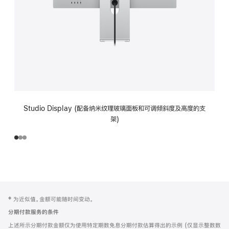
Studio Display (配备纳米纹理玻璃面板和可调倾斜度及高度的支
架)
网
脚
‡ 为近似值。金额可能随时间变动。
注
页
分期付款服务的条件
页
上述所示分期付款金额仅为使用特定期数免息分期付款估算得出的示例 (仅显示整数数