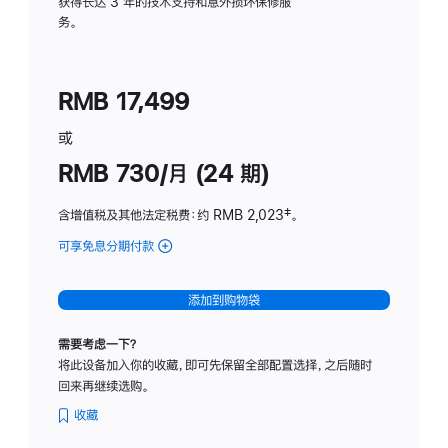
务
获得长达 3 年的技术支持和意外损坏保修服
务。
计
划
(适
RMB 17,499
用
于
或
Studio
RMB 730/月 (24 期)
Display
含增值税及其他法定税费
：约 RMB 2,023
脚
‡。
注
可享免息分期付款
(Studio
Display
-
添加到购物袋
纳
米
需要考虑一下？
纹
将此设备加入你的收藏，即可先保留全部配置选择，之后随时
理
回来再继续选购。
玻
璃
收藏
面