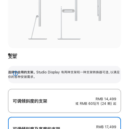
支架
选择你合用的支架。
Studio Display 有两种支架和一种支架转换器可选，以满足
展
你的各种安装需求。
开
RMB 14,499
可调倾斜度的支架
或 RMB 605/月 (24 期) 起
RMB 17,499
可调倾斜度及高‍度的支‍架