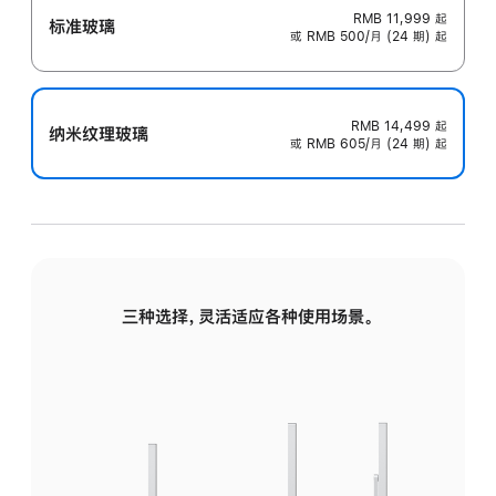
RMB 11,999
起
标准玻璃
或 RMB 500/月 (24 期) 起
RMB 14,499
起
纳米纹理玻璃
或 RMB 605/月 (24 期) 起
三种选择，灵活适应各种使用场景。
标