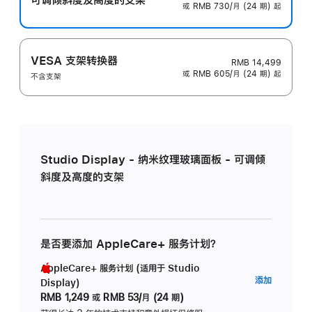
或 RMB 730/月 (24 期) 起
VESA 支架转换器
RMB 14,499
或 RMB 605/月 (24 期) 起
不含支架
Studio Display - 纳米纹理玻璃面板 - 可调倾
斜度及高度的支架
是否要添加 AppleCare+ 服务计划？
AppleCare+ 服务计划 (适用于 Studio
AppleC
添加
Display)
服
RMB 1,249
或
RMB 53/月 (24 期)