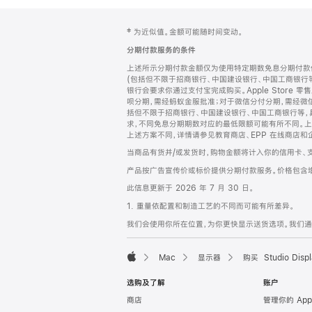
网
脚
‡ 为近似值。金额可能随时间变动。
注
页
分期付款服务的条件
页
上述所示分期付款金额仅为使用特定期数免息分期付款估
脚
(包括但不限于招商银行、中国建设银行、中国工商银行
银行会要求你通过支付宝完成购买。Apple Store 零
呗分期，需经蚂蚁金服批准；对于微信分付分期，需经微信
括但不限于招商银行、中国建设银行、中国工商银行等，
求，不同免息分期期数对应的最低限额可能有所不同。上述分
上述方案不同，详情请参见教育商店、EPP 在线商店和
当商品有货并/或发货时，购物金额将计入你的信用卡、
产品按广告宣传价或标价提供分期付款服务。价格包含
此信息更新于 2026 年 7 月 30 日。
1. 重量依配置和制造工艺的不同而可能有所差异。
我们会使用你所在位置，为你更快显示送货选项。我们通过你
Mac
显示器
购买 Studio Displ
Apple
选购及了解
账户
商店
管理你的 App