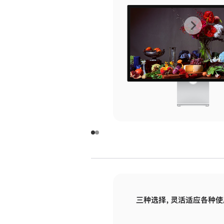
上
下
一
一
张
张
图
图
库
库
图
图
片
片
-
-
玻
玻
璃
璃
三种选择，灵活适应各种使
面
面
板
板