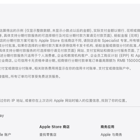
算得出的示例 (仅显示整数数额，未显示小数点以后的金额)，实际支付金额以银行、花呗或
等，具体支持分期付款服务的可选择银行及对应分期付款方案请见付款页面)、蚂蚁金服 (花呗
售店的分期付款方案可能与 Apple Store 在线商店不同，请到店咨询 Specialist 专
分付批准。如果你选择的分期付款方案未获得信用卡发卡机构、蚂蚁金服或微信分付的批准，Ap
具体支持分期付款服务的可选择银行请见付款页面) 网站、支付宝网站和微信分付服务页面，
期付款服务只适用于个人消费者。企业和教育机构客户、企业员工购买计划 (EPP) 和 Appl
企业商店。公司信用卡无资格申请分期。招商银行分期付款单笔订单最高限额为 RMB 150000
支付宝或微信分付账单。相关财务费用将显示在你的信用卡对账单、支付宝或微信账户中。
增值税。所有订单均可享受免费送货服务。
的 IP 地址，或者你在上次访问 Apple 网站时输入的位置信息，找到了你的位置。
ay
Apple Store 商店
商务应用
le 账户
查找零售店
Apple 与商务