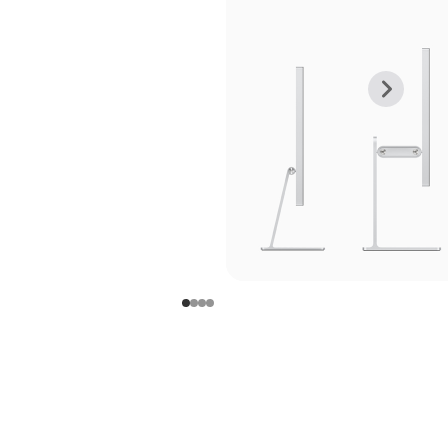
上
下
一
一
张
张
图
图
库
库
图
图
片
片
-
-
支
支
架
架