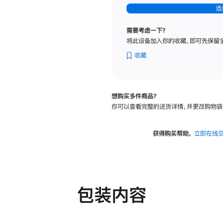
-
添
纳
米
需要考虑一下？
纹
将此设备加入你的收藏，即可先保留
理
玻
收藏
璃
面
板
想购买多件商品？
-
你可以查看完整的送货详情，并更改购物袋
可
调
倾
获得购买帮助，
立即在线
斜
度
及
高
度
包装内容
的
支
架
的