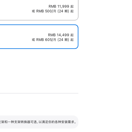
RMB 11,999
起
或 RMB 500/月 (24 期) 起
RMB 14,499
起
或 RMB 605/月 (24 期) 起
配可调倾斜度及高度的支架，额外增加 105
VESA 支架转换器
 有两种支架和一种支架转换器可选，以满足你的各种安装需求。
毫米的高度调节范围。
容的支架 (未随附)