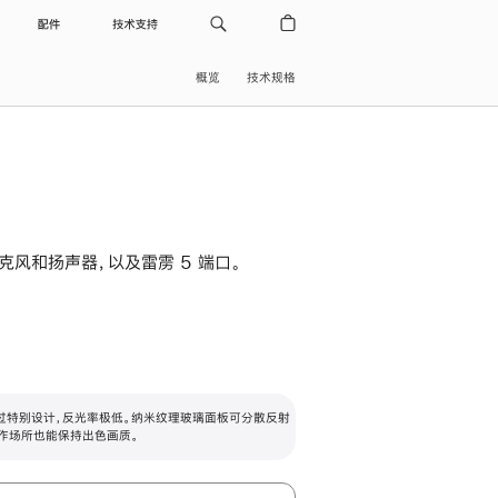
配件
技术支持
概览
技术规格
级麦克风和扬声器，以及雷雳 5 端口。
过特别设计，反光率极低。纳米纹理玻璃面板可分散反射
作场所也能保持出色画质。