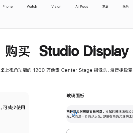
iPhone
Watch
Vision
AirPods
家居
娱乐
购买 Studio Display
桌上视角功能的 1200 万像素 Center Stage 摄像头、录音棚
玻璃面板
，可减少使用
纳米纹理玻璃面板可进一步减少反光，即使在
两种抗反射玻璃面板可选。
标配的玻璃面板经
。
有高亮光源的场所使用，也能保持出色画质。
展
光，从而进一步减少反光，即使在高亮光源的工
开