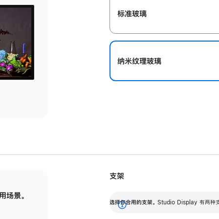
标准玻璃
纳米纹理玻璃
支架
用场景。
标配可调倾斜度的支架，提供 30 度的倾斜度
选
选择你合用的支架。
Studio Display
调节范围。
展