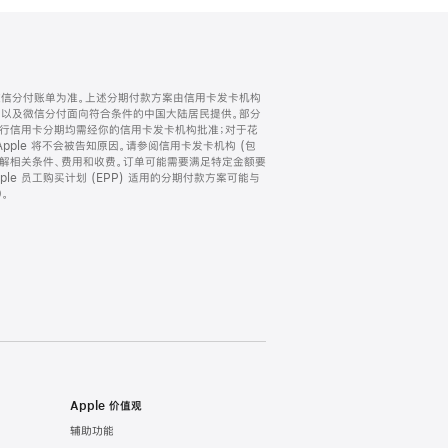
微信分付账单为准。上述分期付款方案由信用卡发卡机构
) 以及微信分付面向符合条件的中国大陆居民提供。部分
家。所有银行信用卡分期均需经你的信用卡发卡机构批准；对于花
ple 将不会被告知原因。请参阅信用卡发卡机构 (包
了解相关条件、费用和收费。订单可能需要满足特定金额要
e 员工购买计划 (EPP) 适用的分期付款方案可能与
。
Apple 价值观
辅助功能