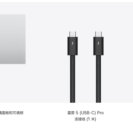
分
期
付
款
选
项)
理玻璃面板和可调倾
雷雳 5 (USB-C) Pro
连接线 (1 米)