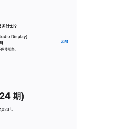
 服务计划？
dio Display)
AppleCare+
添加
期)
服
坏保修服务。
务
计
划
(适
用
于
24 期)
Studio
Display)
2,023
脚
‡。
注