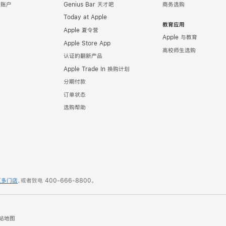
e 账户
Genius Bar 天才吧
商务选购
Today at Apple
教育应用
Apple 夏令营
Apple 与教育
Apple Store App
高校师生选购
认证的翻新产品
Apple Trade In 换购计划
分期付款
订单状态
选购帮助
更多门店
，或者致电
400-666-8800
。
站地图