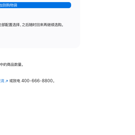
加到购物袋
全部配置选择，之后随时回来再继续选购。
中的商品数量。
交流
(在
或致电
400-666-8800。
新
窗
口
中
打
开)