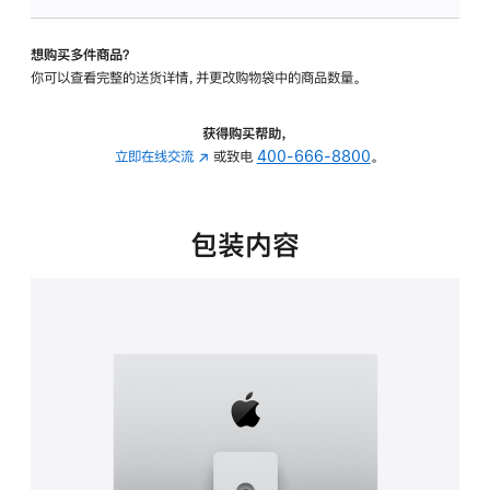
板
-
想购买多件商品？
可
你可以查看完整的送货详情，并更改购物袋中的商品数量。
调
倾
斜
获得购买帮助，
度
立即在线交流
(在
或致电
400-666-8800
。
及
新
高
窗
度
口
包装内容
的
中
支
打
架
开)
的
分
期
付
款
选
项)