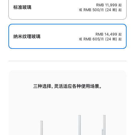
RMB 11,999
起
标准玻璃
或 RMB 500/月 (24 期) 起
RMB 14,499
起
纳米纹理玻璃
或 RMB 605/月 (24 期) 起
三种选择，灵活适应各种使用场景。
标