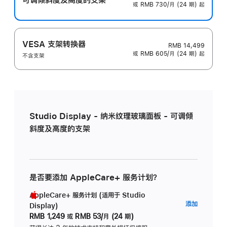
或 RMB 730/月 (24 期) 起
VESA 支架转换器
RMB 14,499
或 RMB 605/月 (24 期) 起
不含支架
Studio Display - 纳米纹理玻璃面板 - 可调倾
斜度及高度的支架
是否要添加 AppleCare+ 服务计划？
AppleCare+ 服务计划 (适用于 Studio
AppleC
添加
Display)
服
RMB 1,249
或
RMB 53/月 (24 期)