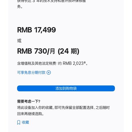
务
获得长达 3 年的技术支持和意外损坏保修服
务。
计
划
(适
RMB 17,499
用
于
或
Studio
RMB 730/月 (24 期)
Display
含增值税及其他法定税费
：约 RMB 2,023
脚
‡。
注
可享免息分期付款
(Studio
Display
-
添加到购物袋
纳
米
需要考虑一下？
纹
将此设备加入你的收藏，即可先保留全部配置选择，之后随时
理
回来再继续选购。
玻
璃
收藏
面