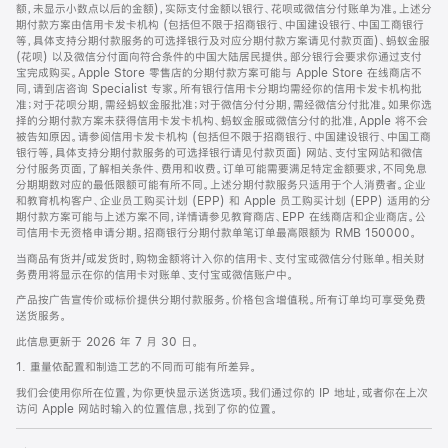
脚
额，未显示小数点以后的金额)，实际支付金额以银行、花呗或微信分付账单为准。上述分
期付款方案由信用卡发卡机构 (包括但不限于招商银行、中国建设银行、中国工商银行
等，具体支持分期付款服务的可选择银行及对应分期付款方案请见付款页面)、蚂蚁金服
(花呗) 以及微信分付面向符合条件的中国大陆居民提供。部分银行会要求你通过支付
宝完成购买。Apple Store 零售店的分期付款方案可能与 Apple Store 在线商店不
同，请到店咨询 Specialist 专家。所有银行信用卡分期均需经你的信用卡发卡机构批
准；对于花呗分期，需经蚂蚁金服批准；对于微信分付分期，需经微信分付批准。如果你选
择的分期付款方案未获得信用卡发卡机构、蚂蚁金服或微信分付的批准，Apple 将不会
被告知原因。请参阅信用卡发卡机构 (包括但不限于招商银行、中国建设银行、中国工商
银行等，具体支持分期付款服务的可选择银行请见付款页面) 网站、支付宝网站和微信
分付服务页面，了解相关条件、费用和收费。订单可能需要满足特定金额要求，不同免息
分期期数对应的最低限额可能有所不同。上述分期付款服务只适用于个人消费者。企业
和教育机构客户、企业员工购买计划 (EPP) 和 Apple 员工购买计划 (EPP) 适用的分
期付款方案可能与上述方案不同，详情请参见教育商店、EPP 在线商店和企业商店。公
司信用卡无资格申请分期。招商银行分期付款单笔订单最高限额为 RMB 150000。
当商品有货并/或发货时，购物金额将计入你的信用卡、支付宝或微信分付账单。相关财
务费用将显示在你的信用卡对账单、支付宝或微信账户中。
产品按广告宣传价或标价提供分期付款服务。价格包含增值税。所有订单均可享受免费
送货服务。
此信息更新于 2026 年 7 月 30 日。
1. 重量依配置和制造工艺的不同而可能有所差异。
我们会使用你所在位置，为你更快显示送货选项。我们通过你的 IP 地址，或者你在上次
访问 Apple 网站时输入的位置信息，找到了你的位置。