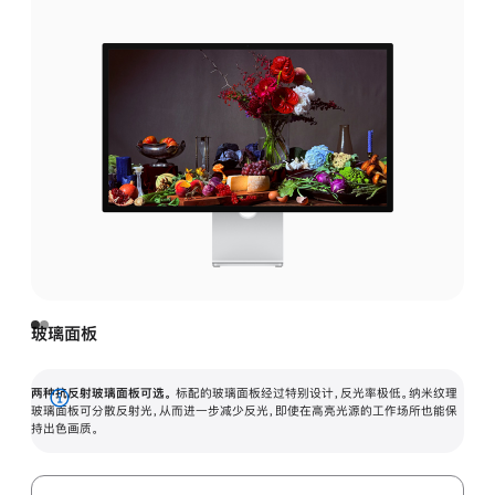
玻璃面板
两种抗反射玻璃面板可选。
标配的玻璃面板经过特别设计，反光率极低。纳米纹理
展
玻璃面板可分散反射光，从而进一步减少反光，即使在高亮光源的工作场所也能保
持出色画质。
开