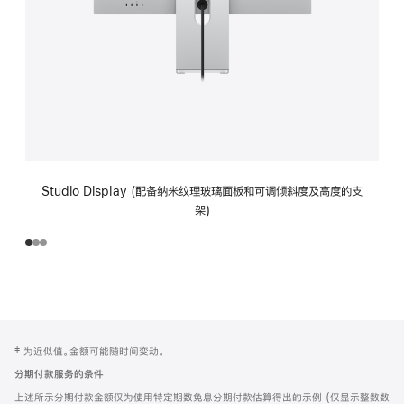
Studio Display (配备纳米纹理玻璃面板和可调倾斜度及高度的支
架)
网
脚
‡ 为近似值。金额可能随时间变动。
注
页
分期付款服务的条件
页
上述所示分期付款金额仅为使用特定期数免息分期付款估算得出的示例 (仅显示整数数