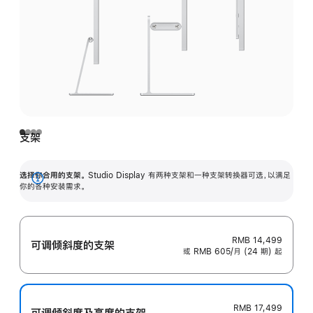
支架
选择你合用的支架。
Studio Display 有两种支架和一种支架转换器可选，以满足
展
你的各种安装需求。
开
RMB 14,499
可调倾斜度的支架
或 RMB 605/月 (24 期) 起
RMB 17,499
可调倾斜度及高‍度的支‍架