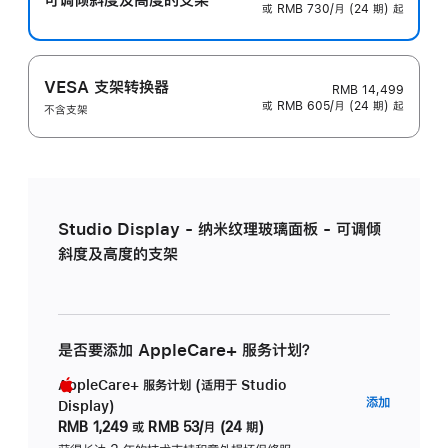
或 RMB 730/月 (24 期) 起
VESA 支架转换器
RMB 14,499
或 RMB 605/月 (24 期) 起
不含支架
Studio Display - 纳米纹理玻璃面板 - 可调倾
斜度及高度的支架
是否要添加 AppleCare+ 服务计划？
AppleCare+ 服务计划 (适用于 Studio
AppleC
添加
Display)
服
RMB 1,249
或
RMB 53/月 (24 期)