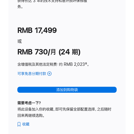
务
获得长达 3 年的技术支持和意外损坏保修服
务。
计
划
(适
RMB 17,499
用
于
或
Studio
RMB 730/月 (24 期)
Display
含增值税及其他法定税费
：约 RMB 2,023
脚
‡。
注
可享免息分期付款
(Studio
Display
-
添加到购物袋
纳
米
需要考虑一下？
纹
将此设备加入你的收藏，即可先保留全部配置选择，之后随时
理
回来再继续选购。
玻
璃
收藏
面