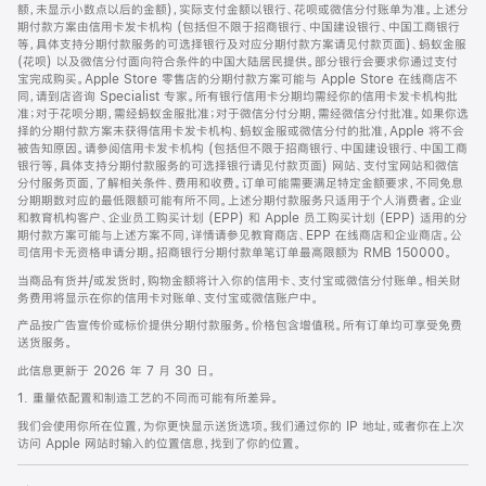
脚
额，未显示小数点以后的金额)，实际支付金额以银行、花呗或微信分付账单为准。上述分
期付款方案由信用卡发卡机构 (包括但不限于招商银行、中国建设银行、中国工商银行
等，具体支持分期付款服务的可选择银行及对应分期付款方案请见付款页面)、蚂蚁金服
(花呗) 以及微信分付面向符合条件的中国大陆居民提供。部分银行会要求你通过支付
宝完成购买。Apple Store 零售店的分期付款方案可能与 Apple Store 在线商店不
同，请到店咨询 Specialist 专家。所有银行信用卡分期均需经你的信用卡发卡机构批
准；对于花呗分期，需经蚂蚁金服批准；对于微信分付分期，需经微信分付批准。如果你选
择的分期付款方案未获得信用卡发卡机构、蚂蚁金服或微信分付的批准，Apple 将不会
被告知原因。请参阅信用卡发卡机构 (包括但不限于招商银行、中国建设银行、中国工商
银行等，具体支持分期付款服务的可选择银行请见付款页面) 网站、支付宝网站和微信
分付服务页面，了解相关条件、费用和收费。订单可能需要满足特定金额要求，不同免息
分期期数对应的最低限额可能有所不同。上述分期付款服务只适用于个人消费者。企业
和教育机构客户、企业员工购买计划 (EPP) 和 Apple 员工购买计划 (EPP) 适用的分
期付款方案可能与上述方案不同，详情请参见教育商店、EPP 在线商店和企业商店。公
司信用卡无资格申请分期。招商银行分期付款单笔订单最高限额为 RMB 150000。
当商品有货并/或发货时，购物金额将计入你的信用卡、支付宝或微信分付账单。相关财
务费用将显示在你的信用卡对账单、支付宝或微信账户中。
产品按广告宣传价或标价提供分期付款服务。价格包含增值税。所有订单均可享受免费
送货服务。
此信息更新于 2026 年 7 月 30 日。
1. 重量依配置和制造工艺的不同而可能有所差异。
我们会使用你所在位置，为你更快显示送货选项。我们通过你的 IP 地址，或者你在上次
访问 Apple 网站时输入的位置信息，找到了你的位置。