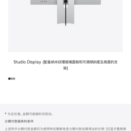
Studio Display (配备纳米纹理玻璃面板和可调倾斜度及高度的支
架)
网
脚
‡ 为近似值。金额可能随时间变动。
注
页
分期付款服务的条件
页
上述所示分期付款金额仅为使用特定期数免息分期付款估算得出的示例 (仅显示整数数