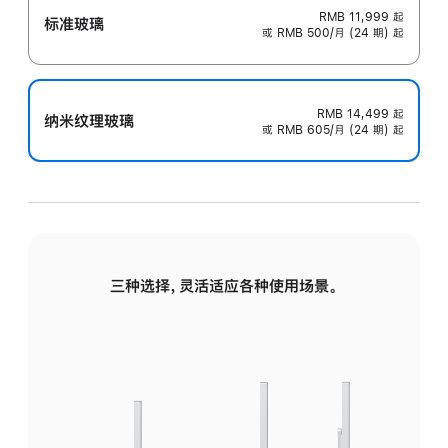
RMB 11,999
起
标准玻璃
或 RMB 500/月 (24 期) 起
RMB 14,499
起
纳米纹理玻璃
或 RMB 605/月 (24 期) 起
三种选择，灵活适应各种使用场景。
标