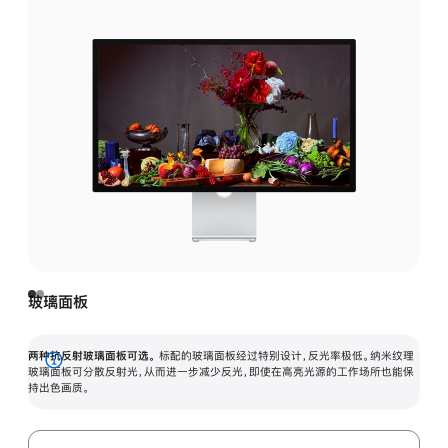
玻璃面板
两种抗反射玻璃面板可选。
标配的玻璃面板经过特别设计，反光率极低。纳米纹理
展
玻璃面板可分散反射光，从而进一步减少反光，即使在高亮光源的工作场所也能保
持出色画质。
开