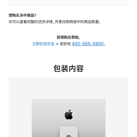
板
-
想购买多件商品？
可
你可以查看完整的送货详情，并更改购物袋中的商品数量。
调
倾
斜
获得购买帮助，
度
立即在线交流
(在
或致电
400-666-8800
。
及
新
高
窗
度
口
包装内容
的
中
支
打
架
开)
的
分
期
付
款
选
项)