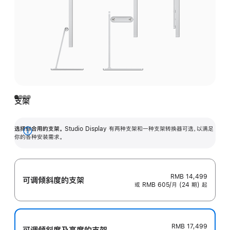
支架
选择你合用的支架。
Studio Display 有两种支架和一种支架转换器可选，以满足
展
你的各种安装需求。
开
RMB 14,499
可调倾斜度的支架
或 RMB 605/月 (24 期) 起
RMB 17,499
可调倾斜度及高‍度的支‍架