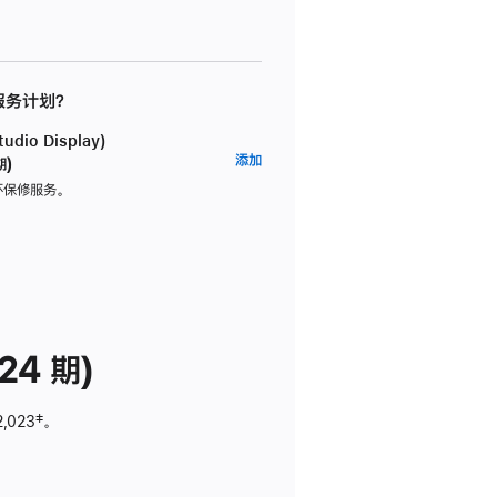
 服务计划？
dio Display)
AppleCare+
添加
期)
服
坏保修服务。
务
计
划
(适
用
于
24 期)
Studio
Display)
2,023
脚
‡。
注