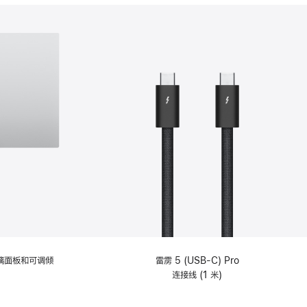
分
期
付
款
选
项)
理玻璃面板和可调倾
雷雳 5 (USB-C) Pro
连接线 (1 米)