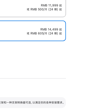
RMB 11,999
起
或 RMB 500/月 (24 期) 起
RMB 14,499
起
或 RMB 605/月 (24 期) 起
配可调倾斜度及高度的支架，额外增加 105
VESA 支架转换器
 有两种支架和一种支架转换器可选，以满足你的各种安装需求。
毫米的高度调节范围。
容的支架 (未随附)