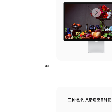
上
下
一
一
张
张
图
图
库
库
图
图
片
片
-
-
玻
玻
璃
璃
三种选择，灵活适应各种使
面
面
板
板