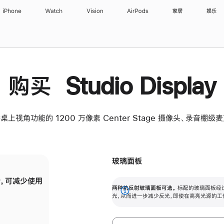
iPhone
Watch
Vision
AirPods
家居
娱乐
购买 Studio Display
桌上视角功能的 1200 万像素 Center Stage 摄像头、录音棚
玻璃面板
，可减少使用
纳米纹理玻璃面板可进一步减少反光，即使在
两种抗反射玻璃面板可选。
标配的玻璃面板经
。
有高亮光源的场所使用，也能保持出色画质。
展
光，从而进一步减少反光，即使在高亮光源的工
开