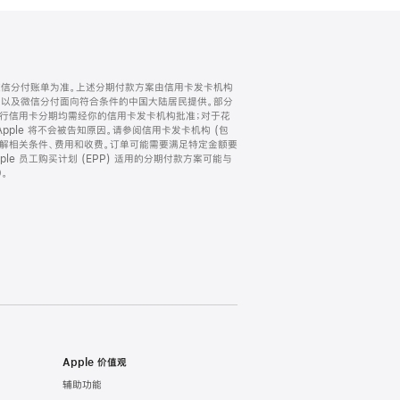
微信分付账单为准。上述分期付款方案由信用卡发卡机构
) 以及微信分付面向符合条件的中国大陆居民提供。部分
家。所有银行信用卡分期均需经你的信用卡发卡机构批准；对于花
ple 将不会被告知原因。请参阅信用卡发卡机构 (包
了解相关条件、费用和收费。订单可能需要满足特定金额要
e 员工购买计划 (EPP) 适用的分期付款方案可能与
。
Apple 价值观
辅助功能