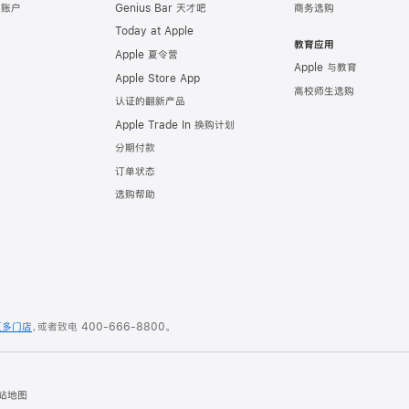
e 账户
Genius Bar 天才吧
商务选购
Today at Apple
教育应用
Apple 夏令营
Apple 与教育
Apple Store App
高校师生选购
认证的翻新产品
Apple Trade In 换购计划
分期付款
订单状态
选购帮助
更多门店
，或者致电
400-666-8800
。
站地图