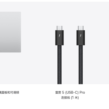
分
期
付
款
选
项)
理玻璃面板和可调倾
雷雳 5 (USB-C) Pro
连接线 (1 米)