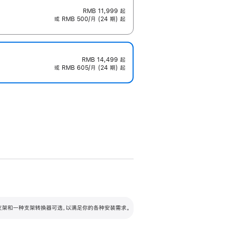
RMB 11,999
起
或 RMB 500/月 (24 期) 起
RMB 14,499
起
或 RMB 605/月 (24 期) 起
配可调倾斜度及高度的支架，额外增加 105
VESA 支架转换器
 有两种支架和一种支架转换器可选，以满足你的各种安装需求。
毫米的高度调节范围。
容的支架 (未随附)