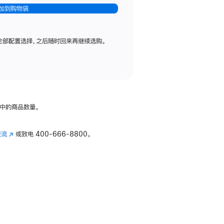
加到购物袋
全部配置选择，之后随时回来再继续选购。
中的商品数量。
交流
(在
或致电
400-666-8800。
新
窗
口
中
打
开)