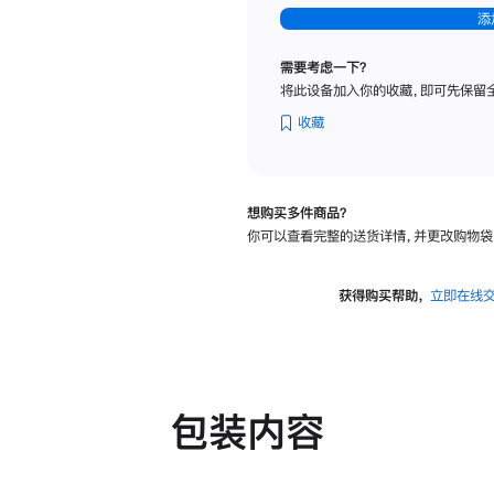
-
添
纳
米
需要考虑一下？
纹
将此设备加入你的收藏，即可先保留
理
玻
收藏
璃
面
板
想购买多件商品？
-
你可以查看完整的送货详情，并更改购物袋
可
调
倾
获得购买帮助，
立即在线
斜
度
及
高
度
包装内容
的
支
架
的