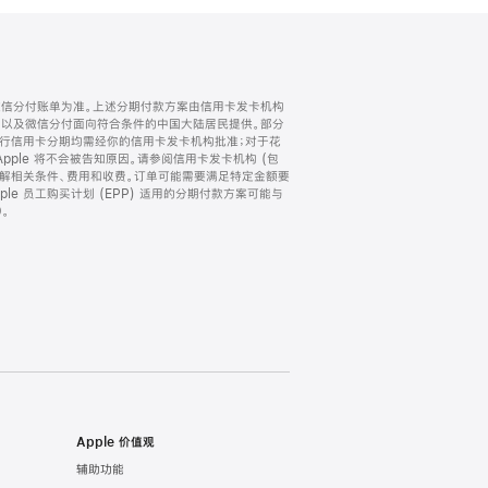
微信分付账单为准。上述分期付款方案由信用卡发卡机构
) 以及微信分付面向符合条件的中国大陆居民提供。部分
家。所有银行信用卡分期均需经你的信用卡发卡机构批准；对于花
ple 将不会被告知原因。请参阅信用卡发卡机构 (包
了解相关条件、费用和收费。订单可能需要满足特定金额要
e 员工购买计划 (EPP) 适用的分期付款方案可能与
。
Apple 价值观
辅助功能