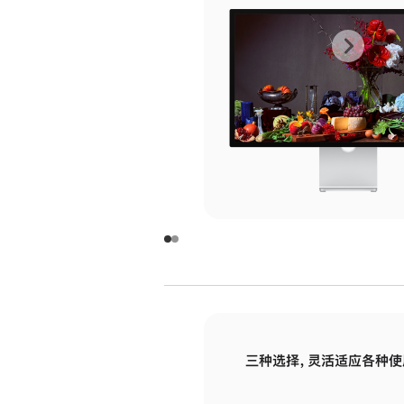
上
下
一
一
张
张
图
图
库
库
图
图
片
片
-
-
玻
玻
璃
璃
三种选择，灵活适应各种使
面
面
板
板