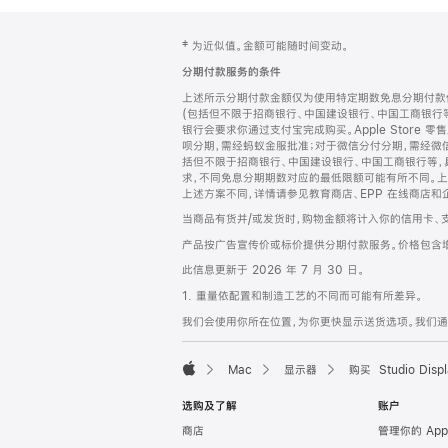
网
脚
‡ 为近似值。金额可能随时间变动。
注
页
分期付款服务的条件
页
上述所示分期付款金额仅为使用特定期数免息分期付款估
脚
(包括但不限于招商银行、中国建设银行、中国工商银行
银行会要求你通过支付宝完成购买。Apple Store 零
呗分期，需经蚂蚁金服批准；对于微信分付分期，需经微信
括但不限于招商银行、中国建设银行、中国工商银行等，
求，不同免息分期期数对应的最低限额可能有所不同。上述分
上述方案不同，详情请参见教育商店、EPP 在线商店和
当商品有货并/或发货时，购物金额将计入你的信用卡、
产品按广告宣传价或标价提供分期付款服务。价格包含
此信息更新于 2026 年 7 月 30 日。
1. 重量依配置和制造工艺的不同而可能有所差异。
我们会使用你所在位置，为你更快显示送货选项。我们通过你
Mac
显示器
购买 Studio Displ
Apple
选购及了解
账户
商店
管理你的 App