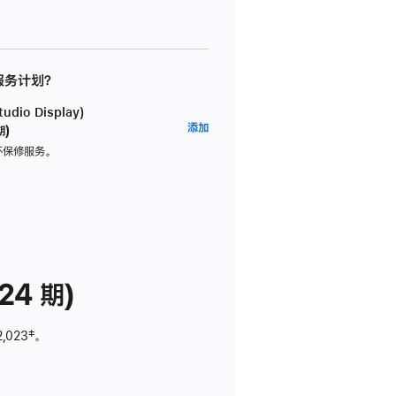
 服务计划？
dio Display)
AppleCare+
添加
期)
服
坏保修服务。
务
计
划
(适
用
于
24 期)
Studio
Display)
2,023
脚
‡。
注