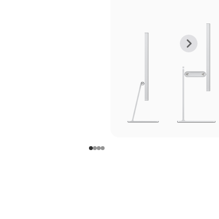
上
下
一
一
张
张
图
图
库
库
图
图
片
片
-
-
支
支
架
架