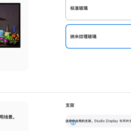
标准玻璃
纳米纹理玻璃
支架
用场景。
标配可调倾斜度的支架，提供 30 度的倾斜度
选
选择你合用的支架。
Studio Display
调节范围。
展