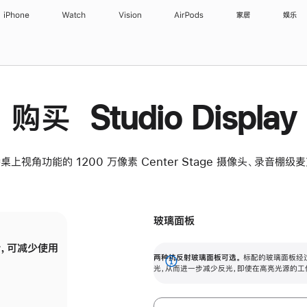
iPhone
Watch
Vision
AirPods
家居
娱乐
购买 Studio Display
桌上视角功能的 1200 万像素 Center Stage 摄像头、录音棚
玻璃面板
，可减少使用
纳米纹理玻璃面板可进一步减少反光，即使在
两种抗反射玻璃面板可选。
标配的玻璃面板经
。
有高亮光源的场所使用，也能保持出色画质。
展
光，从而进一步减少反光，即使在高亮光源的工
开