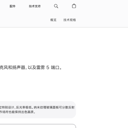
配件
技术支持
概览
技术规格
级麦克风和扬声器，以及雷雳 5 端口。
过特别设计，反光率极低。纳米纹理玻璃面板可分散反射
作场所也能保持出色画质。