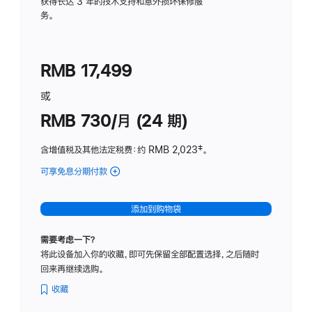
务
获得长达 3 年的技术支持和意外损坏保修服
务。
计
划
(适
RMB 17,499
用
于
或
Studio
RMB 730/月 (24 期)
Display
含增值税及其他法定税费
：约 RMB 2,023
脚
‡。
注
可享免息分期付款
(Studio
Display
-
添加到购物袋
纳
米
需要考虑一下？
纹
将此设备加入你的收藏，即可先保留全部配置选择，之后随时
理
回来再继续选购。
玻
璃
收藏
面