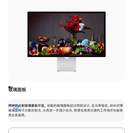
玻璃面板
两种抗反射玻璃面板可选。
标配的玻璃面板经过特别设计，反光率极低。纳米纹理
展
玻璃面板可分散反射光，从而进一步减少反光，即使在高亮光源的工作场所也能保
持出色画质。
开