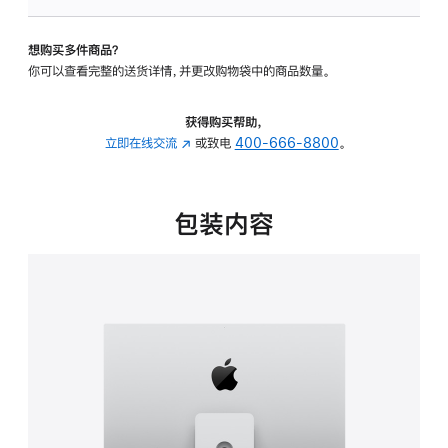
板
-
想购买多件商品？
可
你可以查看完整的送货详情，并更改购物袋中的商品数量。
调
倾
斜
获得购买帮助，
度
立即在线交流
(在
或致电
400-666-8800
。
及
新
高
窗
度
口
包装内容
的
中
支
打
架
开)
的
分
期
付
款
选
项)