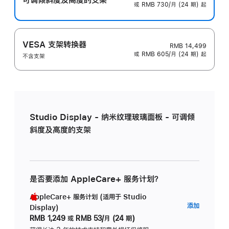
或 RMB 730/月 (24 期) 起
VESA 支架转换器
RMB 14,499
或 RMB 605/月 (24 期) 起
不含支架
Studio Display - 纳米纹理玻璃面板 - 可调倾
斜度及高度的支架
是否要添加 AppleCare+ 服务计划？
AppleCare+ 服务计划 (适用于 Studio
AppleC
添加
Display)
服
RMB 1,249
或
RMB 53/月 (24 期)