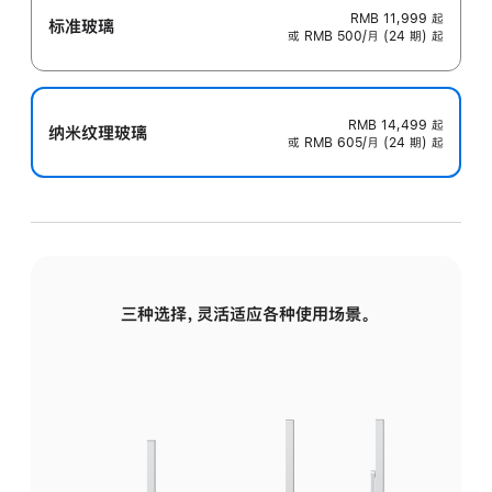
RMB 11,999
起
标准玻璃
或 RMB 500/月 (24 期) 起
RMB 14,499
起
纳米纹理玻璃
或 RMB 605/月 (24 期) 起
三种选择，灵活适应各种使用场景。
标