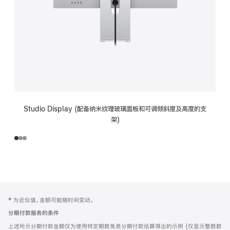
Studio Display (配备纳米纹理玻璃面板和可调倾斜度及高度的支
架)
网
脚
‡ 为近似值。金额可能随时间变动。
注
页
分期付款服务的条件
页
上述所示分期付款金额仅为使用特定期数免息分期付款估算得出的示例 (仅显示整数数