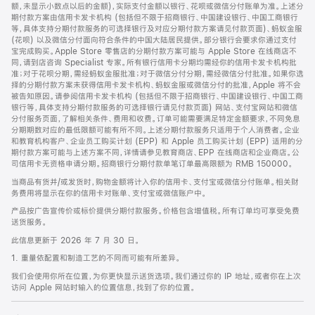
脚
额，未显示小数点以后的金额)，实际支付金额以银行、花呗或微信分付账单为准。上述分
期付款方案由信用卡发卡机构 (包括但不限于招商银行、中国建设银行、中国工商银行
等，具体支持分期付款服务的可选择银行及对应分期付款方案请见付款页面)、蚂蚁金服
(花呗) 以及微信分付面向符合条件的中国大陆居民提供。部分银行会要求你通过支付
宝完成购买。Apple Store 零售店的分期付款方案可能与 Apple Store 在线商店不
同，请到店咨询 Specialist 专家。所有银行信用卡分期均需经你的信用卡发卡机构批
准；对于花呗分期，需经蚂蚁金服批准；对于微信分付分期，需经微信分付批准。如果你选
择的分期付款方案未获得信用卡发卡机构、蚂蚁金服或微信分付的批准，Apple 将不会
被告知原因。请参阅信用卡发卡机构 (包括但不限于招商银行、中国建设银行、中国工商
银行等，具体支持分期付款服务的可选择银行请见付款页面) 网站、支付宝网站和微信
分付服务页面，了解相关条件、费用和收费。订单可能需要满足特定金额要求，不同免息
分期期数对应的最低限额可能有所不同。上述分期付款服务只适用于个人消费者。企业
和教育机构客户、企业员工购买计划 (EPP) 和 Apple 员工购买计划 (EPP) 适用的分
期付款方案可能与上述方案不同，详情请参见教育商店、EPP 在线商店和企业商店。公
司信用卡无资格申请分期。招商银行分期付款单笔订单最高限额为 RMB 150000。
当商品有货并/或发货时，购物金额将计入你的信用卡、支付宝或微信分付账单。相关财
务费用将显示在你的信用卡对账单、支付宝或微信账户中。
产品按广告宣传价或标价提供分期付款服务。价格包含增值税。所有订单均可享受免费
送货服务。
此信息更新于 2026 年 7 月 30 日。
1. 重量依配置和制造工艺的不同而可能有所差异。
我们会使用你所在位置，为你更快显示送货选项。我们通过你的 IP 地址，或者你在上次
访问 Apple 网站时输入的位置信息，找到了你的位置。