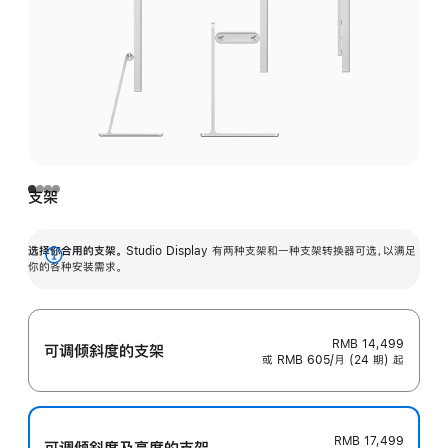
支架
选择你合用的支架。
Studio Display 有两种支架和一种支架转换器可选，以满足
展
你的各种安装需求。
开
RMB 14,499
可调倾斜度的支架
或 RMB 605/月 (24 期) 起
RMB 17,499
可调倾斜度及高‍度的支‍架