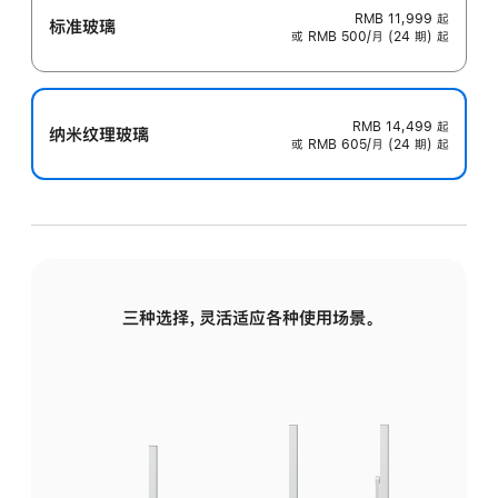
RMB 11,999
起
标准玻璃
或 RMB 500/月 (24 期) 起
RMB 14,499
起
纳米纹理玻璃
或 RMB 605/月 (24 期) 起
三种选择，灵活适应各种使用场景。
标