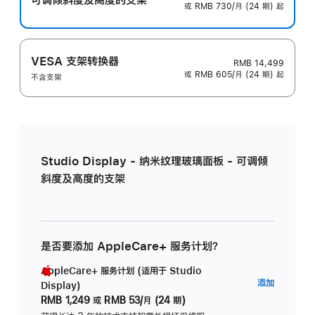
或 RMB 730/月 (24 期) 起
VESA 支架转换器
RMB 14,499
或 RMB 605/月 (24 期) 起
不含支架
Studio Display - 纳米纹理玻璃面板 - 可调倾
斜度及高度的支架
是否要添加 AppleCare+ 服务计划？
AppleCare+ 服务计划 (适用于 Studio
AppleC
添加
Display)
服
RMB 1,249
或
RMB 53/月 (24 期)