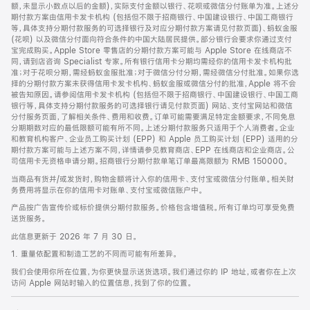
脚
额，未显示小数点以后的金额)，实际支付金额以银行、花呗或微信分付账单为准。上述分
期付款方案由信用卡发卡机构 (包括但不限于招商银行、中国建设银行、中国工商银行
等，具体支持分期付款服务的可选择银行及对应分期付款方案请见付款页面)、蚂蚁金服
(花呗) 以及微信分付面向符合条件的中国大陆居民提供。部分银行会要求你通过支付
宝完成购买。Apple Store 零售店的分期付款方案可能与 Apple Store 在线商店不
同，请到店咨询 Specialist 专家。所有银行信用卡分期均需经你的信用卡发卡机构批
准；对于花呗分期，需经蚂蚁金服批准；对于微信分付分期，需经微信分付批准。如果你选
择的分期付款方案未获得信用卡发卡机构、蚂蚁金服或微信分付的批准，Apple 将不会
被告知原因。请参阅信用卡发卡机构 (包括但不限于招商银行、中国建设银行、中国工商
银行等，具体支持分期付款服务的可选择银行请见付款页面) 网站、支付宝网站和微信
分付服务页面，了解相关条件、费用和收费。订单可能需要满足特定金额要求，不同免息
分期期数对应的最低限额可能有所不同。上述分期付款服务只适用于个人消费者。企业
和教育机构客户、企业员工购买计划 (EPP) 和 Apple 员工购买计划 (EPP) 适用的分
期付款方案可能与上述方案不同，详情请参见教育商店、EPP 在线商店和企业商店。公
司信用卡无资格申请分期。招商银行分期付款单笔订单最高限额为 RMB 150000。
当商品有货并/或发货时，购物金额将计入你的信用卡、支付宝或微信分付账单。相关财
务费用将显示在你的信用卡对账单、支付宝或微信账户中。
产品按广告宣传价或标价提供分期付款服务。价格包含增值税。所有订单均可享受免费
送货服务。
此信息更新于 2026 年 7 月 30 日。
1. 重量依配置和制造工艺的不同而可能有所差异。
我们会使用你所在位置，为你更快显示送货选项。我们通过你的 IP 地址，或者你在上次
访问 Apple 网站时输入的位置信息，找到了你的位置。