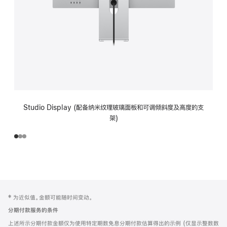
Studio Display (配备纳米纹理玻璃面板和可调倾斜度及高度的支
架)
网
脚
‡ 为近似值。金额可能随时间变动。
注
页
分期付款服务的条件
页
上述所示分期付款金额仅为使用特定期数免息分期付款估算得出的示例 (仅显示整数数