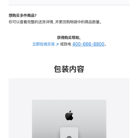
板
-
想购买多件商品？
可
你可以查看完整的送货详情，并更改购物袋中的商品数量。
调
倾
斜
获得购买帮助，
度
立即在线交流
(在
或致电
400-666-8800
。
及
新
高
窗
度
口
包装内容
的
中
支
打
架
开)
的
分
期
付
款
选
项)