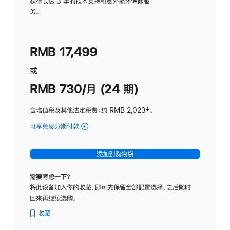
务
获得长达 3 年的技术支持和意外损坏保修服
务。
计
划
(适
RMB 17,499
用
于
或
Studio
RMB 730/月 (24 期)
Display
含增值税及其他法定税费
：约 RMB 2,023
脚
‡。
注
可享免息分期付款
(Studio
Display
-
添加到购物袋
纳
米
需要考虑一下？
纹
将此设备加入你的收藏，即可先保留全部配置选择，之后随时
理
回来再继续选购。
玻
璃
收藏
面