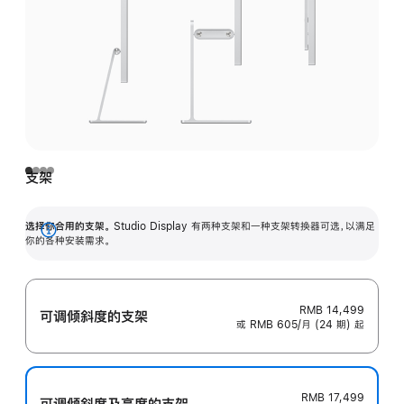
支架
选择你合用的支架。
Studio Display 有两种支架和一种支架转换器可选，以满足
展
你的各种安装需求。
开
RMB 14,499
可调倾斜度的支架
或 RMB 605/月 (24 期) 起
RMB 17,499
可调倾斜度及高‍度的支‍架