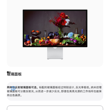
玻璃面板
两种抗反射玻璃面板可选。
标配的玻璃面板经过特别设计，反光率极低。纳米纹理
展
玻璃面板可分散反射光，从而进一步减少反光，即使在高亮光源的工作场所也能保
持出色画质。
开