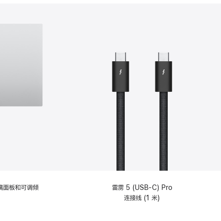
分
期
付
款
选
项)
理玻璃面板和可调倾
雷雳 5 (USB-C) Pro
连接线 (1 米)