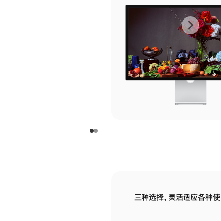
上
下
一
一
张
张
图
图
库
库
图
图
片
片
-
-
玻
玻
璃
璃
三种选择，灵活适应各种使
面
面
板
板