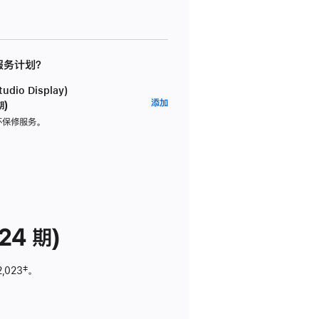
 服务计划？
dio Display)
AppleCare+
添加
期)
服
坏保修服务。
务
计
划
(适
用
于
24 期)
Studio
Display)
2,023
脚
‡。
注