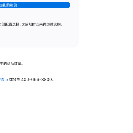
加到购物袋
全部配置选择，之后随时回来再继续选购。
中的商品数量。
交流
(在
或致电
400-666-8800。
新
窗
口
中
打
开)