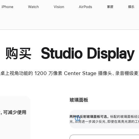
iPhone
Watch
Vision
AirPods
家居
娱乐
购买 Studio Display
桌上视角功能的 1200 万像素 Center Stage 摄像头、录音棚
玻璃面板
，可减少使用
纳米纹理玻璃面板可进一步减少反光，即使在
两种抗反射玻璃面板可选。
标配的玻璃面板经
。
有高亮光源的场所使用，也能保持出色画质。
展
光，从而进一步减少反光，即使在高亮光源的工
开