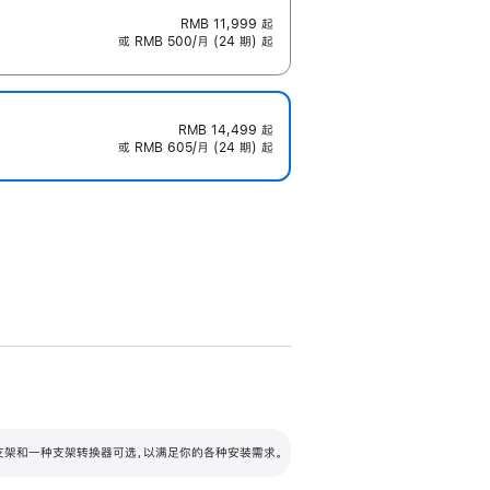
RMB 11,999
起
或 RMB 500/月 (24 期) 起
RMB 14,499
起
或 RMB 605/月 (24 期) 起
配可调倾斜度及高度的支架，额外增加 105
VESA 支架转换器
 有两种支架和一种支架转换器可选，以满足你的各种安装需求。
毫米的高度调节范围。
容的支架 (未随附)