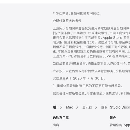
网
脚
‡ 为近似值。金额可能随时间变动。
注
页
分期付款服务的条件
页
上述所示分期付款金额仅为使用特定期数免息分期付款估
脚
(包括但不限于招商银行、中国建设银行、中国工商银行
银行会要求你通过支付宝完成购买。Apple Store 零
呗分期，需经蚂蚁金服批准；对于微信分付分期，需经微信
括但不限于招商银行、中国建设银行、中国工商银行等，
求，不同免息分期期数对应的最低限额可能有所不同。上述分
上述方案不同，详情请参见教育商店、EPP 在线商店和
当商品有货并/或发货时，购物金额将计入你的信用卡、
产品按广告宣传价或标价提供分期付款服务。价格包含
此信息更新于 2026 年 7 月 30 日。
1. 重量依配置和制造工艺的不同而可能有所差异。
我们会使用你所在位置，为你更快显示送货选项。我们通过你
Mac
显示器
购买 Studio Displ
Apple
选购及了解
账户
商店
管理你的 App