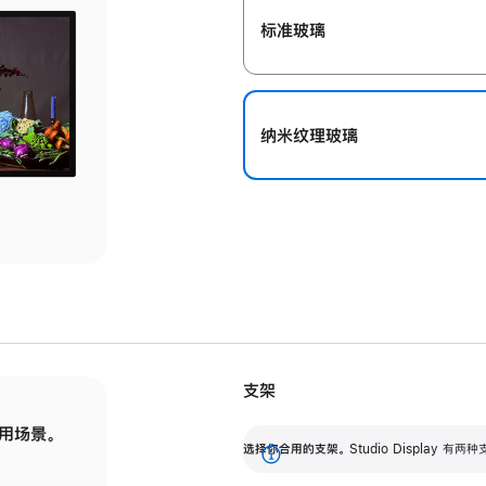
标准玻璃
纳米纹理玻璃
支架
用场景。
标配可调倾斜度的支架，提供 30 度的倾斜度
选
选择你合用的支架。
Studio Display
调节范围。
展