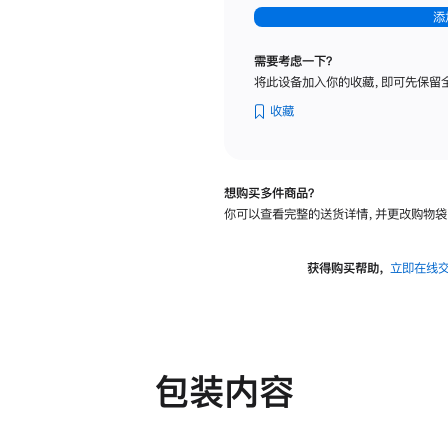
-
添
纳
米
需要考虑一下？
纹
将此设备加入你的收藏，即可先保留
理
玻
收藏
璃
面
板
想购买多件商品？
-
你可以查看完整的送货详情，并更改购物袋
可
调
倾
获得购买帮助，
立即在线
斜
度
及
高
度
包装内容
的
支
架
的