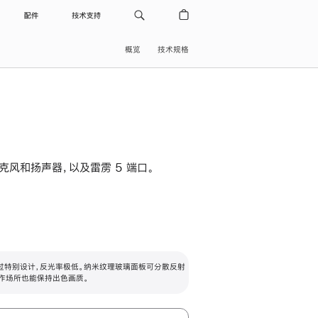
配件
技术支持
概览
技术规格
级麦克风和扬声器，以及雷雳 5 端口。
过特别设计，反光率极低。纳米纹理玻璃面板可分散反射
作场所也能保持出色画质。