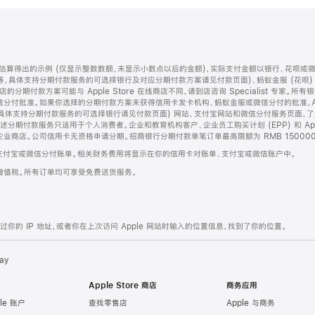
算得出的示例 (仅显示整数数额，未显示小数点以后的金额)，实际支付金额以银行、花呗或
等，具体支持分期付款服务的可选择银行及对应分期付款方案请见付款页面)、蚂蚁金服 (花呗
售店的分期付款方案可能与 Apple Store 在线商店不同，请到店咨询 Specialist 专
分付批准。如果你选择的分期付款方案未获得信用卡发卡机构、蚂蚁金服或微信分付的批准，Ap
具体支持分期付款服务的可选择银行请见付款页面) 网站、支付宝网站和微信分付服务页面，
期付款服务只适用于个人消费者。企业和教育机构客户、企业员工购买计划 (EPP) 和 Appl
企业商店。公司信用卡无资格申请分期。招商银行分期付款单笔订单最高限额为 RMB 150000
支付宝或微信分付账单。相关财务费用将显示在你的信用卡对账单、支付宝或微信账户中。
增值税。所有订单均可享受免费送货服务。
的 IP 地址，或者你在上次访问 Apple 网站时输入的位置信息，找到了你的位置。
ay
Apple Store 商店
商务应用
le 账户
查找零售店
Apple 与商务