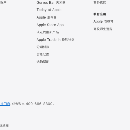
e 账户
Genius Bar 天才吧
商务选购
Today at Apple
教育应用
Apple 夏令营
Apple 与教育
Apple Store App
高校师生选购
认证的翻新产品
Apple Trade In 换购计划
分期付款
订单状态
选购帮助
更多门店
，或者致电
400-666-8800
。
站地图