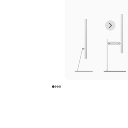
上
下
一
一
张
张
图
图
库
库
图
图
片
片
-
-
支
支
架
架