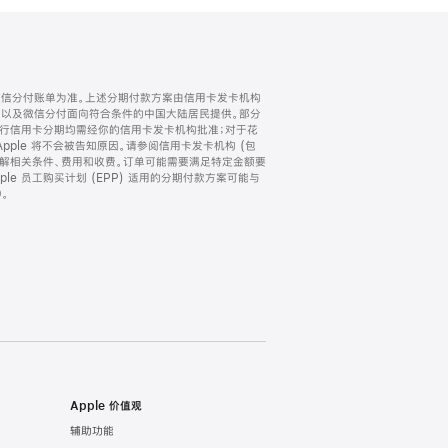
微信分付账单为准。上述分期付款方案由信用卡发卡机构
) 以及微信分付面向符合条件的中国大陆居民提供。部分
家。所有银行信用卡分期均需经你的信用卡发卡机构批准；对于花
ple 将不会被告知原因。请参阅信用卡发卡机构 (包
了解相关条件、费用和收费。订单可能需要满足特定金额要
e 员工购买计划 (EPP) 适用的分期付款方案可能与
。
Apple 价值观
辅助功能