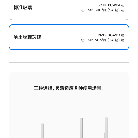
RMB 11,999
起
标准玻璃
或 RMB 500/月 (24 期) 起
RMB 14,499
起
纳米纹理玻璃
或 RMB 605/月 (24 期) 起
三种选择，灵活适应各种使用场景。
标