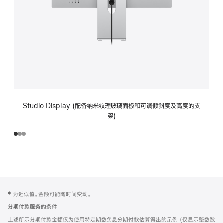
Studio Display (配备纳米纹理玻璃面板和可调倾斜度及高度的支
架)
网
脚
‡ 为近似值。金额可能随时间变动。
注
页
分期付款服务的条件
页
上述所示分期付款金额仅为使用特定期数免息分期付款估算得出的示例 (仅显示整数数