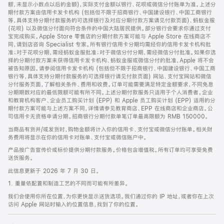
脚
额，未显示小数点以后的金额)，实际支付金额以银行、花呗或微信分付账单为准。上述分
期付款方案由信用卡发卡机构 (包括但不限于招商银行、中国建设银行、中国工商银行
等，具体支持分期付款服务的可选择银行及对应分期付款方案请见付款页面)、蚂蚁金服
(花呗) 以及微信分付面向符合条件的中国大陆居民提供。部分银行会要求你通过支付
宝完成购买。Apple Store 零售店的分期付款方案可能与 Apple Store 在线商店不
同，请到店咨询 Specialist 专家。所有银行信用卡分期均需经你的信用卡发卡机构批
准；对于花呗分期，需经蚂蚁金服批准；对于微信分付分期，需经微信分付批准。如果你选
择的分期付款方案未获得信用卡发卡机构、蚂蚁金服或微信分付的批准，Apple 将不会
被告知原因。请参阅信用卡发卡机构 (包括但不限于招商银行、中国建设银行、中国工商
银行等，具体支持分期付款服务的可选择银行请见付款页面) 网站、支付宝网站和微信
分付服务页面，了解相关条件、费用和收费。订单可能需要满足特定金额要求，不同免息
分期期数对应的最低限额可能有所不同。上述分期付款服务只适用于个人消费者。企业
和教育机构客户、企业员工购买计划 (EPP) 和 Apple 员工购买计划 (EPP) 适用的分
期付款方案可能与上述方案不同，详情请参见教育商店、EPP 在线商店和企业商店。公
司信用卡无资格申请分期。招商银行分期付款单笔订单最高限额为 RMB 150000。
当商品有货并/或发货时，购物金额将计入你的信用卡、支付宝或微信分付账单。相关财
务费用将显示在你的信用卡对账单、支付宝或微信账户中。
产品按广告宣传价或标价提供分期付款服务。价格包含增值税。所有订单均可享受免费
送货服务。
此信息更新于 2026 年 7 月 30 日。
1. 重量依配置和制造工艺的不同而可能有所差异。
我们会使用你所在位置，为你更快显示送货选项。我们通过你的 IP 地址，或者你在上次
访问 Apple 网站时输入的位置信息，找到了你的位置。