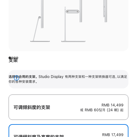
支架
选择你合用的支架。
Studio Display 有两种支架和一种支架转换器可选，以满足
展
你的各种安装需求。
开
RMB 14,499
可调倾斜度的支架
或 RMB 605/月 (24 期) 起
RMB 17,499
可调倾斜度及高‍度的支‍架