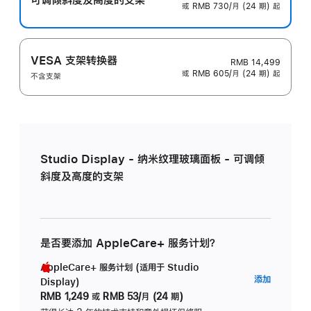
或 RMB 730/月 (24 期) 起
VESA 支架转换器
RMB 14,499
或 RMB 605/月 (24 期) 起
不含支架
Studio Display - 纳米纹理玻璃面板 - 可调倾
斜度及高度的支架
是否要添加 AppleCare+ 服务计划？
AppleCare+ 服务计划 (适用于 Studio
AppleC
添加
Display)
服
RMB 1,249
或
RMB 53/月 (24 期)