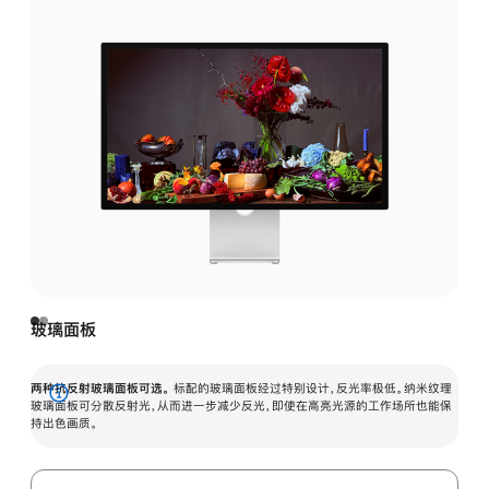
玻璃面板
两种抗反射玻璃面板可选。
标配的玻璃面板经过特别设计，反光率极低。纳米纹理
展
玻璃面板可分散反射光，从而进一步减少反光，即使在高亮光源的工作场所也能保
持出色画质。
开