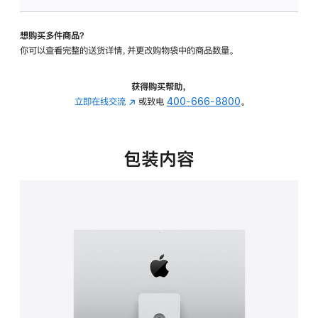
板
-
想购买多件商品？
可
你可以查看完整的送货详情，并更改购物袋中的商品数量。
调
倾
斜
获得购买帮助，
度
立即在线交流
(在
或致电
400-666-8800
。
及
新
高
窗
度
口
包装内容
的
中
支
打
架
开)
的
分
期
付
款
选
项)