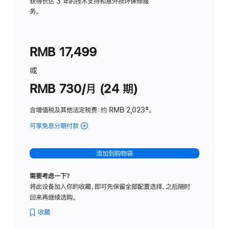
务
获得长达 3 年的技术支持和意外损坏保修服
务。
计
划
(适
RMB 17,499
用
于
或
Studio
RMB 730/月 (24 期)
Display
含增值税及其他法定税费
：约 RMB 2,023
脚
‡。
注
可享免息分期付款
(Studio
Display
-
添加到购物袋
纳
米
需要考虑一下？
纹
将此设备加入你的收藏，即可先保留全部配置选择，之后随时
理
回来再继续选购。
玻
璃
收藏
面