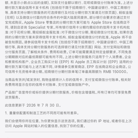
脚
额，未显示小数点以后的金额)，实际支付金额以银行、花呗或微信分付账单为准。上述分
期付款方案由信用卡发卡机构 (包括但不限于招商银行、中国建设银行、中国工商银行
等，具体支持分期付款服务的可选择银行及对应分期付款方案请见付款页面)、蚂蚁金服
(花呗) 以及微信分付面向符合条件的中国大陆居民提供。部分银行会要求你通过支付
宝完成购买。Apple Store 零售店的分期付款方案可能与 Apple Store 在线商店不
同，请到店咨询 Specialist 专家。所有银行信用卡分期均需经你的信用卡发卡机构批
准；对于花呗分期，需经蚂蚁金服批准；对于微信分付分期，需经微信分付批准。如果你选
择的分期付款方案未获得信用卡发卡机构、蚂蚁金服或微信分付的批准，Apple 将不会
被告知原因。请参阅信用卡发卡机构 (包括但不限于招商银行、中国建设银行、中国工商
银行等，具体支持分期付款服务的可选择银行请见付款页面) 网站、支付宝网站和微信
分付服务页面，了解相关条件、费用和收费。订单可能需要满足特定金额要求，不同免息
分期期数对应的最低限额可能有所不同。上述分期付款服务只适用于个人消费者。企业
和教育机构客户、企业员工购买计划 (EPP) 和 Apple 员工购买计划 (EPP) 适用的分
期付款方案可能与上述方案不同，详情请参见教育商店、EPP 在线商店和企业商店。公
司信用卡无资格申请分期。招商银行分期付款单笔订单最高限额为 RMB 150000。
当商品有货并/或发货时，购物金额将计入你的信用卡、支付宝或微信分付账单。相关财
务费用将显示在你的信用卡对账单、支付宝或微信账户中。
产品按广告宣传价或标价提供分期付款服务。价格包含增值税。所有订单均可享受免费
送货服务。
此信息更新于 2026 年 7 月 30 日。
1. 重量依配置和制造工艺的不同而可能有所差异。
我们会使用你所在位置，为你更快显示送货选项。我们通过你的 IP 地址，或者你在上次
访问 Apple 网站时输入的位置信息，找到了你的位置。