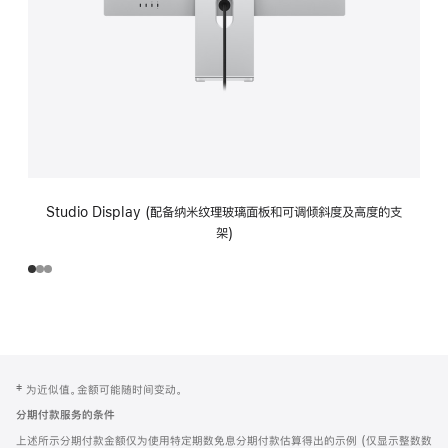
Studio Display (配备纳米纹理玻璃面板和可调倾斜度及高度的支
架)
网
脚
‡ 为近似值。金额可能随时间变动。
注
页
分期付款服务的条件
页
上述所示分期付款金额仅为使用特定期数免息分期付款估算得出的示例 (仅显示整数数