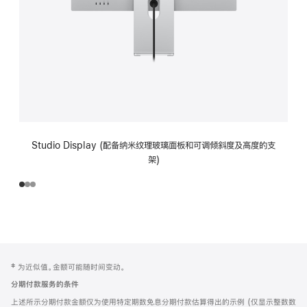
Studio Display (配备纳米纹理玻璃面板和可调倾斜度及高度的支
架)
网
脚
‡ 为近似值。金额可能随时间变动。
注
页
分期付款服务的条件
页
上述所示分期付款金额仅为使用特定期数免息分期付款估算得出的示例 (仅显示整数数