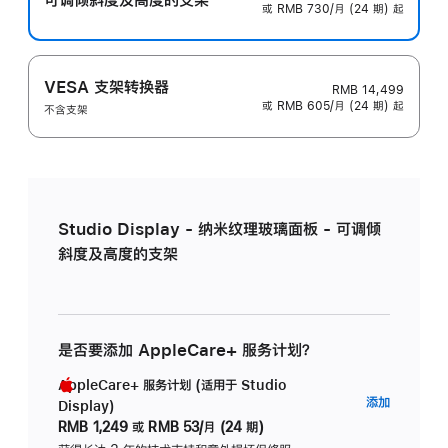
或 RMB 730/月 (24 期) 起
VESA 支架转换器
RMB 14,499
或 RMB 605/月 (24 期) 起
不含支架
Studio Display - 纳米纹理玻璃面板 - 可调倾
斜度及高度的支架
是否要添加 AppleCare+ 服务计划？
AppleCare+ 服务计划 (适用于 Studio
AppleC
添加
Display)
服
RMB 1,249
或
RMB 53/月 (24 期)