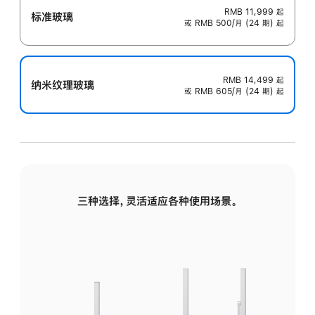
RMB 11,999
起
标准玻璃
或 RMB 500/月 (24 期) 起
RMB 14,499
起
纳米纹理玻璃
或 RMB 605/月 (24 期) 起
三种选择，灵活适应各种使用场景。
标