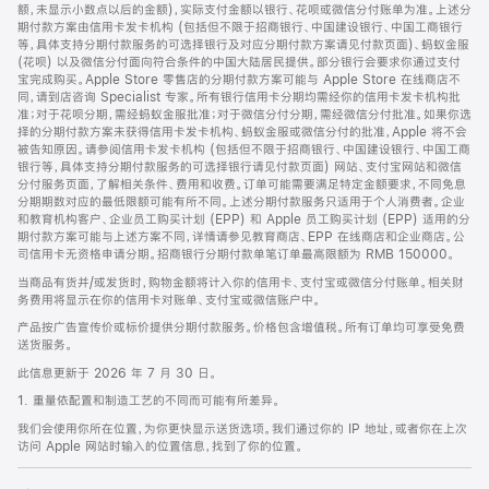
脚
额，未显示小数点以后的金额)，实际支付金额以银行、花呗或微信分付账单为准。上述分
期付款方案由信用卡发卡机构 (包括但不限于招商银行、中国建设银行、中国工商银行
等，具体支持分期付款服务的可选择银行及对应分期付款方案请见付款页面)、蚂蚁金服
(花呗) 以及微信分付面向符合条件的中国大陆居民提供。部分银行会要求你通过支付
宝完成购买。Apple Store 零售店的分期付款方案可能与 Apple Store 在线商店不
同，请到店咨询 Specialist 专家。所有银行信用卡分期均需经你的信用卡发卡机构批
准；对于花呗分期，需经蚂蚁金服批准；对于微信分付分期，需经微信分付批准。如果你选
择的分期付款方案未获得信用卡发卡机构、蚂蚁金服或微信分付的批准，Apple 将不会
被告知原因。请参阅信用卡发卡机构 (包括但不限于招商银行、中国建设银行、中国工商
银行等，具体支持分期付款服务的可选择银行请见付款页面) 网站、支付宝网站和微信
分付服务页面，了解相关条件、费用和收费。订单可能需要满足特定金额要求，不同免息
分期期数对应的最低限额可能有所不同。上述分期付款服务只适用于个人消费者。企业
和教育机构客户、企业员工购买计划 (EPP) 和 Apple 员工购买计划 (EPP) 适用的分
期付款方案可能与上述方案不同，详情请参见教育商店、EPP 在线商店和企业商店。公
司信用卡无资格申请分期。招商银行分期付款单笔订单最高限额为 RMB 150000。
当商品有货并/或发货时，购物金额将计入你的信用卡、支付宝或微信分付账单。相关财
务费用将显示在你的信用卡对账单、支付宝或微信账户中。
产品按广告宣传价或标价提供分期付款服务。价格包含增值税。所有订单均可享受免费
送货服务。
此信息更新于 2026 年 7 月 30 日。
1. 重量依配置和制造工艺的不同而可能有所差异。
我们会使用你所在位置，为你更快显示送货选项。我们通过你的 IP 地址，或者你在上次
访问 Apple 网站时输入的位置信息，找到了你的位置。