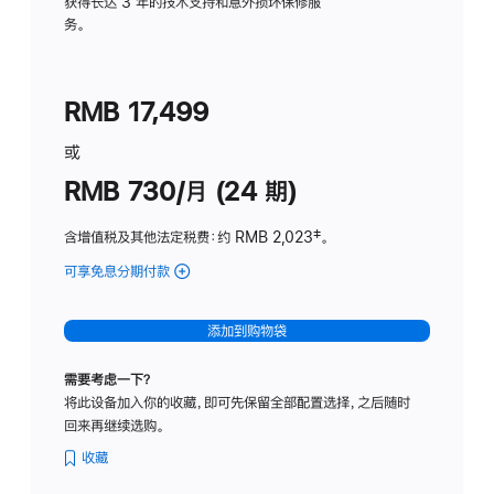
务
获得长达 3 年的技术支持和意外损坏保修服
务。
计
划
(适
RMB 17,499
用
于
或
Studio
RMB 730/月 (24 期)
Display
含增值税及其他法定税费
：约 RMB 2,023
脚
‡。
注
可享免息分期付款
(Studio
Display
-
添加到购物袋
纳
米
需要考虑一下？
纹
将此设备加入你的收藏，即可先保留全部配置选择，之后随时
理
回来再继续选购。
玻
璃
收藏
面