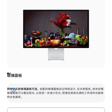
玻璃面板
两种抗反射玻璃面板可选。
标配的玻璃面板经过特别设计，反光率极低。纳米纹理
展
玻璃面板可分散反射光，从而进一步减少反光，即使在高亮光源的工作场所也能保
持出色画质。
开