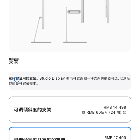
支架
选择你合用的支架。
Studio Display 有两种支架和一种支架转换器可选，以满足
展
你的各种安装需求。
开
RMB 14,499
可调倾斜度的支架
或 RMB 605/月 (24 期) 起
RMB 17,499
可调倾斜度及高‍度的支‍架