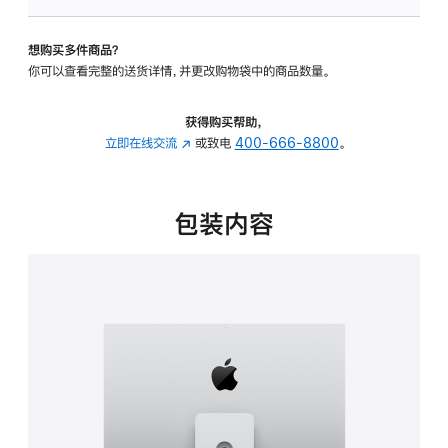
板
-
想购买多件商品？
可
你可以查看完整的送货详情，并更改购物袋中的商品数量。
调
倾
斜
获得购买帮助，
度
立即在线交流
(在
或致电
400-666-8800
。
及
新
高
窗
度
口
包装内容
的
中
支
打
架
开)
的
分
期
付
款
选
项)