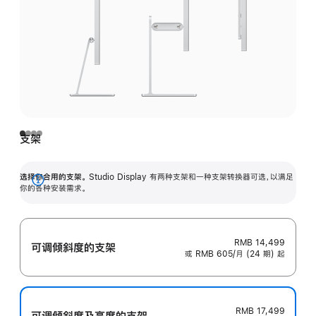
支架
选择你合用的支架。
Studio Display 有两种支架和一种支架转换器可选，以满足
展
你的各种安装需求。
开
RMB 14,499
可调倾斜度的支架
或 RMB 605/月 (24 期) 起
RMB 17,499
可调倾斜度及高‍度的支‍架