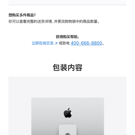
板
-
想购买多件商品？
可
你可以查看完整的送货详情，并更改购物袋中的商品数量。
调
倾
斜
获得购买帮助，
度
立即在线交流
(在
或致电
400-666-8800
。
及
新
高
窗
度
口
包装内容
的
中
支
打
架
开)
的
分
期
付
款
选
项)