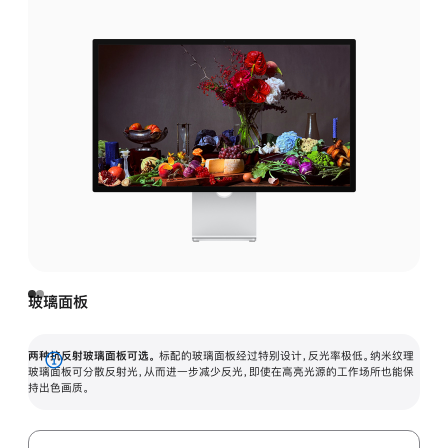
玻璃面板
两种抗反射玻璃面板可选。
标配的玻璃面板经过特别设计，反光率极低。纳米纹理
展
玻璃面板可分散反射光，从而进一步减少反光，即使在高亮光源的工作场所也能保
持出色画质。
开