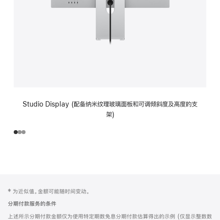
Studio Display (配备纳米纹理玻璃面板和可调倾斜度及高度的支
架)
网
脚
‡ 为近似值。金额可能随时间变动。
注
页
分期付款服务的条件
页
上述所示分期付款金额仅为使用特定期数免息分期付款估算得出的示例 (仅显示整数数