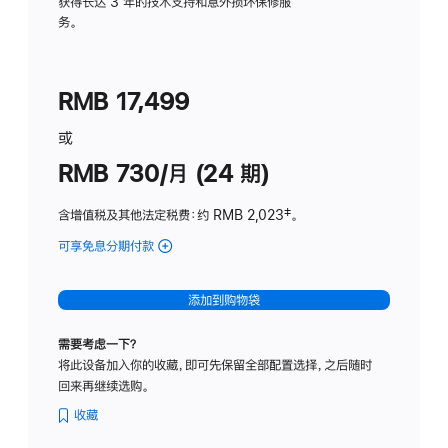
务
获得长达 3 年的技术支持和意外损坏保修服
务。
计
划
(适
RMB 17,499
用
于
或
Studio
RMB 730/月 (24 期)
Display
含增值税及其他法定税费
：约 RMB 2,023
脚
‡。
注
可享免息分期付款
(Studio
Display
-
添加到购物袋
纳
米
需要考虑一下？
纹
将此设备加入你的收藏，即可先保留全部配置选择，之后随时
理
回来再继续选购。
玻
璃
收藏
面