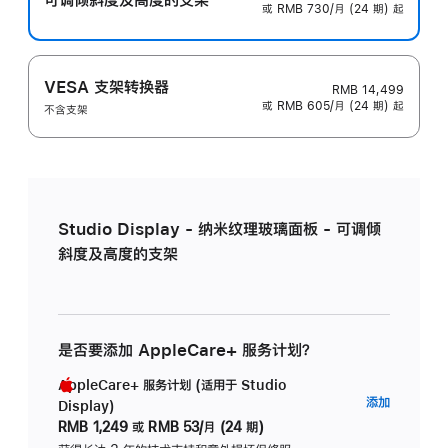
或 RMB 730/月 (24 期) 起
VESA 支架转换器
RMB 14,499
或 RMB 605/月 (24 期) 起
不含支架
Studio Display - 纳米纹理玻璃面板 - 可调倾
斜度及高度的支架
是否要添加 AppleCare+ 服务计划？
AppleCare+ 服务计划 (适用于 Studio
AppleC
添加
Display)
服
RMB 1,249
或
RMB 53/月 (24 期)