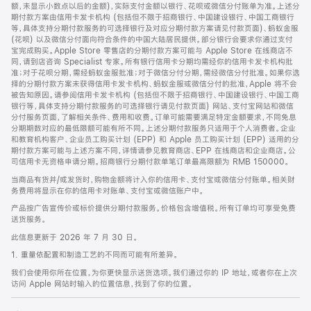
脚
额，未显示小数点以后的金额)，实际支付金额以银行、花呗或微信分付账单为准。上述分
期付款方案由信用卡发卡机构 (包括但不限于招商银行、中国建设银行、中国工商银行
等，具体支持分期付款服务的可选择银行及对应分期付款方案请见付款页面)、蚂蚁金服
(花呗) 以及微信分付面向符合条件的中国大陆居民提供。部分银行会要求你通过支付
宝完成购买。Apple Store 零售店的分期付款方案可能与 Apple Store 在线商店不
同，请到店咨询 Specialist 专家。所有银行信用卡分期均需经你的信用卡发卡机构批
准；对于花呗分期，需经蚂蚁金服批准；对于微信分付分期，需经微信分付批准。如果你选
择的分期付款方案未获得信用卡发卡机构、蚂蚁金服或微信分付的批准，Apple 将不会
被告知原因。请参阅信用卡发卡机构 (包括但不限于招商银行、中国建设银行、中国工商
银行等，具体支持分期付款服务的可选择银行请见付款页面) 网站、支付宝网站和微信
分付服务页面，了解相关条件、费用和收费。订单可能需要满足特定金额要求，不同免息
分期期数对应的最低限额可能有所不同。上述分期付款服务只适用于个人消费者。企业
和教育机构客户、企业员工购买计划 (EPP) 和 Apple 员工购买计划 (EPP) 适用的分
期付款方案可能与上述方案不同，详情请参见教育商店、EPP 在线商店和企业商店。公
司信用卡无资格申请分期。招商银行分期付款单笔订单最高限额为 RMB 150000。
当商品有货并/或发货时，购物金额将计入你的信用卡、支付宝或微信分付账单。相关财
务费用将显示在你的信用卡对账单、支付宝或微信账户中。
产品按广告宣传价或标价提供分期付款服务。价格包含增值税。所有订单均可享受免费
送货服务。
此信息更新于 2026 年 7 月 30 日。
1. 重量依配置和制造工艺的不同而可能有所差异。
我们会使用你所在位置，为你更快显示送货选项。我们通过你的 IP 地址，或者你在上次
访问 Apple 网站时输入的位置信息，找到了你的位置。