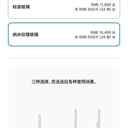
RMB 11,999
起
标准玻璃
或 RMB 500/月 (24 期) 起
RMB 14,499
起
纳米纹理玻璃
或 RMB 605/月 (24 期) 起
三种选择，灵活适应各种使用场景。
标