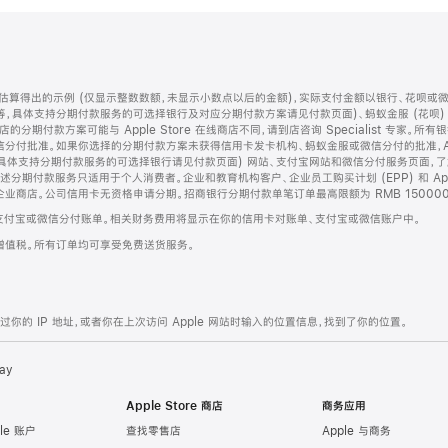
算得出的示例 (仅显示整数数额，未显示小数点以后的金额)，实际支付金额以银行、花呗或
等，具体支持分期付款服务的可选择银行及对应分期付款方案请见付款页面)、蚂蚁金服 (花呗
售店的分期付款方案可能与 Apple Store 在线商店不同，请到店咨询 Specialist 专
分付批准。如果你选择的分期付款方案未获得信用卡发卡机构、蚂蚁金服或微信分付的批准，Ap
具体支持分期付款服务的可选择银行请见付款页面) 网站、支付宝网站和微信分付服务页面，
期付款服务只适用于个人消费者。企业和教育机构客户、企业员工购买计划 (EPP) 和 Appl
企业商店。公司信用卡无资格申请分期。招商银行分期付款单笔订单最高限额为 RMB 150000
支付宝或微信分付账单。相关财务费用将显示在你的信用卡对账单、支付宝或微信账户中。
增值税。所有订单均可享受免费送货服务。
的 IP 地址，或者你在上次访问 Apple 网站时输入的位置信息，找到了你的位置。
ay
Apple Store 商店
商务应用
le 账户
查找零售店
Apple 与商务