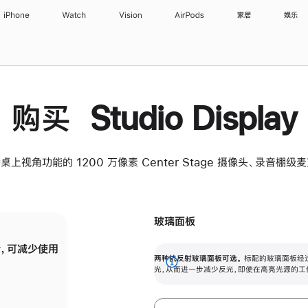
iPhone
Watch
Vision
AirPods
家居
娱乐
购买 Studio Display
桌上视角功能的 1200 万像素 Center Stage 摄像头、录音棚
玻璃面板
，可减少使用
纳米纹理玻璃面板可进一步减少反光，即使在
两种抗反射玻璃面板可选。
标配的玻璃面板经
。
有高亮光源的场所使用，也能保持出色画质。
展
光，从而进一步减少反光，即使在高亮光源的工
开