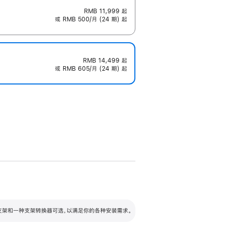
RMB 11,999
起
或 RMB 500/月 (24 期) 起
RMB 14,499
起
或 RMB 605/月 (24 期) 起
配可调倾斜度及高度的支架，额外增加 105
VESA 支架转换器
 有两种支架和一种支架转换器可选，以满足你的各种安装需求。
毫米的高度调节范围。
容的支架 (未随附)