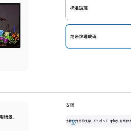
标准玻璃
纳米纹理玻璃
支架
用场景。
标配可调倾斜度的支架，提供 30 度的倾斜度
选
选择你合用的支架。
Studio Display
调节范围。
展