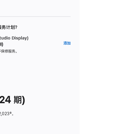
 服务计划？
dio Display)
AppleCare+
添加
期)
服
坏保修服务。
务
计
划
(适
用
于
24 期)
Studio
Display)
2,023
脚
‡。
注