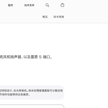
配件
技术支持
概览
技术规格
级麦克风和扬声器，以及雷雳 5 端口。
过特别设计，反光率极低。纳米纹理玻璃面板可分散反射
作场所也能保持出色画质。