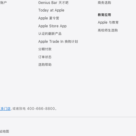
e 账户
Genius Bar 天才吧
商务选购
Today at Apple
教育应用
Apple 夏令营
Apple 与教育
Apple Store App
高校师生选购
认证的翻新产品
Apple Trade In 换购计划
分期付款
订单状态
选购帮助
更多门店
，或者致电
400-666-8800
。
站地图