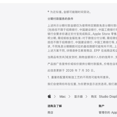
网
脚
‡ 为近似值。金额可能随时间变动。
注
页
分期付款服务的条件
页
上述所示分期付款金额仅为使用特定期数免息分期付款估
脚
(包括但不限于招商银行、中国建设银行、中国工商银行
银行会要求你通过支付宝完成购买。Apple Store 零
呗分期，需经蚂蚁金服批准；对于微信分付分期，需经微信
括但不限于招商银行、中国建设银行、中国工商银行等，
求，不同免息分期期数对应的最低限额可能有所不同。上述分
上述方案不同，详情请参见教育商店、EPP 在线商店和
当商品有货并/或发货时，购物金额将计入你的信用卡、
产品按广告宣传价或标价提供分期付款服务。价格包含
此信息更新于 2026 年 7 月 30 日。
1. 重量依配置和制造工艺的不同而可能有所差异。
我们会使用你所在位置，为你更快显示送货选项。我们通过你
Mac
显示器
购买 Studio Displ
Apple
选购及了解
账户
商店
管理你的 App