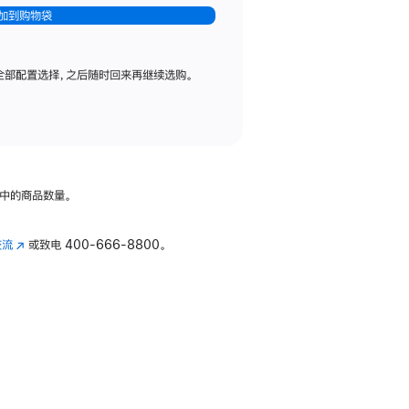
加到购物袋
全部配置选择，之后随时回来再继续选购。
中的商品数量。
交流
(在
或致电
400-666-8800。
新
窗
口
中
打
开)