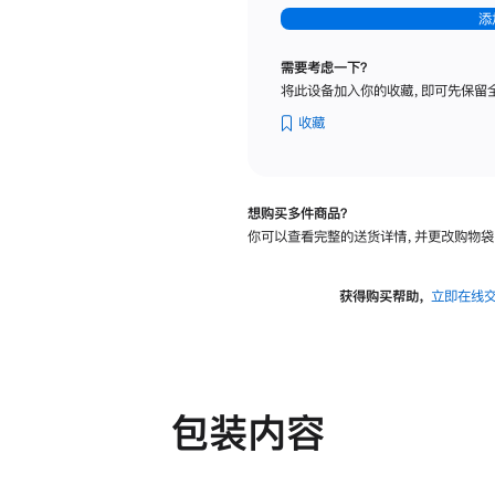
-
添
纳
米
需要考虑一下？
纹
将此设备加入你的收藏，即可先保留
理
玻
收藏
璃
面
板
想购买多件商品？
-
你可以查看完整的送货详情，并更改购物袋
可
调
倾
获得购买帮助，
立即在线
斜
度
及
高
度
包装内容
的
支
架
的