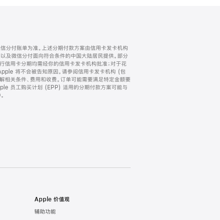
微信分付账单为准。上述分期付款方案由信用卡发卡机构
) 以及微信分付面向符合条件的中国大陆居民提供。部分
家。所有银行信用卡分期均需经你的信用卡发卡机构批准；对于花
ple 将不会被告知原因。请参阅信用卡发卡机构 (包
了解相关条件、费用和收费。订单可能需要满足特定金额要
e 员工购买计划 (EPP) 适用的分期付款方案可能与
。
Apple 价值观
辅助功能