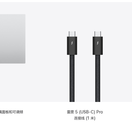
分
期
付
款
选
项)
理玻璃面板和可调倾
雷雳 5 (USB-C) Pro
连接线 (1 米)