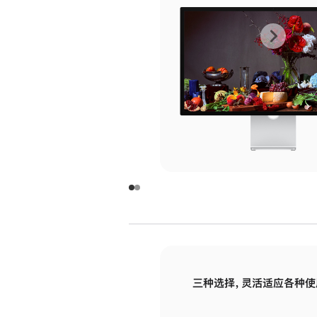
上
下
一
一
张
张
图
图
库
库
图
图
片
片
-
-
玻
玻
璃
璃
三种选择，灵活适应各种使
面
面
板
板