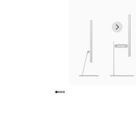
上
下
一
一
张
张
图
图
库
库
图
图
片
片
-
-
支
支
架
架