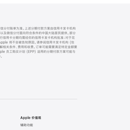
微信分付账单为准。上述分期付款方案由信用卡发卡机构
) 以及微信分付面向符合条件的中国大陆居民提供。部分
家。所有银行信用卡分期均需经你的信用卡发卡机构批准；对于花
ple 将不会被告知原因。请参阅信用卡发卡机构 (包
了解相关条件、费用和收费。订单可能需要满足特定金额要
e 员工购买计划 (EPP) 适用的分期付款方案可能与
。
Apple 价值观
辅助功能