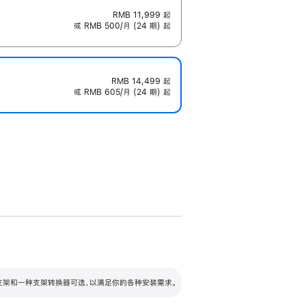
RMB 11,999
起
或 RMB 500/月 (24 期) 起
RMB 14,499
起
或 RMB 605/月 (24 期) 起
配可调倾斜度及高度的支架，额外增加 105
VESA 支架转换器
 有两种支架和一种支架转换器可选，以满足你的各种安装需求。
毫米的高度调节范围。
容的支架 (未随附)