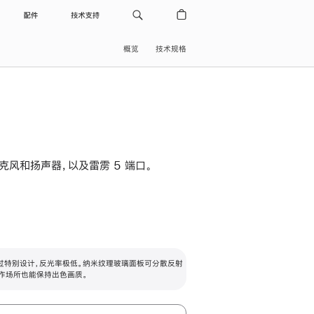
配件
技术支持
概览
技术规格
级麦克风和扬声器，以及雷雳 5 端口。
过特别设计，反光率极低。纳米纹理玻璃面板可分散反射
作场所也能保持出色画质。