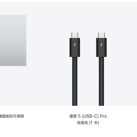
分
期
付
款
选
项)
理玻璃面板和可调倾
雷雳 5 (USB-C) Pro
连接线 (1 米)