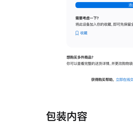
-
添
纳
米
需要考虑一下？
纹
将此设备加入你的收藏，即可先保留
理
玻
收藏
璃
面
板
想购买多件商品？
-
你可以查看完整的送货详情，并更改购物袋
可
调
倾
获得购买帮助，
立即在线
斜
度
及
高
度
包装内容
的
支
架
的