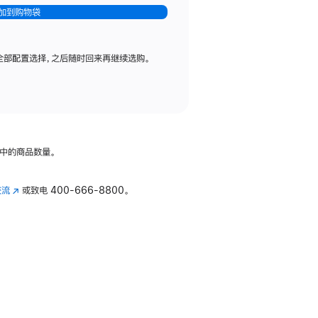
加到购物袋
全部配置选择，之后随时回来再继续选购。
中的商品数量。
交流
(在
或致电
400-666-8800。
新
窗
口
中
打
开)