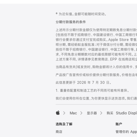
网
脚
‡ 为近似值。金额可能随时间变动。
注
页
分期付款服务的条件
页
上述所示分期付款金额仅为使用特定期数免息分期付款估
脚
(包括但不限于招商银行、中国建设银行、中国工商银行
银行会要求你通过支付宝完成购买。Apple Store 零
呗分期，需经蚂蚁金服批准；对于微信分付分期，需经微信
括但不限于招商银行、中国建设银行、中国工商银行等，
求，不同免息分期期数对应的最低限额可能有所不同。上述分
上述方案不同，详情请参见教育商店、EPP 在线商店和
当商品有货并/或发货时，购物金额将计入你的信用卡、
产品按广告宣传价或标价提供分期付款服务。价格包含
此信息更新于 2026 年 7 月 30 日。
1. 重量依配置和制造工艺的不同而可能有所差异。
我们会使用你所在位置，为你更快显示送货选项。我们通过你
Mac
显示器
购买 Studio Displ
Apple
选购及了解
账户
商店
管理你的 App