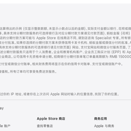
算得出的示例 (仅显示整数数额，未显示小数点以后的金额)，实际支付金额以银行、花呗或
等，具体支持分期付款服务的可选择银行及对应分期付款方案请见付款页面)、蚂蚁金服 (花呗
售店的分期付款方案可能与 Apple Store 在线商店不同，请到店咨询 Specialist 专
分付批准。如果你选择的分期付款方案未获得信用卡发卡机构、蚂蚁金服或微信分付的批准，Ap
具体支持分期付款服务的可选择银行请见付款页面) 网站、支付宝网站和微信分付服务页面，
期付款服务只适用于个人消费者。企业和教育机构客户、企业员工购买计划 (EPP) 和 Appl
企业商店。公司信用卡无资格申请分期。招商银行分期付款单笔订单最高限额为 RMB 150000
支付宝或微信分付账单。相关财务费用将显示在你的信用卡对账单、支付宝或微信账户中。
增值税。所有订单均可享受免费送货服务。
的 IP 地址，或者你在上次访问 Apple 网站时输入的位置信息，找到了你的位置。
ay
Apple Store 商店
商务应用
le 账户
查找零售店
Apple 与商务