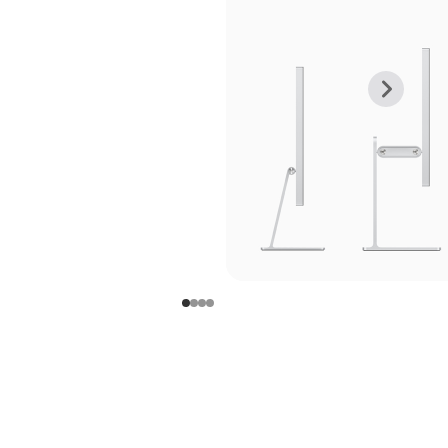
上
下
一
一
张
张
图
图
库
库
图
图
片
片
-
-
支
支
架
架