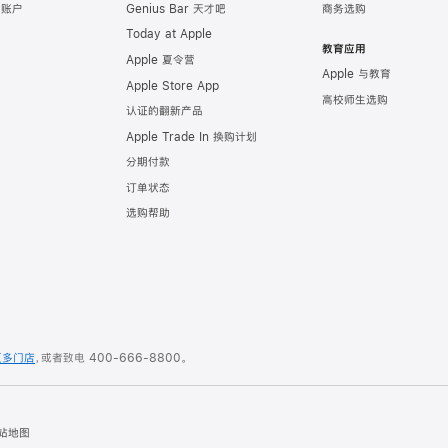
e 账户
Genius Bar 天才吧
商务选购
Today at Apple
教育应用
Apple 夏令营
Apple 与教育
Apple Store App
高校师生选购
认证的翻新产品
Apple Trade In 换购计划
分期付款
订单状态
选购帮助
更多门店
，或者致电
400-666-8800
。
站地图