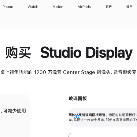
iPhone
Watch
Vision
AirPods
家居
娱乐
购买 Studio Display
桌上视角功能的 1200 万像素 Center Stage 摄像头、录音棚
玻璃面板
，可减少使用
纳米纹理玻璃面板可进一步减少反光，即使在
两种抗反射玻璃面板可选。
标配的玻璃面板经
。
有高亮光源的场所使用，也能保持出色画质。
展
光，从而进一步减少反光，即使在高亮光源的工
开