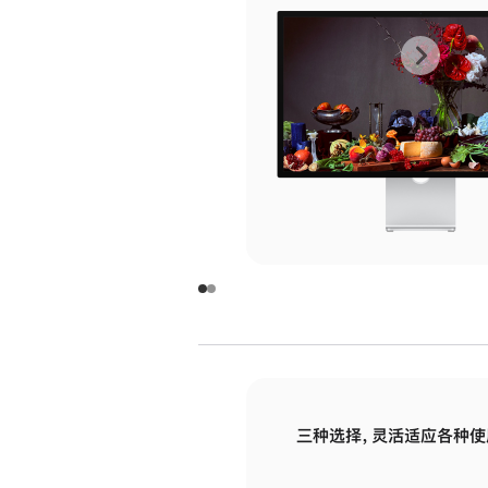
上
下
一
一
张
张
图
图
库
库
图
图
片
片
-
-
玻
玻
璃
璃
三种选择，灵活适应各种使
面
面
板
板