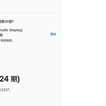
 服务计划？
dio Display)
AppleCare+
添加
期)
服
坏保修服务。
务
计
划
(适
用
于
24 期)
Studio
Display)
2,023
脚
‡。
注