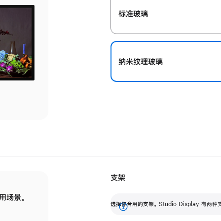
标准玻璃
纳米纹理玻璃
支架
用场景。
标配可调倾斜度的支架，提供 30 度的倾斜度
选
选择你合用的支架。
Studio Display
调节范围。
展