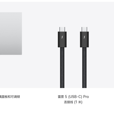
分
期
付
款
选
项)
理玻璃面板和可调倾
雷雳 5 (USB-C) Pro
连接线 (1 米)