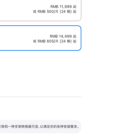
RMB 11,999
起
或 RMB 500/月 (24 期) 起
RMB 14,499
起
或 RMB 605/月 (24 期) 起
配可调倾斜度及高度的支架，额外增加 105
VESA 支架转换器
 有两种支架和一种支架转换器可选，以满足你的各种安装需求。
毫米的高度调节范围。
容的支架 (未随附)