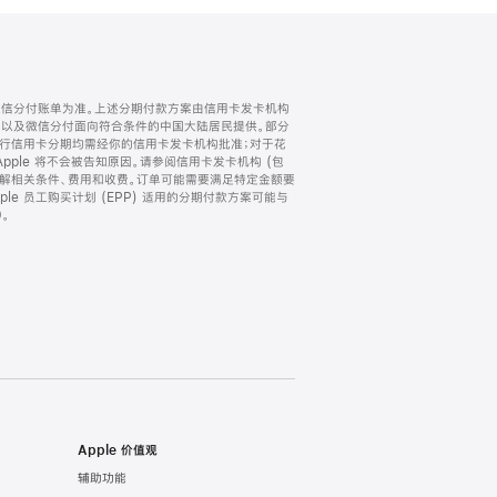
微信分付账单为准。上述分期付款方案由信用卡发卡机构
) 以及微信分付面向符合条件的中国大陆居民提供。部分
家。所有银行信用卡分期均需经你的信用卡发卡机构批准；对于花
ple 将不会被告知原因。请参阅信用卡发卡机构 (包
了解相关条件、费用和收费。订单可能需要满足特定金额要
e 员工购买计划 (EPP) 适用的分期付款方案可能与
。
Apple 价值观
辅助功能