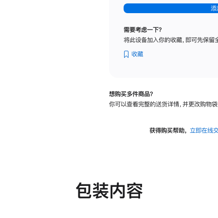
-
添
纳
米
需要考虑一下？
纹
将此设备加入你的收藏，即可先保留
理
玻
收藏
璃
面
板
想购买多件商品？
-
你可以查看完整的送货详情，并更改购物袋
可
调
倾
获得购买帮助，
立即在线
斜
度
及
高
度
包装内容
的
支
架
的