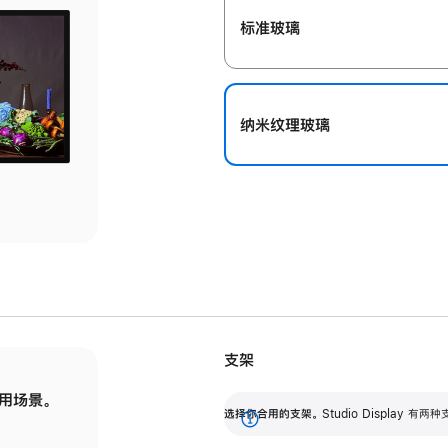
标准玻璃
纳米纹理玻璃
支架
用场景。
标配可调倾斜度的支架，提供 30 度的倾斜度
选
选择你合用的支架。
Studio Display
调节范围。
展