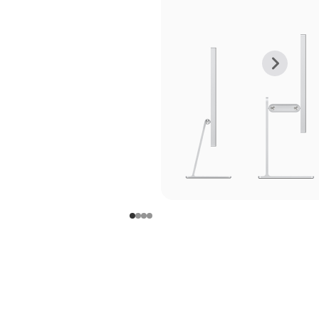
上
下
一
一
张
张
图
图
库
库
图
图
片
片
-
-
支
支
架
架