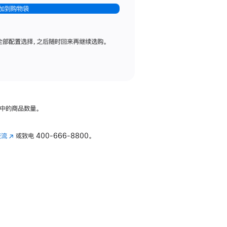
加到购物袋
全部配置选择，之后随时回来再继续选购。
中的商品数量。
交流
(在
或致电
400-666-8800。
新
窗
口
中
打
开)