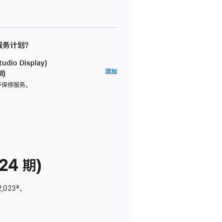
 服务计划？
dio Display)
AppleCare+
添加
期)
服
坏保修服务。
务
计
划
(适
用
于
24 期)
Studio
Display)
2,023
脚
‡。
注