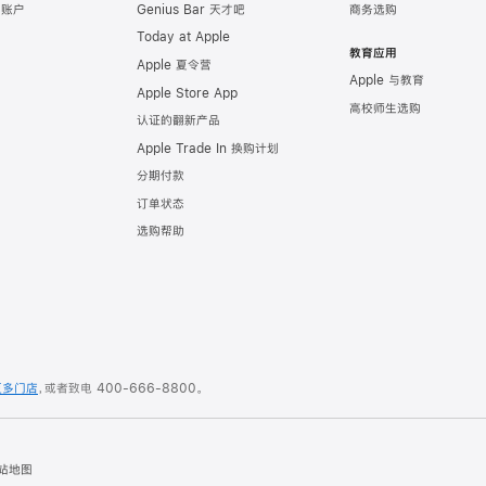
e 账户
Genius Bar 天才吧
商务选购
Today at Apple
教育应用
Apple 夏令营
Apple 与教育
Apple Store App
高校师生选购
认证的翻新产品
Apple Trade In 换购计划
分期付款
订单状态
选购帮助
更多门店
，或者致电
400-666-8800
。
站地图