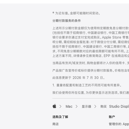
网
脚
‡ 为近似值。金额可能随时间变动。
注
页
分期付款服务的条件
页
上述所示分期付款金额仅为使用特定期数免息分期付款估
脚
(包括但不限于招商银行、中国建设银行、中国工商银行
银行会要求你通过支付宝完成购买。Apple Store 零
呗分期，需经蚂蚁金服批准；对于微信分付分期，需经微信
括但不限于招商银行、中国建设银行、中国工商银行等，
求，不同免息分期期数对应的最低限额可能有所不同。上述分
上述方案不同，详情请参见教育商店、EPP 在线商店和
当商品有货并/或发货时，购物金额将计入你的信用卡、
产品按广告宣传价或标价提供分期付款服务。价格包含
此信息更新于 2026 年 7 月 30 日。
1. 重量依配置和制造工艺的不同而可能有所差异。
我们会使用你所在位置，为你更快显示送货选项。我们通过你
Mac
显示器
购买 Studio Displ
Apple
选购及了解
账户
商店
管理你的 App