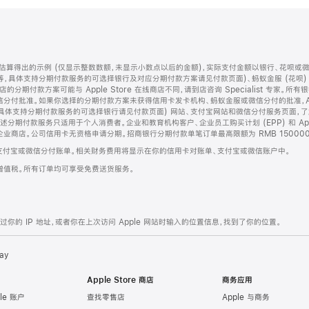
算得出的示例 (仅显示整数数额，未显示小数点以后的金额)，实际支付金额以银行、花呗或
等，具体支持分期付款服务的可选择银行及对应分期付款方案请见付款页面)、蚂蚁金服 (花呗
售店的分期付款方案可能与 Apple Store 在线商店不同，请到店咨询 Specialist 专
分付批准。如果你选择的分期付款方案未获得信用卡发卡机构、蚂蚁金服或微信分付的批准，Ap
具体支持分期付款服务的可选择银行请见付款页面) 网站、支付宝网站和微信分付服务页面，
期付款服务只适用于个人消费者。企业和教育机构客户、企业员工购买计划 (EPP) 和 Appl
企业商店。公司信用卡无资格申请分期。招商银行分期付款单笔订单最高限额为 RMB 150000
支付宝或微信分付账单。相关财务费用将显示在你的信用卡对账单、支付宝或微信账户中。
增值税。所有订单均可享受免费送货服务。
的 IP 地址，或者你在上次访问 Apple 网站时输入的位置信息，找到了你的位置。
ay
Apple Store 商店
商务应用
le 账户
查找零售店
Apple 与商务