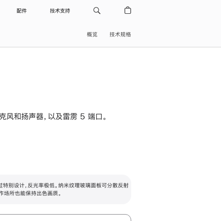
配件
技术支持
概览
技术规格
级麦克风和扬声器，以及雷雳 5 端口。
过特别设计，反光率极低。纳米纹理玻璃面板可分散反射
作场所也能保持出色画质。