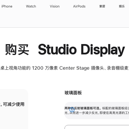
iPhone
Watch
Vision
AirPods
家居
娱乐
购买 Studio Display
桌上视角功能的 1200 万像素 Center Stage 摄像头、录音棚
玻璃面板
，可减少使用
纳米纹理玻璃面板可进一步减少反光，即使在
两种抗反射玻璃面板可选。
标配的玻璃面板经
。
有高亮光源的场所使用，也能保持出色画质。
展
光，从而进一步减少反光，即使在高亮光源的工
开