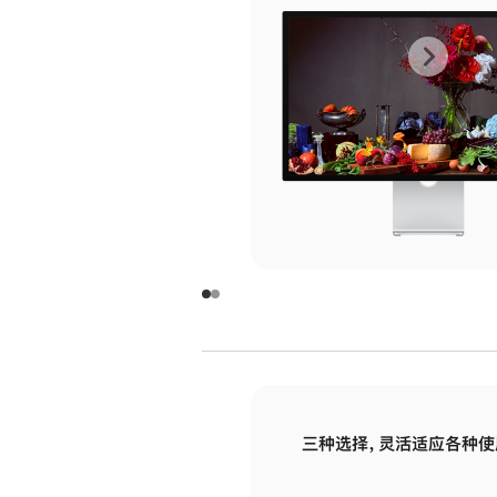
上
下
一
一
张
张
图
图
库
库
图
图
片
片
-
-
玻
玻
璃
璃
三种选择，灵活适应各种使
面
面
板
板