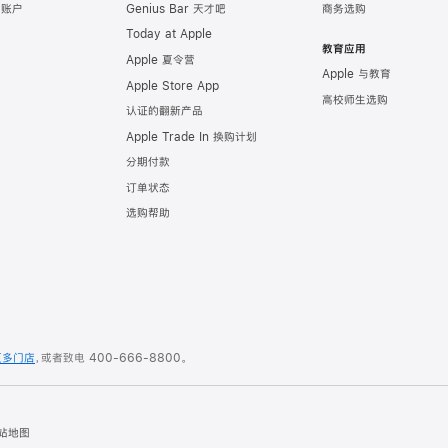
e 账户
Genius Bar 天才吧
商务选购
Today at Apple
教育应用
Apple 夏令营
Apple 与教育
Apple Store App
高校师生选购
认证的翻新产品
Apple Trade In 换购计划
分期付款
订单状态
选购帮助
更多门店
，或者致电
400-666-8800
。
站地图