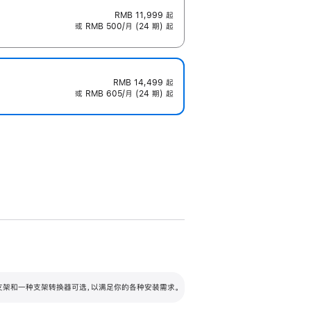
RMB 11,999
起
或 RMB 500/月 (24 期) 起
RMB 14,499
起
或 RMB 605/月 (24 期) 起
配可调倾斜度及高度的支架，额外增加 105
VESA 支架转换器
 有两种支架和一种支架转换器可选，以满足你的各种安装需求。
毫米的高度调节范围。
容的支架 (未随附)