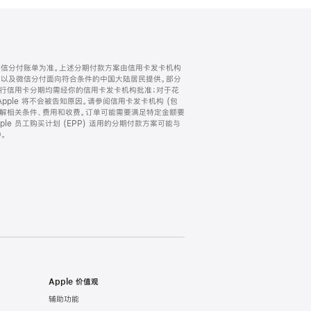
微信分付账单为准。上述分期付款方案由信用卡发卡机构
) 以及微信分付面向符合条件的中国大陆居民提供。部分
家。所有银行信用卡分期均需经你的信用卡发卡机构批准；对于花
ple 将不会被告知原因。请参阅信用卡发卡机构 (包
了解相关条件、费用和收费。订单可能需要满足特定金额要
e 员工购买计划 (EPP) 适用的分期付款方案可能与
。
Apple 价值观
辅助功能