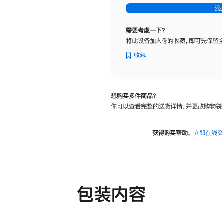
-
添
纳
米
需要考虑一下？
纹
将此设备加入你的收藏，即可先保留
理
玻
收藏
璃
面
板
想购买多件商品？
-
你可以查看完整的送货详情，并更改购物袋
可
调
倾
获得购买帮助，
立即在线
斜
度
及
高
度
包装内容
的
支
架
的