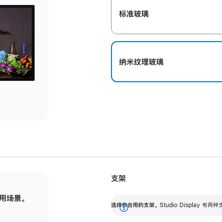
标准玻璃
纳米纹理玻璃
支架
用场景。
标配可调倾斜度的支架，提供 30 度的倾斜度
选
选择你合用的支架。
Studio Display
调节范围。
展