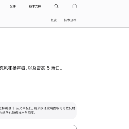
配件
技术支持
概览
技术规格
级麦克风和扬声器，以及雷雳 5 端口。
过特别设计，反光率极低。纳米纹理玻璃面板可分散反射
作场所也能保持出色画质。