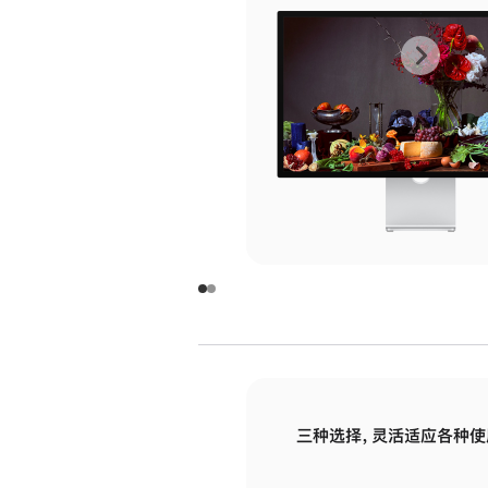
上
下
一
一
张
张
图
图
库
库
图
图
片
片
-
-
玻
玻
璃
璃
三种选择，灵活适应各种使
面
面
板
板