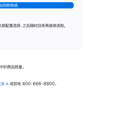
加到购物袋
全部配置选择，之后随时回来再继续选购。
中的商品数量。
交流
(在
或致电
400-666-8800。
新
窗
口
中
打
开)