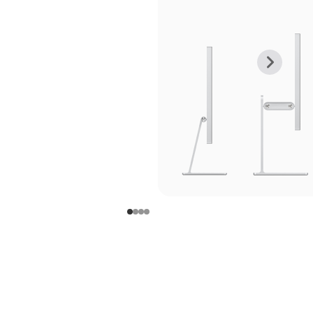
上
下
一
一
张
张
图
图
库
库
图
图
片
片
-
-
支
支
架
架