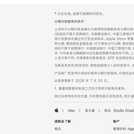
网
脚
‡ 为近似值。金额可能随时间变动。
注
页
分期付款服务的条件
页
上述所示分期付款金额仅为使用特定期数免息分期付款估
脚
(包括但不限于招商银行、中国建设银行、中国工商银行
银行会要求你通过支付宝完成购买。Apple Store 零
呗分期，需经蚂蚁金服批准；对于微信分付分期，需经微信
括但不限于招商银行、中国建设银行、中国工商银行等，
求，不同免息分期期数对应的最低限额可能有所不同。上述分
上述方案不同，详情请参见教育商店、EPP 在线商店和
当商品有货并/或发货时，购物金额将计入你的信用卡、
产品按广告宣传价或标价提供分期付款服务。价格包含
此信息更新于 2026 年 7 月 30 日。
1. 重量依配置和制造工艺的不同而可能有所差异。
我们会使用你所在位置，为你更快显示送货选项。我们通过你
Mac
显示器
购买 Studio Displ
Apple
选购及了解
账户
商店
管理你的 App