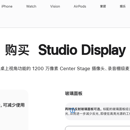
iPhone
Watch
Vision
AirPods
家居
娱乐
购买 Studio Display
桌上视角功能的 1200 万像素 Center Stage 摄像头、录音棚
玻璃面板
，可减少使用
纳米纹理玻璃面板可进一步减少反光，即使在
两种抗反射玻璃面板可选。
标配的玻璃面板经
。
有高亮光源的场所使用，也能保持出色画质。
展
光，从而进一步减少反光，即使在高亮光源的工
开