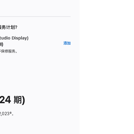
 服务计划？
dio Display)
AppleCare+
添加
期)
服
坏保修服务。
务
计
划
(适
用
于
24 期)
Studio
Display)
2,023
脚
‡。
注