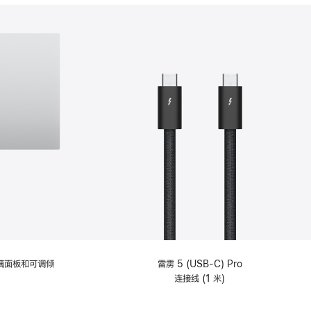
分
期
付
款
选
项)
理玻璃面板和可调倾
雷雳 5 (USB-C) Pro
连接线 (1 米)