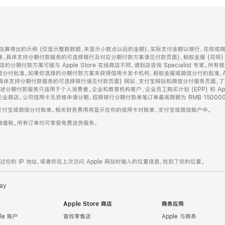
算得出的示例 (仅显示整数数额，未显示小数点以后的金额)，实际支付金额以银行、花呗或
等，具体支持分期付款服务的可选择银行及对应分期付款方案请见付款页面)、蚂蚁金服 (花呗
售店的分期付款方案可能与 Apple Store 在线商店不同，请到店咨询 Specialist 专
分付批准。如果你选择的分期付款方案未获得信用卡发卡机构、蚂蚁金服或微信分付的批准，Ap
具体支持分期付款服务的可选择银行请见付款页面) 网站、支付宝网站和微信分付服务页面，
期付款服务只适用于个人消费者。企业和教育机构客户、企业员工购买计划 (EPP) 和 Appl
企业商店。公司信用卡无资格申请分期。招商银行分期付款单笔订单最高限额为 RMB 150000
支付宝或微信分付账单。相关财务费用将显示在你的信用卡对账单、支付宝或微信账户中。
增值税。所有订单均可享受免费送货服务。
的 IP 地址，或者你在上次访问 Apple 网站时输入的位置信息，找到了你的位置。
ay
Apple Store 商店
商务应用
le 账户
查找零售店
Apple 与商务