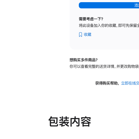
-
添
纳
米
需要考虑一下？
纹
将此设备加入你的收藏，即可先保留
理
玻
收藏
璃
面
板
想购买多件商品？
-
你可以查看完整的送货详情，并更改购物袋
可
调
倾
获得购买帮助，
立即在线
斜
度
及
高
度
包装内容
的
支
架
的