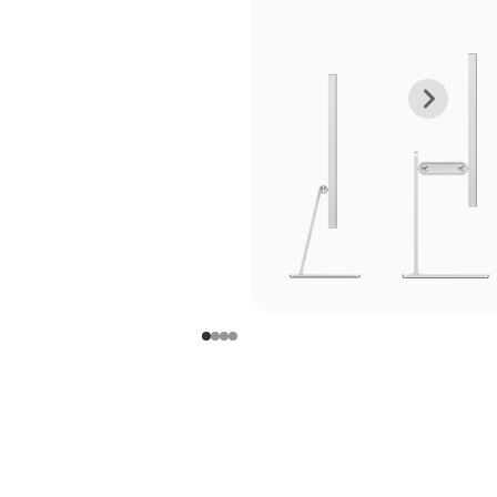
上
下
一
一
张
张
图
图
库
库
图
图
片
片
-
-
支
支
架
架