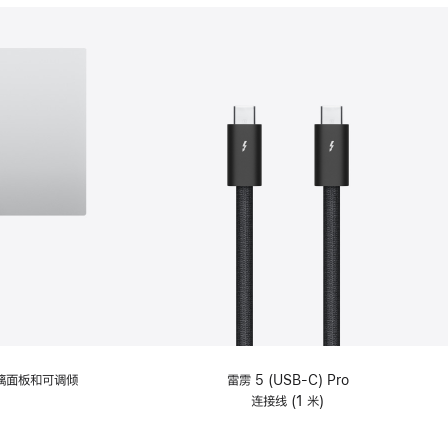
分
期
付
款
选
项)
理玻璃面板和可调倾
雷雳 5 (USB-C) Pro
连接线 (1 米)