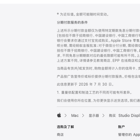
网
脚
‡ 为近似值。金额可能随时间变动。
注
页
分期付款服务的条件
页
上述所示分期付款金额仅为使用特定期数免息分期付款估
脚
(包括但不限于招商银行、中国建设银行、中国工商银行
银行会要求你通过支付宝完成购买。Apple Store 零
呗分期，需经蚂蚁金服批准；对于微信分付分期，需经微信
括但不限于招商银行、中国建设银行、中国工商银行等，
求，不同免息分期期数对应的最低限额可能有所不同。上述分
上述方案不同，详情请参见教育商店、EPP 在线商店和
当商品有货并/或发货时，购物金额将计入你的信用卡、
产品按广告宣传价或标价提供分期付款服务。价格包含
此信息更新于 2026 年 7 月 30 日。
1. 重量依配置和制造工艺的不同而可能有所差异。
我们会使用你所在位置，为你更快显示送货选项。我们通过你
Mac
显示器
购买 Studio Displ
Apple
选购及了解
账户
商店
管理你的 App