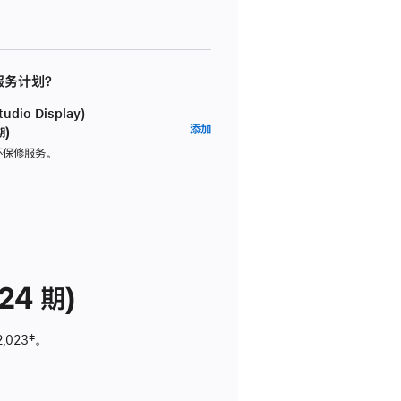
 服务计划？
dio Display)
AppleCare+
添加
期)
服
坏保修服务。
务
计
划
(适
用
于
24 期)
Studio
Display)
2,023
脚
‡。
注