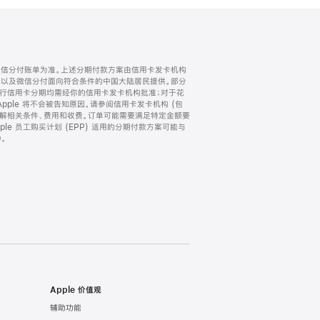
微信分付账单为准。上述分期付款方案由信用卡发卡机构
) 以及微信分付面向符合条件的中国大陆居民提供。部分
家。所有银行信用卡分期均需经你的信用卡发卡机构批准；对于花
ple 将不会被告知原因。请参阅信用卡发卡机构 (包
了解相关条件、费用和收费。订单可能需要满足特定金额要
e 员工购买计划 (EPP) 适用的分期付款方案可能与
。
Apple 价值观
辅助功能