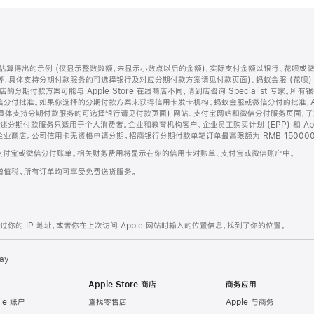
算得出的示例 (仅显示整数数额，未显示小数点以后的金额)，实际支付金额以银行、花呗或
等，具体支持分期付款服务的可选择银行及对应分期付款方案请见付款页面)、蚂蚁金服 (花呗
售店的分期付款方案可能与 Apple Store 在线商店不同，请到店咨询 Specialist 专
分付批准。如果你选择的分期付款方案未获得信用卡发卡机构、蚂蚁金服或微信分付的批准，Ap
具体支持分期付款服务的可选择银行请见付款页面) 网站、支付宝网站和微信分付服务页面，
期付款服务只适用于个人消费者。企业和教育机构客户、企业员工购买计划 (EPP) 和 Appl
企业商店。公司信用卡无资格申请分期。招商银行分期付款单笔订单最高限额为 RMB 150000
支付宝或微信分付账单。相关财务费用将显示在你的信用卡对账单、支付宝或微信账户中。
增值税。所有订单均可享受免费送货服务。
的 IP 地址，或者你在上次访问 Apple 网站时输入的位置信息，找到了你的位置。
ay
Apple Store 商店
商务应用
le 账户
查找零售店
Apple 与商务