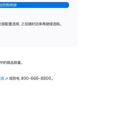
加到购物袋
全部配置选择，之后随时回来再继续选购。
中的商品数量。
交流
(在
或致电
400-666-8800。
新
窗
口
中
打
开)