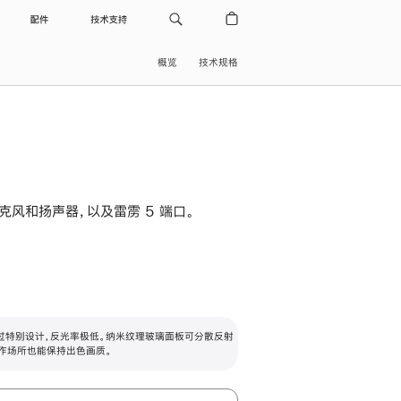
配件
技术支持
概览
技术规格
级麦克风和扬声器，以及雷雳 5 端口。
过特别设计，反光率极低。纳米纹理玻璃面板可分散反射
作场所也能保持出色画质。