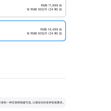
RMB 11,999
起
或 RMB 500/月 (24 期) 起
RMB 14,499
起
或 RMB 605/月 (24 期) 起
配可调倾斜度及高度的支架，额外增加 105
VESA 支架转换器
 有两种支架和一种支架转换器可选，以满足你的各种安装需求。
毫米的高度调节范围。
容的支架 (未随附)