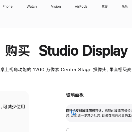
iPhone
Watch
Vision
AirPods
家居
娱乐
购买 Studio Display
桌上视角功能的 1200 万像素 Center Stage 摄像头、录音棚
玻璃面板
，可减少使用
纳米纹理玻璃面板可进一步减少反光，即使在
两种抗反射玻璃面板可选。
标配的玻璃面板经
。
有高亮光源的场所使用，也能保持出色画质。
展
光，从而进一步减少反光，即使在高亮光源的工
开