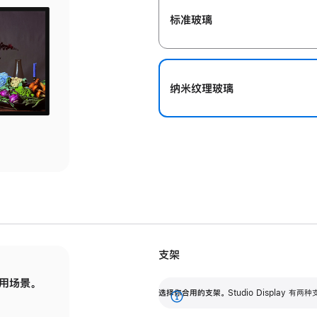
标准玻璃
纳米纹理玻璃
支架
用场景。
标配可调倾斜度的支架，提供 30 度的倾斜度
选
选择你合用的支架。
Studio Display
调节范围。
展