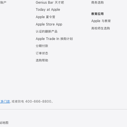
e 账户
Genius Bar 天才吧
商务选购
Today at Apple
教育应用
Apple 夏令营
Apple 与教育
Apple Store App
高校师生选购
认证的翻新产品
Apple Trade In 换购计划
分期付款
订单状态
选购帮助
更多门店
，或者致电
400-666-8800
。
站地图