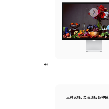
上
下
一
一
张
张
图
图
库
库
图
图
片
片
-
-
玻
玻
璃
璃
三种选择，灵活适应各种使
面
面
板
板