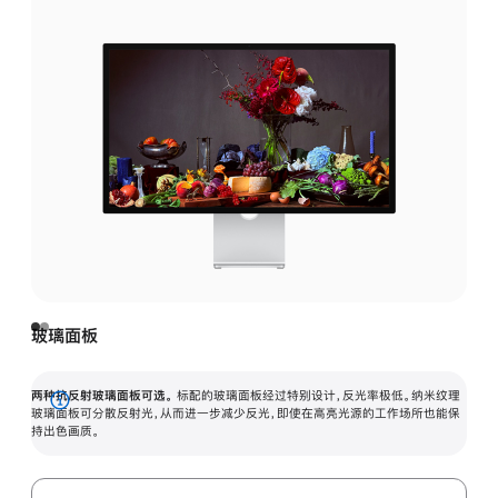
玻璃面板
两种抗反射玻璃面板可选。
标配的玻璃面板经过特别设计，反光率极低。纳米纹理
展
玻璃面板可分散反射光，从而进一步减少反光，即使在高亮光源的工作场所也能保
持出色画质。
开