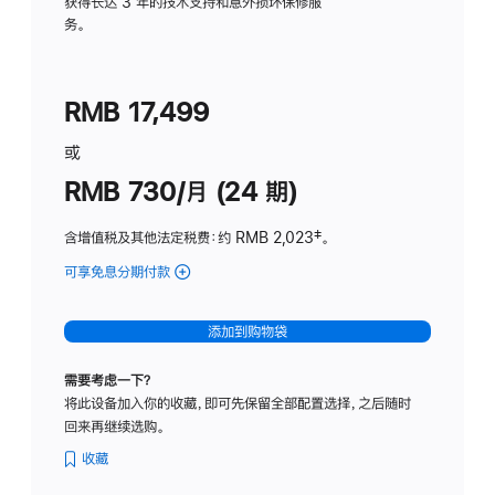
务
获得长达 3 年的技术支持和意外损坏保修服
务。
计
划
(适
RMB 17,499
用
于
或
Studio
RMB 730/月 (24 期)
Display
含增值税及其他法定税费
：约 RMB 2,023
脚
‡。
注
可享免息分期付款
(Studio
Display
-
添加到购物袋
纳
米
需要考虑一下？
纹
将此设备加入你的收藏，即可先保留全部配置选择，之后随时
理
回来再继续选购。
玻
璃
收藏
面