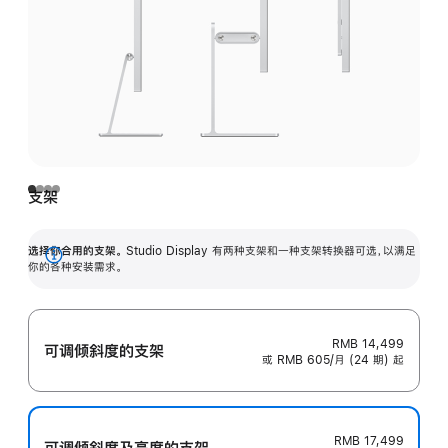
支架
选择你合用的支架。
Studio Display 有两种支架和一种支架转换器可选，以满足
展
你的各种安装需求。
开
RMB 14,499
可调倾斜度的支架
或 RMB 605/月 (24 期) 起
RMB 17,499
可调倾斜度及高‍度的支‍架