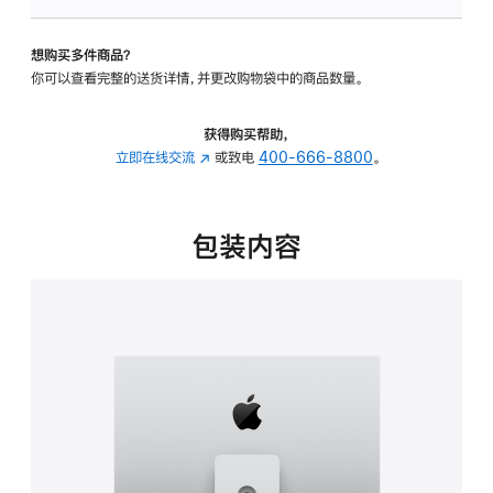
板
-
想购买多件商品？
可
你可以查看完整的送货详情，并更改购物袋中的商品数量。
调
倾
斜
获得购买帮助，
度
立即在线交流
(在
或致电
400-666-8800
。
及
新
高
窗
度
口
包装内容
的
中
支
打
架
开)
的
分
期
付
款
选
项)