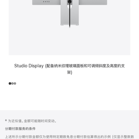
Studio Display (配备纳米纹理玻璃面板和可调倾斜度及高度的支
架)
网
脚
‡ 为近似值。金额可能随时间变动。
注
页
分期付款服务的条件
页
上述所示分期付款金额仅为使用特定期数免息分期付款估算得出的示例 (仅显示整数数