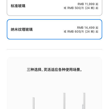
RMB 11,999
起
标准玻璃
或 RMB 500/月 (24 期) 起
RMB 14,499
起
纳米纹理玻璃
或 RMB 605/月 (24 期) 起
三种选择，灵活适应各种使用场景。
标