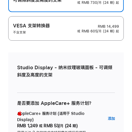
或 RMB 730/月 (24 期) 起
VESA 支架转换器
RMB 14,499
或 RMB 605/月 (24 期) 起
不含支架
Studio Display - 纳米纹理玻璃面板 - 可调倾
斜度及高度的支架
是否要添加 AppleCare+ 服务计划？
AppleCare+ 服务计划 (适用于 Studio
AppleC
添加
Display)
服
RMB 1,249
或
RMB 53/月 (24 期)