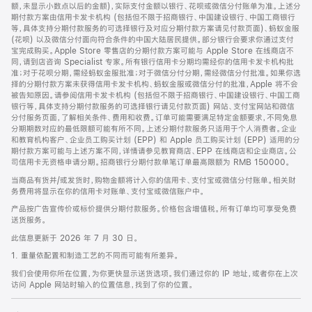
脚
额，未显示小数点以后的金额)，实际支付金额以银行、花呗或微信分付账单为准。上述分
期付款方案由信用卡发卡机构 (包括但不限于招商银行、中国建设银行、中国工商银行
等，具体支持分期付款服务的可选择银行及对应分期付款方案请见付款页面)、蚂蚁金服
(花呗) 以及微信分付面向符合条件的中国大陆居民提供。部分银行会要求你通过支付
宝完成购买。Apple Store 零售店的分期付款方案可能与 Apple Store 在线商店不
同，请到店咨询 Specialist 专家。所有银行信用卡分期均需经你的信用卡发卡机构批
准；对于花呗分期，需经蚂蚁金服批准；对于微信分付分期，需经微信分付批准。如果你选
择的分期付款方案未获得信用卡发卡机构、蚂蚁金服或微信分付的批准，Apple 将不会
被告知原因。请参阅信用卡发卡机构 (包括但不限于招商银行、中国建设银行、中国工商
银行等，具体支持分期付款服务的可选择银行请见付款页面) 网站、支付宝网站和微信
分付服务页面，了解相关条件、费用和收费。订单可能需要满足特定金额要求，不同免息
分期期数对应的最低限额可能有所不同。上述分期付款服务只适用于个人消费者。企业
和教育机构客户、企业员工购买计划 (EPP) 和 Apple 员工购买计划 (EPP) 适用的分
期付款方案可能与上述方案不同，详情请参见教育商店、EPP 在线商店和企业商店。公
司信用卡无资格申请分期。招商银行分期付款单笔订单最高限额为 RMB 150000。
当商品有货并/或发货时，购物金额将计入你的信用卡、支付宝或微信分付账单。相关财
务费用将显示在你的信用卡对账单、支付宝或微信账户中。
产品按广告宣传价或标价提供分期付款服务。价格包含增值税。所有订单均可享受免费
送货服务。
此信息更新于 2026 年 7 月 30 日。
1. 重量依配置和制造工艺的不同而可能有所差异。
我们会使用你所在位置，为你更快显示送货选项。我们通过你的 IP 地址，或者你在上次
访问 Apple 网站时输入的位置信息，找到了你的位置。