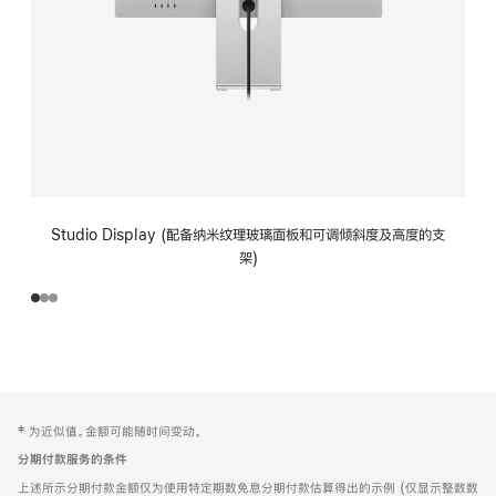
Studio Display (配备纳米纹理玻璃面板和可调倾斜度及高度的支
架)
网
脚
‡ 为近似值。金额可能随时间变动。
注
页
分期付款服务的条件
页
上述所示分期付款金额仅为使用特定期数免息分期付款估算得出的示例 (仅显示整数数