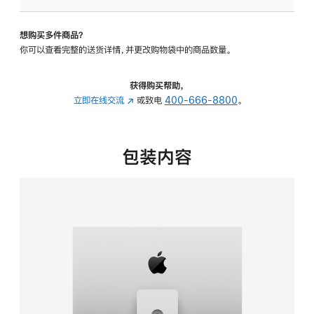
板
-
想购买多件商品？
可
你可以查看完整的送货详情，并更改购物袋中的商品数量。
调
倾
斜
获得购买帮助，
度
立即在线交流
(在
或致电
400-666-8800
。
及
新
高
窗
度
口
包装内容
的
中
支
打
架
开)
的
分
期
付
款
选
项)