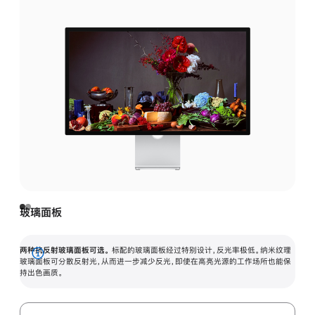
玻璃面板
两种抗反射玻璃面板可选。
标配的玻璃面板经过特别设计，反光率极低。纳米纹理
展
玻璃面板可分散反射光，从而进一步减少反光，即使在高亮光源的工作场所也能保
持出色画质。
开