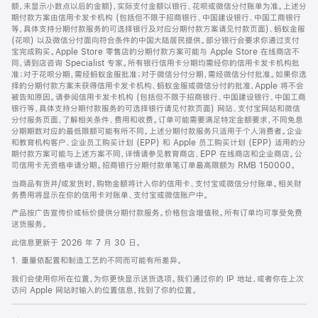
脚
额，未显示小数点以后的金额)，实际支付金额以银行、花呗或微信分付账单为准。上述分
期付款方案由信用卡发卡机构 (包括但不限于招商银行、中国建设银行、中国工商银行
等，具体支持分期付款服务的可选择银行及对应分期付款方案请见付款页面)、蚂蚁金服
(花呗) 以及微信分付面向符合条件的中国大陆居民提供。部分银行会要求你通过支付
宝完成购买。Apple Store 零售店的分期付款方案可能与 Apple Store 在线商店不
同，请到店咨询 Specialist 专家。所有银行信用卡分期均需经你的信用卡发卡机构批
准；对于花呗分期，需经蚂蚁金服批准；对于微信分付分期，需经微信分付批准。如果你选
择的分期付款方案未获得信用卡发卡机构、蚂蚁金服或微信分付的批准，Apple 将不会
被告知原因。请参阅信用卡发卡机构 (包括但不限于招商银行、中国建设银行、中国工商
银行等，具体支持分期付款服务的可选择银行请见付款页面) 网站、支付宝网站和微信
分付服务页面，了解相关条件、费用和收费。订单可能需要满足特定金额要求，不同免息
分期期数对应的最低限额可能有所不同。上述分期付款服务只适用于个人消费者。企业
和教育机构客户、企业员工购买计划 (EPP) 和 Apple 员工购买计划 (EPP) 适用的分
期付款方案可能与上述方案不同，详情请参见教育商店、EPP 在线商店和企业商店。公
司信用卡无资格申请分期。招商银行分期付款单笔订单最高限额为 RMB 150000。
当商品有货并/或发货时，购物金额将计入你的信用卡、支付宝或微信分付账单。相关财
务费用将显示在你的信用卡对账单、支付宝或微信账户中。
产品按广告宣传价或标价提供分期付款服务。价格包含增值税。所有订单均可享受免费
送货服务。
此信息更新于 2026 年 7 月 30 日。
1. 重量依配置和制造工艺的不同而可能有所差异。
我们会使用你所在位置，为你更快显示送货选项。我们通过你的 IP 地址，或者你在上次
访问 Apple 网站时输入的位置信息，找到了你的位置。