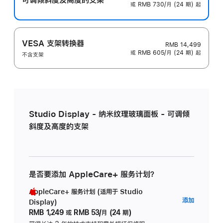
或 RMB 730/月 (24 期) 起
VESA 支架转换器
RMB 14,499
或 RMB 605/月 (24 期) 起
不含支架
Studio Display - 纳米纹理玻璃面板 - 可调倾
斜度及高度的支架
是否要添加 AppleCare+ 服务计划？
AppleCare+ 服务计划 (适用于 Studio
AppleC
添加
Display)
服
RMB 1,249
或
RMB 53/月 (24 期)