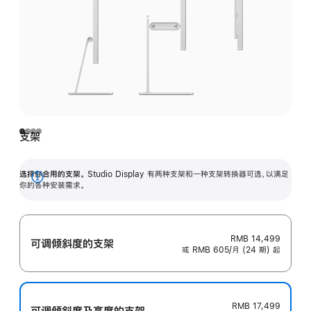
支架
选择你合用的支架。
Studio Display 有两种支架和一种支架转换器可选，以满足
展
你的各种安装需求。
开
RMB 14,499
可调倾斜度的支架
或 RMB 605/月 (24 期) 起
RMB 17,499
可调倾斜度及高‍度的支‍架