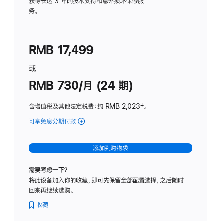
务
获得长达 3 年的技术支持和意外损坏保修服
务。
计
划
(适
RMB 17,499
用
于
或
Studio
RMB 730/月 (24 期)
Display
含增值税及其他法定税费
：约 RMB 2,023
脚
‡。
注
可享免息分期付款
(Studio
Display
-
添加到购物袋
纳
米
需要考虑一下？
纹
将此设备加入你的收藏，即可先保留全部配置选择，之后随时
理
回来再继续选购。
玻
璃
收藏
面