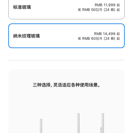
RMB 11,999
起
标准玻璃
或 RMB 500/月 (24 期) 起
RMB 14,499
起
纳米纹理玻璃
或 RMB 605/月 (24 期) 起
三种选择，灵活适应各种使用场景。
标