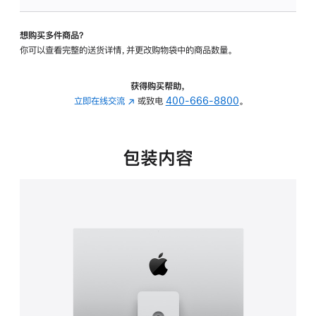
板
-
想购买多件商品？
可
你可以查看完整的送货详情，并更改购物袋中的商品数量。
调
倾
斜
获得购买帮助，
度
立即在线交流
(在
或致电
400-666-8800
。
及
新
高
窗
度
口
包装内容
的
中
支
打
架
开)
的
分
期
付
款
选
项)