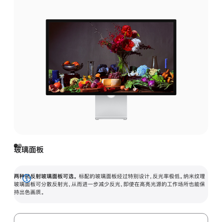
玻璃面板
两种抗反射玻璃面板可选。
标配的玻璃面板经过特别设计，反光率极低。纳米纹理
展
玻璃面板可分散反射光，从而进一步减少反光，即使在高亮光源的工作场所也能保
持出色画质。
开