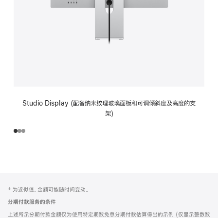
Studio Display (配备纳米纹理玻璃面板和可调倾斜度及高度的支
架)
网
脚
‡ 为近似值。金额可能随时间变动。
注
页
分期付款服务的条件
页
上述所示分期付款金额仅为使用特定期数免息分期付款估算得出的示例 (仅显示整数数