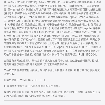
脚
额，未显示小数点以后的金额)，实际支付金额以银行、花呗或微信分付账单为准。上述分
期付款方案由信用卡发卡机构 (包括但不限于招商银行、中国建设银行、中国工商银行
等，具体支持分期付款服务的可选择银行及对应分期付款方案请见付款页面)、蚂蚁金服
(花呗) 以及微信分付面向符合条件的中国大陆居民提供。部分银行会要求你通过支付
宝完成购买。Apple Store 零售店的分期付款方案可能与 Apple Store 在线商店不
同，请到店咨询 Specialist 专家。所有银行信用卡分期均需经你的信用卡发卡机构批
准；对于花呗分期，需经蚂蚁金服批准；对于微信分付分期，需经微信分付批准。如果你选
择的分期付款方案未获得信用卡发卡机构、蚂蚁金服或微信分付的批准，Apple 将不会
被告知原因。请参阅信用卡发卡机构 (包括但不限于招商银行、中国建设银行、中国工商
银行等，具体支持分期付款服务的可选择银行请见付款页面) 网站、支付宝网站和微信
分付服务页面，了解相关条件、费用和收费。订单可能需要满足特定金额要求，不同免息
分期期数对应的最低限额可能有所不同。上述分期付款服务只适用于个人消费者。企业
和教育机构客户、企业员工购买计划 (EPP) 和 Apple 员工购买计划 (EPP) 适用的分
期付款方案可能与上述方案不同，详情请参见教育商店、EPP 在线商店和企业商店。公
司信用卡无资格申请分期。招商银行分期付款单笔订单最高限额为 RMB 150000。
当商品有货并/或发货时，购物金额将计入你的信用卡、支付宝或微信分付账单。相关财
务费用将显示在你的信用卡对账单、支付宝或微信账户中。
产品按广告宣传价或标价提供分期付款服务。价格包含增值税。所有订单均可享受免费
送货服务。
此信息更新于 2026 年 7 月 30 日。
1. 重量依配置和制造工艺的不同而可能有所差异。
我们会使用你所在位置，为你更快显示送货选项。我们通过你的 IP 地址，或者你在上次
访问 Apple 网站时输入的位置信息，找到了你的位置。