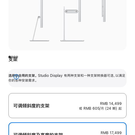
支架
选择你合用的支架。
Studio Display 有两种支架和一种支架转换器可选，以满足
展
你的各种安装需求。
开
RMB 14,499
可调倾斜度的支架
或 RMB 605/月 (24 期) 起
RMB 17,499
可调倾斜度及高‍度的支‍架