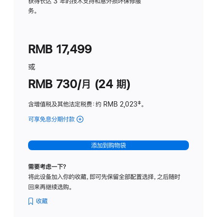
务
获得长达 3 年的技术支持和意外损坏保修服
务。
计
划
(适
RMB 17,499
用
于
或
Studio
RMB 730/月 (24 期)
Display
含增值税及其他法定税费
：约 RMB 2,023
脚
‡。
注
可享免息分期付款
(Studio
Display
-
添加到购物袋
纳
米
需要考虑一下？
纹
将此设备加入你的收藏，即可先保留全部配置选择，之后随时
理
回来再继续选购。
玻
璃
收藏
面