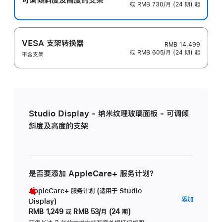
或 RMB 730/月 (24 期) 起
VESA 支架转换器
RMB 14,499
或 RMB 605/月 (24 期) 起
不含支架
Studio Display - 纳米纹理玻璃面板 - 可调倾
斜度及高度的支架
是否要添加 AppleCare+ 服务计划？
AppleCare+ 服务计划 (适用于 Studio
AppleC
添加
Display)
服
RMB 1,249
或
RMB 53/月 (24 期)