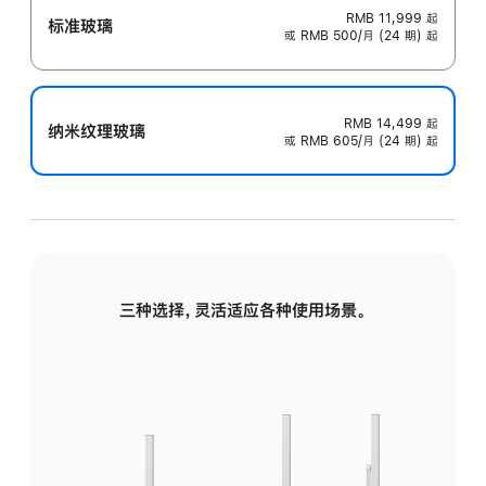
RMB 11,999
起
标准玻璃
或 RMB 500/月 (24 期) 起
RMB 14,499
起
纳米纹理玻璃
或 RMB 605/月 (24 期) 起
三种选择，灵活适应各种使用场景。
标