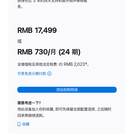
务
获得长达 3 年的技术支持和意外损坏保修服
务。
计
划
(适
RMB 17,499
用
于
或
Studio
RMB 730/月 (24 期)
Display
含增值税及其他法定税费
：约 RMB 2,023
脚
‡。
注
可享免息分期付款
(Studio
Display
-
添加到购物袋
纳
米
需要考虑一下？
纹
将此设备加入你的收藏，即可先保留全部配置选择，之后随时
理
回来再继续选购。
玻
璃
收藏
面