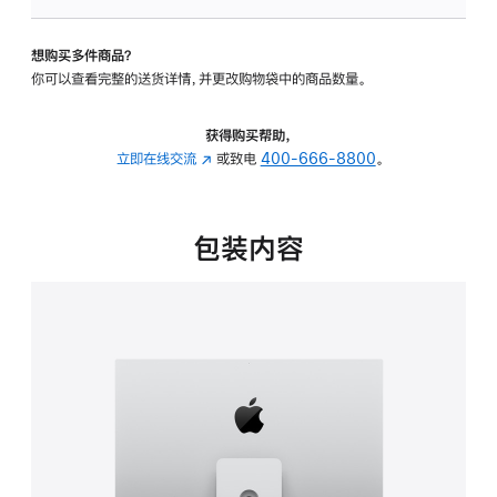
板
-
想购买多件商品？
可
你可以查看完整的送货详情，并更改购物袋中的商品数量。
调
倾
斜
获得购买帮助，
度
立即在线交流
(在
或致电
400-666-8800
。
及
新
高
窗
度
口
包装内容
的
中
支
打
架
开)
的
分
期
付
款
选
项)