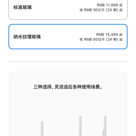
RMB 11,999
起
标准玻璃
或 RMB 500/月 (24 期) 起
RMB 14,499
起
纳米纹理玻璃
或 RMB 605/月 (24 期) 起
三种选择，灵活适应各种使用场景。
标