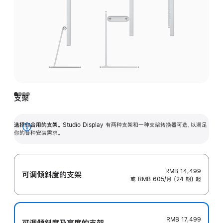
支架
选择你合用的支架。
Studio Display 有两种支架和一种支架转换器可选，以满足
展
你的各种安装需求。
开
RMB 14,499
可调倾斜度的支架
或 RMB 605/月 (24 期) 起
RMB 17,499
可调倾斜度及高‍度的支‍架