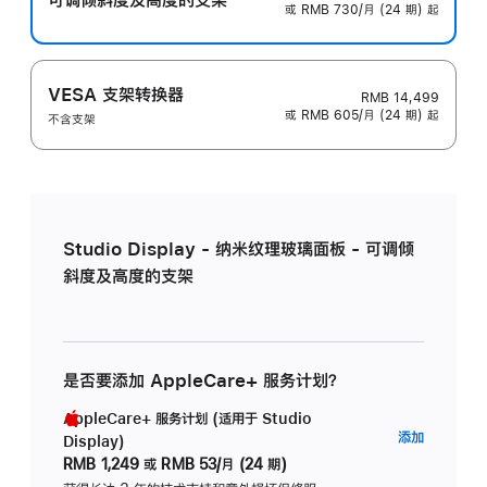
或 RMB 730/月 (24 期) 起
VESA 支架转换器
RMB 14,499
或 RMB 605/月 (24 期) 起
不含支架
Studio Display - 纳米纹理玻璃面板 - 可调倾
斜度及高度的支架
是否要添加 AppleCare+ 服务计划？
AppleCare+ 服务计划 (适用于 Studio
AppleC
添加
Display)
服
RMB 1,249
或
RMB 53/月 (24 期)