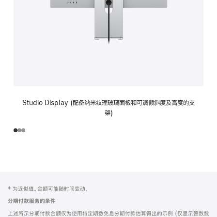
Studio Display (配备纳米纹理玻璃面板和可调倾斜度及高度的支
架)
网
脚
‡ 为近似值。金额可能随时间变动。
注
页
分期付款服务的条件
页
上述所示分期付款金额仅为使用特定期数免息分期付款估算得出的示例 (仅显示整数数