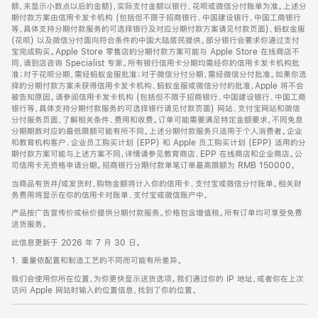
脚
额，未显示小数点以后的金额)，实际支付金额以银行、花呗或微信分付账单为准。上述分
期付款方案由信用卡发卡机构 (包括但不限于招商银行、中国建设银行、中国工商银行
等，具体支持分期付款服务的可选择银行及对应分期付款方案请见付款页面)、蚂蚁金服
(花呗) 以及微信分付面向符合条件的中国大陆居民提供。部分银行会要求你通过支付
宝完成购买。Apple Store 零售店的分期付款方案可能与 Apple Store 在线商店不
同，请到店咨询 Specialist 专家。所有银行信用卡分期均需经你的信用卡发卡机构批
准；对于花呗分期，需经蚂蚁金服批准；对于微信分付分期，需经微信分付批准。如果你选
择的分期付款方案未获得信用卡发卡机构、蚂蚁金服或微信分付的批准，Apple 将不会
被告知原因。请参阅信用卡发卡机构 (包括但不限于招商银行、中国建设银行、中国工商
银行等，具体支持分期付款服务的可选择银行请见付款页面) 网站、支付宝网站和微信
分付服务页面，了解相关条件、费用和收费。订单可能需要满足特定金额要求，不同免息
分期期数对应的最低限额可能有所不同。上述分期付款服务只适用于个人消费者。企业
和教育机构客户、企业员工购买计划 (EPP) 和 Apple 员工购买计划 (EPP) 适用的分
期付款方案可能与上述方案不同，详情请参见教育商店、EPP 在线商店和企业商店。公
司信用卡无资格申请分期。招商银行分期付款单笔订单最高限额为 RMB 150000。
当商品有货并/或发货时，购物金额将计入你的信用卡、支付宝或微信分付账单。相关财
务费用将显示在你的信用卡对账单、支付宝或微信账户中。
产品按广告宣传价或标价提供分期付款服务。价格包含增值税。所有订单均可享受免费
送货服务。
此信息更新于 2026 年 7 月 30 日。
1. 重量依配置和制造工艺的不同而可能有所差异。
我们会使用你所在位置，为你更快显示送货选项。我们通过你的 IP 地址，或者你在上次
访问 Apple 网站时输入的位置信息，找到了你的位置。