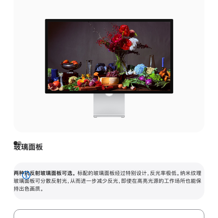
玻璃面板
两种抗反射玻璃面板可选。
标配的玻璃面板经过特别设计，反光率极低。纳米纹理
展
玻璃面板可分散反射光，从而进一步减少反光，即使在高亮光源的工作场所也能保
持出色画质。
开