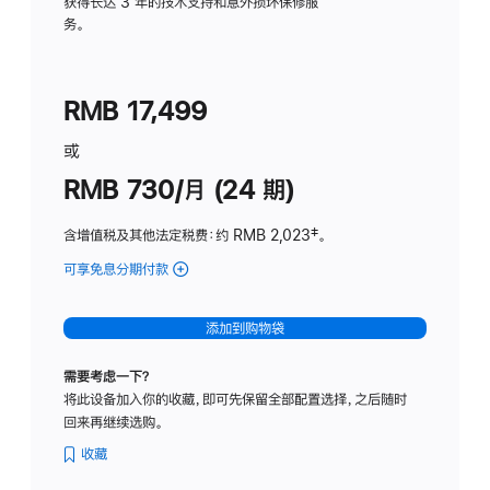
务
获得长达 3 年的技术支持和意外损坏保修服
务。
计
划
(适
RMB 17,499
用
于
或
Studio
RMB 730/月 (24 期)
Display
含增值税及其他法定税费
：约 RMB 2,023
脚
‡。
注
可享免息分期付款
(Studio
Display
-
添加到购物袋
纳
米
需要考虑一下？
纹
将此设备加入你的收藏，即可先保留全部配置选择，之后随时
理
回来再继续选购。
玻
璃
收藏
面