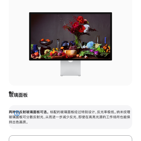
玻璃面板
两种抗反射玻璃面板可选。
标配的玻璃面板经过特别设计，反光率极低。纳米纹理
展
玻璃面板可分散反射光，从而进一步减少反光，即使在高亮光源的工作场所也能保
持出色画质。
开