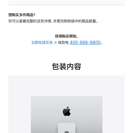
板
-
想购买多件商品？
可
你可以查看完整的送货详情，并更改购物袋中的商品数量。
调
倾
斜
获得购买帮助，
度
立即在线交流
(在
或致电
400-666-8800
。
及
新
高
窗
度
口
包装内容
的
中
支
打
架
开)
的
分
期
付
款
选
项)