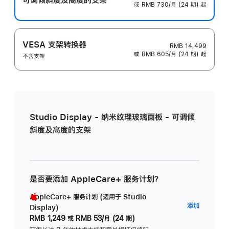
或 RMB 730/月 (24 期) 起
VESA 支架转换器
RMB 14,499
或 RMB 605/月 (24 期) 起
不含支架
Studio Display - 纳米纹理玻璃面板 - 可调倾
斜度及高度的支架
是否要添加 AppleCare+ 服务计划？
AppleCare+ 服务计划 (适用于 Studio
AppleC
添加
Display)
服
RMB 1,249
或
RMB 53/月 (24 期)