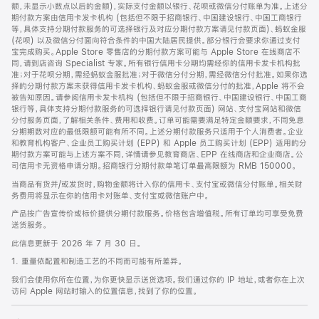
脚
额，未显示小数点以后的金额)，实际支付金额以银行、花呗或微信分付账单为准。上述分
期付款方案由信用卡发卡机构 (包括但不限于招商银行、中国建设银行、中国工商银行
等，具体支持分期付款服务的可选择银行及对应分期付款方案请见付款页面)、蚂蚁金服
(花呗) 以及微信分付面向符合条件的中国大陆居民提供。部分银行会要求你通过支付
宝完成购买。Apple Store 零售店的分期付款方案可能与 Apple Store 在线商店不
同，请到店咨询 Specialist 专家。所有银行信用卡分期均需经你的信用卡发卡机构批
准；对于花呗分期，需经蚂蚁金服批准；对于微信分付分期，需经微信分付批准。如果你选
择的分期付款方案未获得信用卡发卡机构、蚂蚁金服或微信分付的批准，Apple 将不会
被告知原因。请参阅信用卡发卡机构 (包括但不限于招商银行、中国建设银行、中国工商
银行等，具体支持分期付款服务的可选择银行请见付款页面) 网站、支付宝网站和微信
分付服务页面，了解相关条件、费用和收费。订单可能需要满足特定金额要求，不同免息
分期期数对应的最低限额可能有所不同。上述分期付款服务只适用于个人消费者。企业
和教育机构客户、企业员工购买计划 (EPP) 和 Apple 员工购买计划 (EPP) 适用的分
期付款方案可能与上述方案不同，详情请参见教育商店、EPP 在线商店和企业商店。公
司信用卡无资格申请分期。招商银行分期付款单笔订单最高限额为 RMB 150000。
当商品有货并/或发货时，购物金额将计入你的信用卡、支付宝或微信分付账单。相关财
务费用将显示在你的信用卡对账单、支付宝或微信账户中。
产品按广告宣传价或标价提供分期付款服务。价格包含增值税。所有订单均可享受免费
送货服务。
此信息更新于 2026 年 7 月 30 日。
1. 重量依配置和制造工艺的不同而可能有所差异。
我们会使用你所在位置，为你更快显示送货选项。我们通过你的 IP 地址，或者你在上次
访问 Apple 网站时输入的位置信息，找到了你的位置。