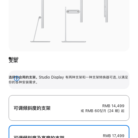
支架
选择你合用的支架。
Studio Display 有两种支架和一种支架转换器可选，以满足
展
你的各种安装需求。
开
RMB 14,499
可调倾斜度的支架
或 RMB 605/月 (24 期) 起
RMB 17,499
可调倾斜度及高‍度的支‍架