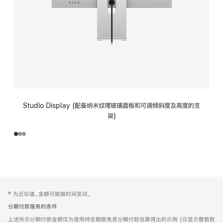
Studio Display (配备纳米纹理玻璃面板和可调倾斜度及高度的支
架)
网
脚
‡ 为近似值。金额可能随时间变动。
注
页
分期付款服务的条件
页
上述所示分期付款金额仅为使用特定期数免息分期付款估算得出的示例 (仅显示整数数