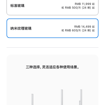
RMB 11,999
起
标准玻璃
或 RMB 500/月 (24 期) 起
RMB 14,499
起
纳米纹理玻璃
或 RMB 605/月 (24 期) 起
三种选择，灵活适应各种使用场景。
标