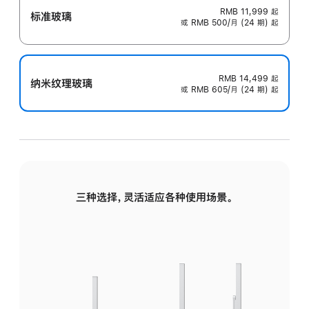
RMB 11,999
起
标准玻璃
或 RMB 500/月 (24 期) 起
RMB 14,499
起
纳米纹理玻璃
或 RMB 605/月 (24 期) 起
三种选择，灵活适应各种使用场景。
标