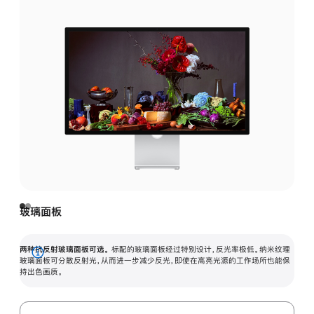
玻璃面板
两种抗反射玻璃面板可选。
标配的玻璃面板经过特别设计，反光率极低。纳米纹理
展
玻璃面板可分散反射光，从而进一步减少反光，即使在高亮光源的工作场所也能保
持出色画质。
开