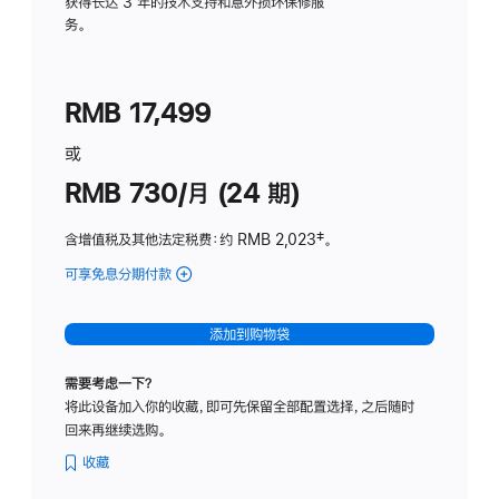
务
获得长达 3 年的技术支持和意外损坏保修服
务。
计
划
(适
RMB 17,499
用
于
或
Studio
RMB 730/月 (24 期)
Display
含增值税及其他法定税费
：约 RMB 2,023
脚
‡。
注
可享免息分期付款
(Studio
Display
-
添加到购物袋
纳
米
需要考虑一下？
纹
将此设备加入你的收藏，即可先保留全部配置选择，之后随时
理
回来再继续选购。
玻
璃
收藏
面