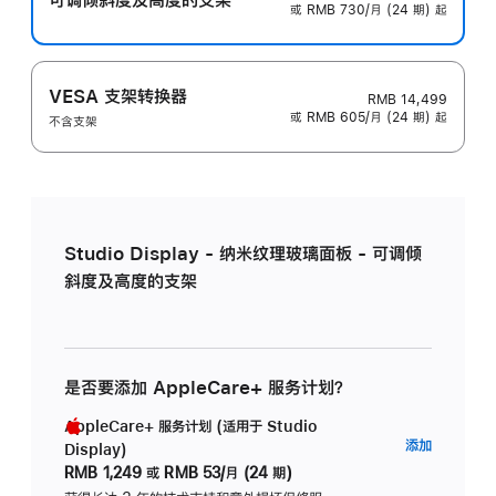
或 RMB 730/月 (24 期) 起
VESA 支架转换器
RMB 14,499
或 RMB 605/月 (24 期) 起
不含支架
Studio Display - 纳米纹理玻璃面板 - 可调倾
斜度及高度的支架
是否要添加 AppleCare+ 服务计划？
AppleCare+ 服务计划 (适用于 Studio
AppleC
添加
Display)
服
RMB 1,249
或
RMB 53/月 (24 期)