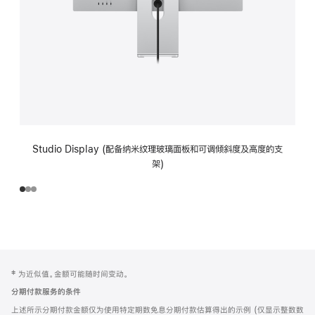
Studio Display (配备纳米纹理玻璃面板和可调倾斜度及高度的支
架)
网
脚
‡ 为近似值。金额可能随时间变动。
注
页
分期付款服务的条件
页
上述所示分期付款金额仅为使用特定期数免息分期付款估算得出的示例 (仅显示整数数