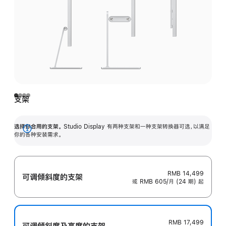
支架
选择你合用的支架。
Studio Display 有两种支架和一种支架转换器可选，以满足
展
你的各种安装需求。
开
RMB 14,499
可调倾斜度的支架
或 RMB 605/月 (24 期) 起
RMB 17,499
可调倾斜度及高‍度的支‍架