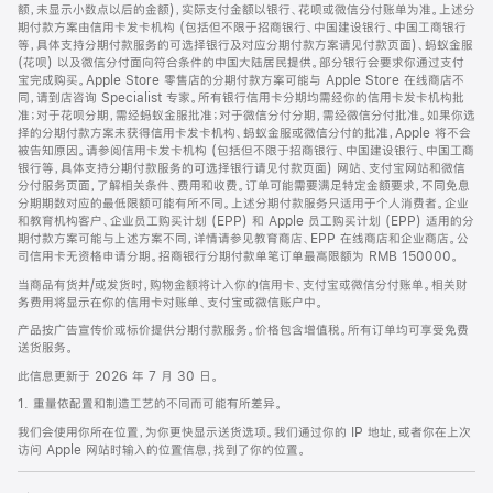
脚
额，未显示小数点以后的金额)，实际支付金额以银行、花呗或微信分付账单为准。上述分
期付款方案由信用卡发卡机构 (包括但不限于招商银行、中国建设银行、中国工商银行
等，具体支持分期付款服务的可选择银行及对应分期付款方案请见付款页面)、蚂蚁金服
(花呗) 以及微信分付面向符合条件的中国大陆居民提供。部分银行会要求你通过支付
宝完成购买。Apple Store 零售店的分期付款方案可能与 Apple Store 在线商店不
同，请到店咨询 Specialist 专家。所有银行信用卡分期均需经你的信用卡发卡机构批
准；对于花呗分期，需经蚂蚁金服批准；对于微信分付分期，需经微信分付批准。如果你选
择的分期付款方案未获得信用卡发卡机构、蚂蚁金服或微信分付的批准，Apple 将不会
被告知原因。请参阅信用卡发卡机构 (包括但不限于招商银行、中国建设银行、中国工商
银行等，具体支持分期付款服务的可选择银行请见付款页面) 网站、支付宝网站和微信
分付服务页面，了解相关条件、费用和收费。订单可能需要满足特定金额要求，不同免息
分期期数对应的最低限额可能有所不同。上述分期付款服务只适用于个人消费者。企业
和教育机构客户、企业员工购买计划 (EPP) 和 Apple 员工购买计划 (EPP) 适用的分
期付款方案可能与上述方案不同，详情请参见教育商店、EPP 在线商店和企业商店。公
司信用卡无资格申请分期。招商银行分期付款单笔订单最高限额为 RMB 150000。
当商品有货并/或发货时，购物金额将计入你的信用卡、支付宝或微信分付账单。相关财
务费用将显示在你的信用卡对账单、支付宝或微信账户中。
产品按广告宣传价或标价提供分期付款服务。价格包含增值税。所有订单均可享受免费
送货服务。
此信息更新于 2026 年 7 月 30 日。
1. 重量依配置和制造工艺的不同而可能有所差异。
我们会使用你所在位置，为你更快显示送货选项。我们通过你的 IP 地址，或者你在上次
访问 Apple 网站时输入的位置信息，找到了你的位置。