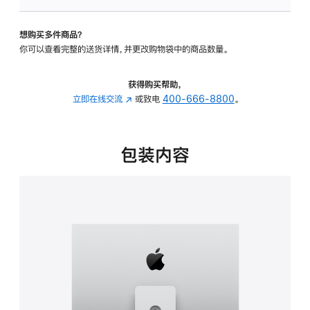
板
-
想购买多件商品？
可
你可以查看完整的送货详情，并更改购物袋中的商品数量。
调
倾
斜
获得购买帮助，
度
立即在线交流
(在
或致电
400-666-8800
。
及
新
高
窗
度
口
包装内容
的
中
支
打
架
开)
的
分
期
付
款
选
项)