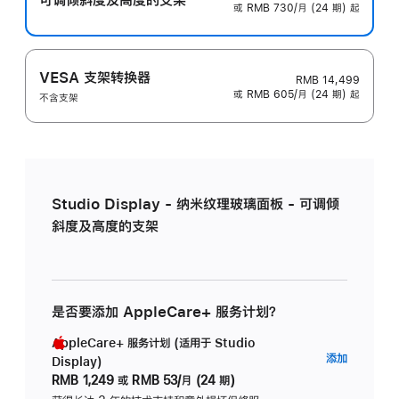
或 RMB 730/月 (24 期) 起
VESA 支架转换器
RMB 14,499
或 RMB 605/月 (24 期) 起
不含支架
Studio Display - 纳米纹理玻璃面板 - 可调倾
斜度及高度的支架
是否要添加 AppleCare+ 服务计划？
AppleCare+ 服务计划 (适用于 Studio
AppleC
添加
Display)
服
RMB 1,249
或
RMB 53/月 (24 期)