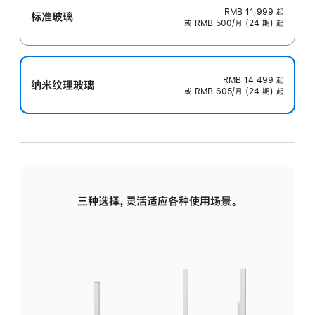
RMB 11,999
起
标准玻璃
或 RMB 500/月 (24 期) 起
RMB 14,499
起
纳米纹理玻璃
或 RMB 605/月 (24 期) 起
三种选择，灵活适应各种使用场景。
标