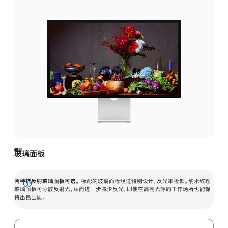
玻璃面板
两种抗反射玻璃面板可选。
标配的玻璃面板经过特别设计，反光率极低。纳米纹理
展
玻璃面板可分散反射光，从而进一步减少反光，即使在高亮光源的工作场所也能保
持出色画质。
开