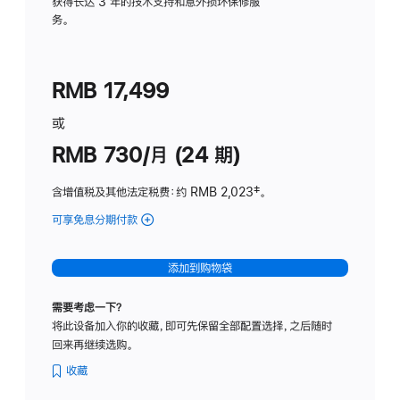
务
获得长达 3 年的技术支持和意外损坏保修服
务。
计
划
(适
RMB 17,499
用
于
或
Studio
RMB 730/月 (24 期)
Display
含增值税及其他法定税费
：约 RMB 2,023
脚
‡。
注
可享免息分期付款
(Studio
Display
-
添加到购物袋
纳
米
需要考虑一下？
纹
将此设备加入你的收藏，即可先保留全部配置选择，之后随时
理
回来再继续选购。
玻
璃
收藏
面