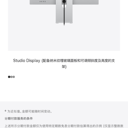
Studio Display (配备纳米纹理玻璃面板和可调倾斜度及高度的支
架)
网
脚
‡ 为近似值。金额可能随时间变动。
注
页
分期付款服务的条件
页
上述所示分期付款金额仅为使用特定期数免息分期付款估算得出的示例 (仅显示整数数