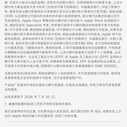
脚
额，未显示小数点以后的金额)，实际支付金额以银行、花呗或微信分付账单为准。上述分
期付款方案由信用卡发卡机构 (包括但不限于招商银行、中国建设银行、中国工商银行
等，具体支持分期付款服务的可选择银行及对应分期付款方案请见付款页面)、蚂蚁金服
(花呗) 以及微信分付面向符合条件的中国大陆居民提供。部分银行会要求你通过支付
宝完成购买。Apple Store 零售店的分期付款方案可能与 Apple Store 在线商店不
同，请到店咨询 Specialist 专家。所有银行信用卡分期均需经你的信用卡发卡机构批
准；对于花呗分期，需经蚂蚁金服批准；对于微信分付分期，需经微信分付批准。如果你选
择的分期付款方案未获得信用卡发卡机构、蚂蚁金服或微信分付的批准，Apple 将不会
被告知原因。请参阅信用卡发卡机构 (包括但不限于招商银行、中国建设银行、中国工商
银行等，具体支持分期付款服务的可选择银行请见付款页面) 网站、支付宝网站和微信
分付服务页面，了解相关条件、费用和收费。订单可能需要满足特定金额要求，不同免息
分期期数对应的最低限额可能有所不同。上述分期付款服务只适用于个人消费者。企业
和教育机构客户、企业员工购买计划 (EPP) 和 Apple 员工购买计划 (EPP) 适用的分
期付款方案可能与上述方案不同，详情请参见教育商店、EPP 在线商店和企业商店。公
司信用卡无资格申请分期。招商银行分期付款单笔订单最高限额为 RMB 150000。
当商品有货并/或发货时，购物金额将计入你的信用卡、支付宝或微信分付账单。相关财
务费用将显示在你的信用卡对账单、支付宝或微信账户中。
产品按广告宣传价或标价提供分期付款服务。价格包含增值税。所有订单均可享受免费
送货服务。
此信息更新于 2026 年 7 月 30 日。
1. 重量依配置和制造工艺的不同而可能有所差异。
我们会使用你所在位置，为你更快显示送货选项。我们通过你的 IP 地址，或者你在上次
访问 Apple 网站时输入的位置信息，找到了你的位置。