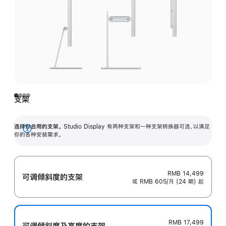
支架
选择你合用的支架。
Studio Display 有两种支架和一种支架转换器可选，以满足
展
你的各种安装需求。
开
RMB 14,499
可调倾斜度的支架
或 RMB 605/月 (24 期) 起
RMB 17,499
可调倾斜度及高‍度的支‍架