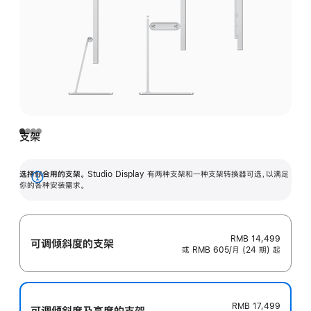
支架
选择你合用的支架。
Studio Display 有两种支架和一种支架转换器可选，以满足
展
你的各种安装需求。
开
RMB 14,499
可调倾斜度的支架
或 RMB 605/月 (24 期) 起
RMB 17,499
可调倾斜度及高‍度的支‍架