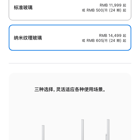
RMB 11,999
起
标准玻璃
或 RMB 500/月 (24 期) 起
RMB 14,499
起
纳米纹理玻璃
或 RMB 605/月 (24 期) 起
三种选择，灵活适应各种使用场景。
标