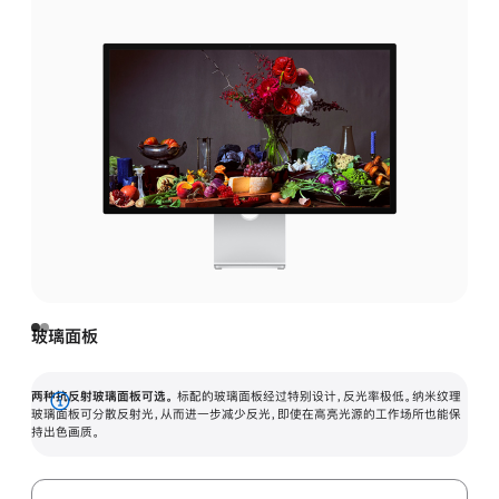
玻璃面板
两种抗反射玻璃面板可选。
标配的玻璃面板经过特别设计，反光率极低。纳米纹理
展
玻璃面板可分散反射光，从而进一步减少反光，即使在高亮光源的工作场所也能保
持出色画质。
开