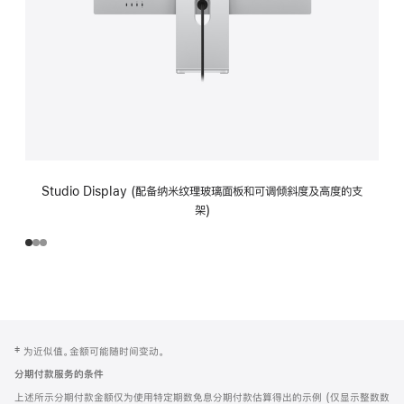
Studio Display (配备纳米纹理玻璃面板和可调倾斜度及高度的支
架)
网
脚
‡ 为近似值。金额可能随时间变动。
注
页
分期付款服务的条件
页
上述所示分期付款金额仅为使用特定期数免息分期付款估算得出的示例 (仅显示整数数