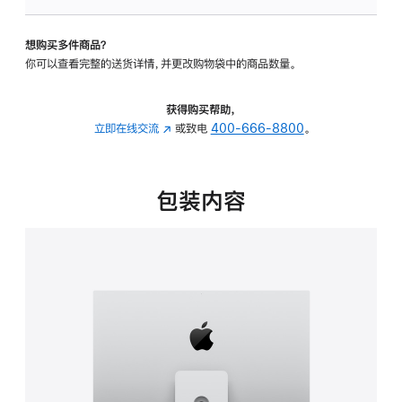
板
-
想购买多件商品？
可
你可以查看完整的送货详情，并更改购物袋中的商品数量。
调
倾
斜
获得购买帮助，
度
立即在线交流
(在
或致电
400-666-8800
。
及
新
高
窗
度
口
包装内容
的
中
支
打
架
开)
的
分
期
付
款
选
项)