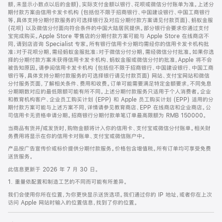
脚
额，未显示小数点以后的金额)，实际支付金额以银行、花呗或微信分付账单为准。上述分
期付款方案由信用卡发卡机构 (包括但不限于招商银行、中国建设银行、中国工商银行
等，具体支持分期付款服务的可选择银行及对应分期付款方案请见付款页面)、蚂蚁金服
(花呗) 以及微信分付面向符合条件的中国大陆居民提供。部分银行会要求你通过支付
宝完成购买。Apple Store 零售店的分期付款方案可能与 Apple Store 在线商店不
同，请到店咨询 Specialist 专家。所有银行信用卡分期均需经你的信用卡发卡机构批
准；对于花呗分期，需经蚂蚁金服批准；对于微信分付分期，需经微信分付批准。如果你选
择的分期付款方案未获得信用卡发卡机构、蚂蚁金服或微信分付的批准，Apple 将不会
被告知原因。请参阅信用卡发卡机构 (包括但不限于招商银行、中国建设银行、中国工商
银行等，具体支持分期付款服务的可选择银行请见付款页面) 网站、支付宝网站和微信
分付服务页面，了解相关条件、费用和收费。订单可能需要满足特定金额要求，不同免息
分期期数对应的最低限额可能有所不同。上述分期付款服务只适用于个人消费者。企业
和教育机构客户、企业员工购买计划 (EPP) 和 Apple 员工购买计划 (EPP) 适用的分
期付款方案可能与上述方案不同，详情请参见教育商店、EPP 在线商店和企业商店。公
司信用卡无资格申请分期。招商银行分期付款单笔订单最高限额为 RMB 150000。
当商品有货并/或发货时，购物金额将计入你的信用卡、支付宝或微信分付账单。相关财
务费用将显示在你的信用卡对账单、支付宝或微信账户中。
产品按广告宣传价或标价提供分期付款服务。价格包含增值税。所有订单均可享受免费
送货服务。
此信息更新于 2026 年 7 月 30 日。
1. 重量依配置和制造工艺的不同而可能有所差异。
我们会使用你所在位置，为你更快显示送货选项。我们通过你的 IP 地址，或者你在上次
访问 Apple 网站时输入的位置信息，找到了你的位置。