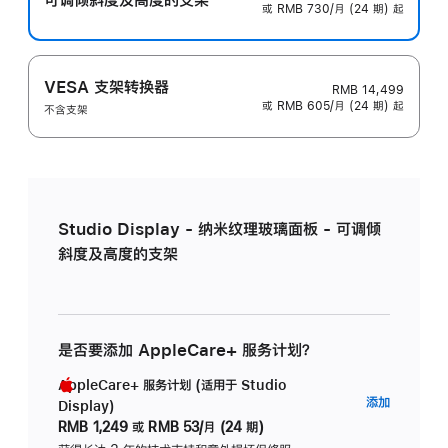
或 RMB 730/月 (24 期) 起
VESA 支架转换器
RMB 14,499
或 RMB 605/月 (24 期) 起
不含支架
Studio Display - 纳米纹理玻璃面板 - 可调倾
斜度及高度的支架
是否要添加 AppleCare+ 服务计划？
AppleCare+ 服务计划 (适用于 Studio
AppleC
添加
Display)
服
RMB 1,249
或
RMB 53/月 (24 期)