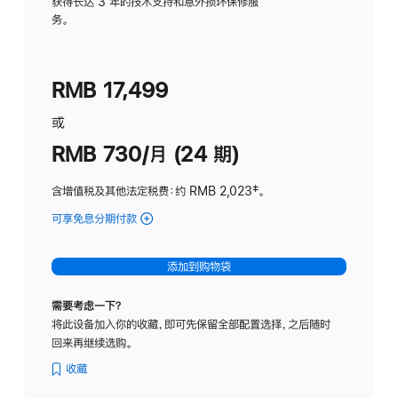
务
获得长达 3 年的技术支持和意外损坏保修服
务。
计
划
(适
RMB 17,499
用
于
或
Studio
RMB 730/月 (24 期)
Display
含增值税及其他法定税费
：约 RMB 2,023
脚
‡。
注
可享免息分期付款
(Studio
Display
-
添加到购物袋
纳
米
需要考虑一下？
纹
将此设备加入你的收藏，即可先保留全部配置选择，之后随时
理
回来再继续选购。
玻
璃
收藏
面