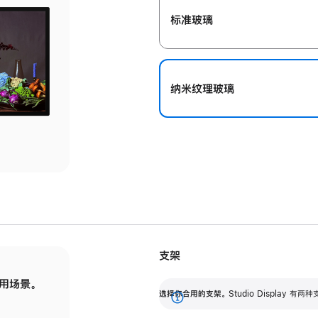
标准玻璃
纳米纹理玻璃
支架
用场景。
标配可调倾斜度的支架，提供 30 度的倾斜度
选
选择你合用的支架。
Studio Display
调节范围。
展