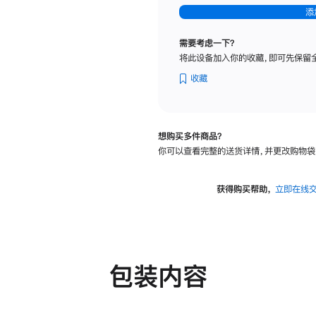
-
添
纳
米
需要考虑一下？
纹
将此设备加入你的收藏，即可先保留
理
玻
收藏
璃
面
板
想购买多件商品？
-
你可以查看完整的送货详情，并更改购物袋
可
调
倾
获得购买帮助，
立即在线
斜
度
及
高
度
包装内容
的
支
架
的