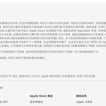
算得出的示例 (仅显示整数数额，未显示小数点以后的金额)，实际支付金额以银行、花呗或
等，具体支持分期付款服务的可选择银行及对应分期付款方案请见付款页面)、蚂蚁金服 (花呗
售店的分期付款方案可能与 Apple Store 在线商店不同，请到店咨询 Specialist 专
分付批准。如果你选择的分期付款方案未获得信用卡发卡机构、蚂蚁金服或微信分付的批准，Ap
具体支持分期付款服务的可选择银行请见付款页面) 网站、支付宝网站和微信分付服务页面，
期付款服务只适用于个人消费者。企业和教育机构客户、企业员工购买计划 (EPP) 和 Appl
企业商店。公司信用卡无资格申请分期。招商银行分期付款单笔订单最高限额为 RMB 150000
支付宝或微信分付账单。相关财务费用将显示在你的信用卡对账单、支付宝或微信账户中。
增值税。所有订单均可享受免费送货服务。
的 IP 地址，或者你在上次访问 Apple 网站时输入的位置信息，找到了你的位置。
ay
Apple Store 商店
商务应用
le 账户
查找零售店
Apple 与商务