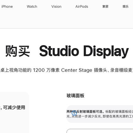
iPhone
Watch
Vision
AirPods
家居
娱乐
购买 Studio Display
桌上视角功能的 1200 万像素 Center Stage 摄像头、录音棚
玻璃面板
，可减少使用
纳米纹理玻璃面板可进一步减少反光，即使在
两种抗反射玻璃面板可选。
标配的玻璃面板经
。
有高亮光源的场所使用，也能保持出色画质。
展
光，从而进一步减少反光，即使在高亮光源的工
开