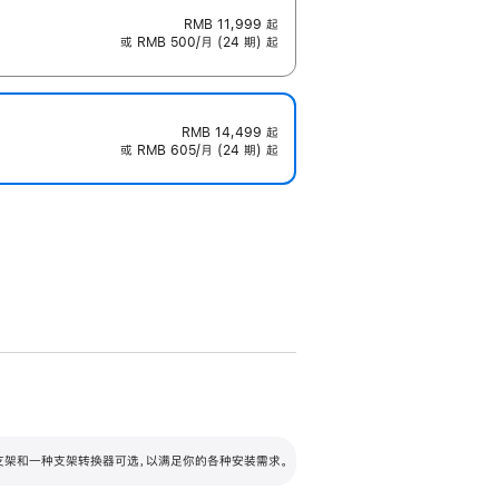
RMB 11,999
起
或 RMB 500/月 (24 期) 起
RMB 14,499
起
或 RMB 605/月 (24 期) 起
配可调倾斜度及高度的支架，额外增加 105
VESA 支架转换器
 有两种支架和一种支架转换器可选，以满足你的各种安装需求。
毫米的高度调节范围。
容的支架 (未随附)