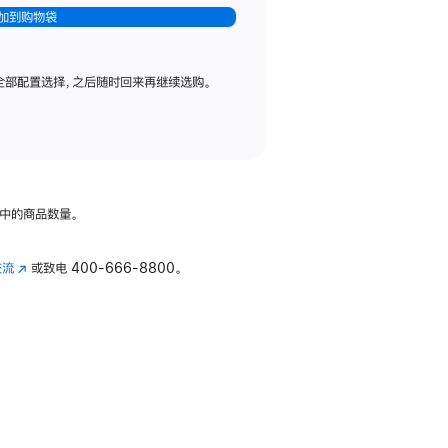
加到购物袋
全部配置选择，之后随时回来再继续选购。
中的商品数量。
交流
(在
或致电
400-666-8800。
新
窗
口
中
打
开)