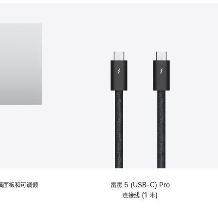
分
期
付
款
选
项)
理玻璃面板和可调倾
雷雳 5 (USB-C) Pro
连接线 (1 米)