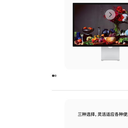
上
下
一
一
张
张
图
图
库
库
图
图
片
片
-
-
玻
玻
璃
璃
三种选择，灵活适应各种使
面
面
板
板