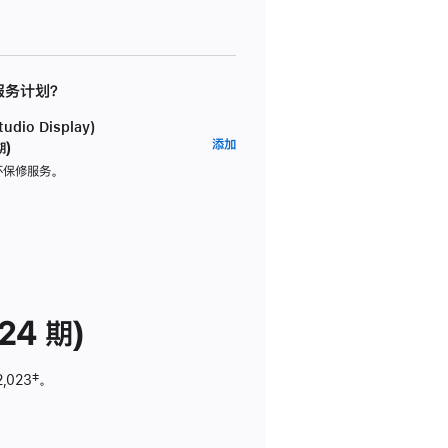
 服务计划？
dio Display)
AppleCare+
添加
期)
服
坏保修服务。
务
计
划
(适
用
于
24 期)
Studio
Display)
2,023
脚
‡。
注