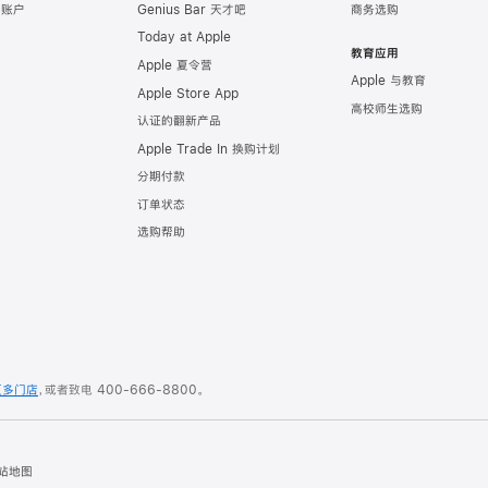
e 账户
Genius Bar 天才吧
商务选购
Today at Apple
教育应用
Apple 夏令营
Apple 与教育
Apple Store App
高校师生选购
认证的翻新产品
Apple Trade In 换购计划
分期付款
订单状态
选购帮助
更多门店
，或者致电
400-666-8800
。
站地图