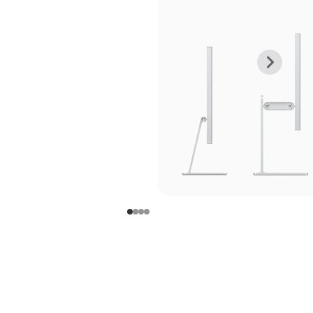
上
下
一
一
张
张
图
图
库
库
图
图
片
片
-
-
支
支
架
架