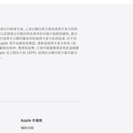
微信分付账单为准。上述分期付款方案由信用卡发卡机构
) 以及微信分付面向符合条件的中国大陆居民提供。部分
家。所有银行信用卡分期均需经你的信用卡发卡机构批准；对于花
ple 将不会被告知原因。请参阅信用卡发卡机构 (包
了解相关条件、费用和收费。订单可能需要满足特定金额要
e 员工购买计划 (EPP) 适用的分期付款方案可能与
。
Apple 价值观
辅助功能