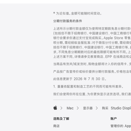
网
脚
‡ 为近似值。金额可能随时间变动。
注
页
分期付款服务的条件
页
上述所示分期付款金额仅为使用特定期数免息分期付款估
脚
(包括但不限于招商银行、中国建设银行、中国工商银行
银行会要求你通过支付宝完成购买。Apple Store 零
呗分期，需经蚂蚁金服批准；对于微信分付分期，需经微信
括但不限于招商银行、中国建设银行、中国工商银行等，
求，不同免息分期期数对应的最低限额可能有所不同。上述分
上述方案不同，详情请参见教育商店、EPP 在线商店和
当商品有货并/或发货时，购物金额将计入你的信用卡、
产品按广告宣传价或标价提供分期付款服务。价格包含
此信息更新于 2026 年 7 月 30 日。
1. 重量依配置和制造工艺的不同而可能有所差异。
我们会使用你所在位置，为你更快显示送货选项。我们通过你
Mac
显示器
购买 Studio Displ
Apple
选购及了解
账户
商店
管理你的 App