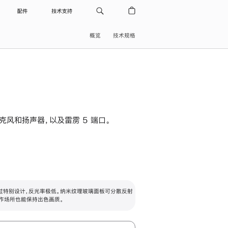
配件
技术支持
概览
技术规格
级麦克风和扬声器，以及雷雳 5 端口。
过特别设计，反光率极低。纳米纹理玻璃面板可分散反射
作场所也能保持出色画质。