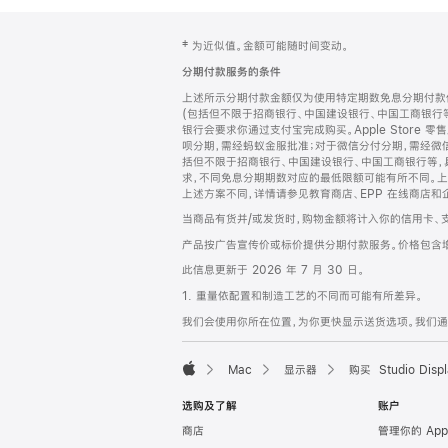
网
脚
‡ 为近似值。金额可能随时间变动。
注
页
分期付款服务的条件
页
上述所示分期付款金额仅为使用特定期数免息分期付款估
脚
(包括但不限于招商银行、中国建设银行、中国工商银行
银行会要求你通过支付宝完成购买。Apple Store 零
呗分期，需经蚂蚁金服批准；对于微信分付分期，需经微信
括但不限于招商银行、中国建设银行、中国工商银行等，
求，不同免息分期期数对应的最低限额可能有所不同。上述分
上述方案不同，详情请参见教育商店、EPP 在线商店和
当商品有货并/或发货时，购物金额将计入你的信用卡、
产品按广告宣传价或标价提供分期付款服务。价格包含
此信息更新于 2026 年 7 月 30 日。
1. 重量依配置和制造工艺的不同而可能有所差异。
我们会使用你所在位置，为你更快显示送货选项。我们通过你
Mac
显示器
购买 Studio Displ
Apple
选购及了解
账户
商店
管理你的 App