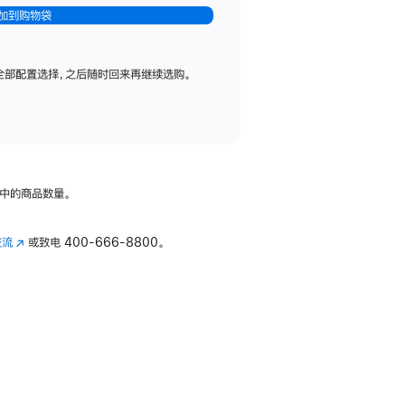
加到购物袋
全部配置选择，之后随时回来再继续选购。
中的商品数量。
交流
(在
或致电
400-666-8800。
新
窗
口
中
打
开)