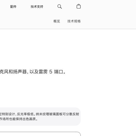
配件
技术支持
概览
技术规格
级麦克风和扬声器，以及雷雳 5 端口。
过特别设计，反光率极低。纳米纹理玻璃面板可分散反射
作场所也能保持出色画质。