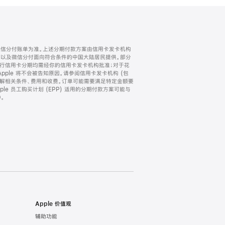
微信分付账单为准。上述分期付款方案由信用卡发卡机构
) 以及微信分付面向符合条件的中国大陆居民提供。部分
家。所有银行信用卡分期均需经你的信用卡发卡机构批准；对于花
ple 将不会被告知原因。请参阅信用卡发卡机构 (包
了解相关条件、费用和收费。订单可能需要满足特定金额要
e 员工购买计划 (EPP) 适用的分期付款方案可能与
。
Apple 价值观
辅助功能