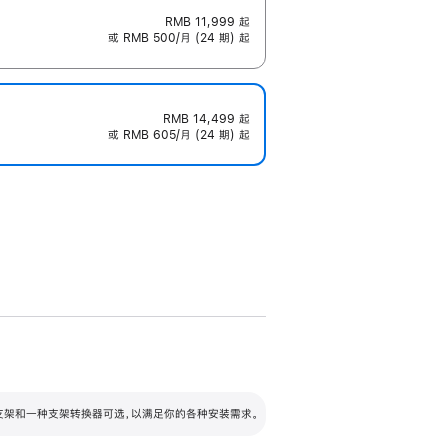
RMB 11,999
起
或 RMB 500/月 (24 期) 起
RMB 14,499
起
或 RMB 605/月 (24 期) 起
配可调倾斜度及高度的支架，额外增加 105
VESA 支架转换器
 有两种支架和一种支架转换器可选，以满足你的各种安装需求。
毫米的高度调节范围。
容的支架 (未随附)