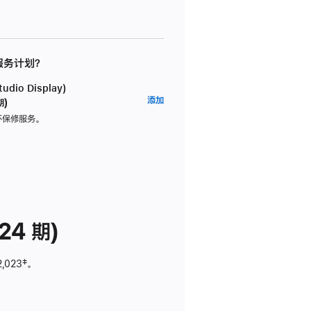
 服务计划？
dio Display)
AppleCare+
添加
期)
服
坏保修服务。
务
计
划
(适
用
于
24 期)
Studio
Display)
2,023
脚
‡。
注