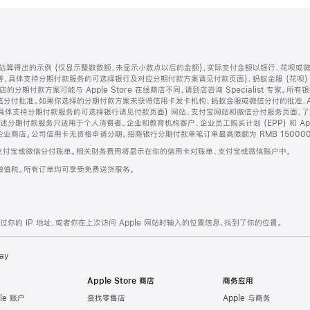
算得出的示例 (仅显示整数数额，未显示小数点以后的金额)，实际支付金额以银行、花呗或
等，具体支持分期付款服务的可选择银行及对应分期付款方案请见付款页面)、蚂蚁金服 (花呗
售店的分期付款方案可能与 Apple Store 在线商店不同，请到店咨询 Specialist 专
分付批准。如果你选择的分期付款方案未获得信用卡发卡机构、蚂蚁金服或微信分付的批准，Ap
具体支持分期付款服务的可选择银行请见付款页面) 网站、支付宝网站和微信分付服务页面，
期付款服务只适用于个人消费者。企业和教育机构客户、企业员工购买计划 (EPP) 和 Appl
企业商店。公司信用卡无资格申请分期。招商银行分期付款单笔订单最高限额为 RMB 150000
支付宝或微信分付账单。相关财务费用将显示在你的信用卡对账单、支付宝或微信账户中。
增值税。所有订单均可享受免费送货服务。
的 IP 地址，或者你在上次访问 Apple 网站时输入的位置信息，找到了你的位置。
ay
Apple Store 商店
商务应用
le 账户
查找零售店
Apple 与商务