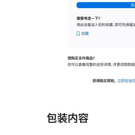
-
添
纳
米
需要考虑一下？
纹
将此设备加入你的收藏，即可先保留
理
玻
收藏
璃
面
板
想购买多件商品？
-
你可以查看完整的送货详情，并更改购物袋
可
调
倾
获得购买帮助，
立即在线
斜
度
及
高
度
包装内容
的
支
架
的