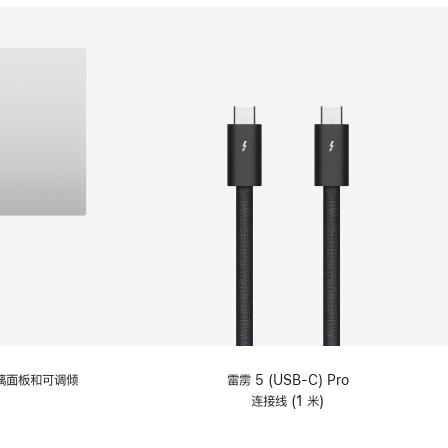
分
期
付
款
选
项)
理玻璃面板和可调倾
雷雳 5 (USB-C) Pro
连接线 (1 米)