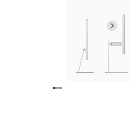
上
下
一
一
张
张
图
图
库
库
图
图
片
片
-
-
支
支
架
架