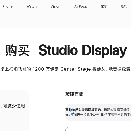
iPhone
Watch
Vision
AirPods
家居
娱乐
购买 Studio Display
桌上视角功能的 1200 万像素 Center Stage 摄像头、录音棚
玻璃面板
，可减少使用
纳米纹理玻璃面板可进一步减少反光，即使在
两种抗反射玻璃面板可选。
标配的玻璃面板经
。
有高亮光源的场所使用，也能保持出色画质。
展
光，从而进一步减少反光，即使在高亮光源的工
开