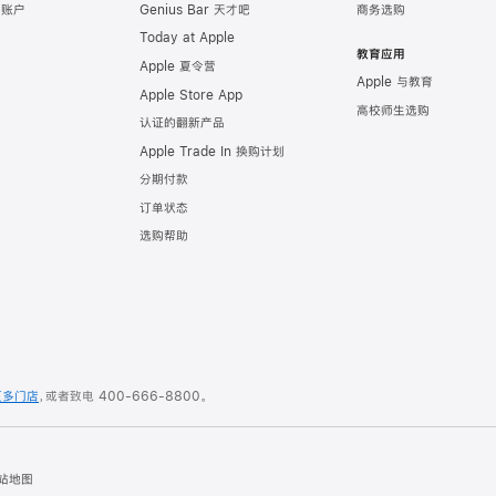
e 账户
Genius Bar 天才吧
商务选购
Today at Apple
教育应用
Apple 夏令营
Apple 与教育
Apple Store App
高校师生选购
认证的翻新产品
Apple Trade In 换购计划
分期付款
订单状态
选购帮助
更多门店
，或者致电
400-666-8800
。
站地图