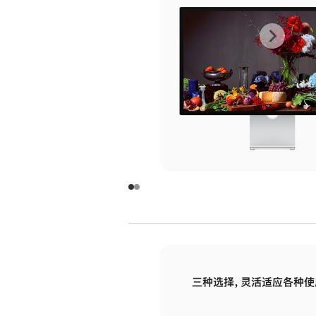
上
下
一
一
张
张
图
图
库
库
图
图
片
片
-
-
玻
玻
璃
璃
三种选择，灵活适应各种使
面
面
板
板