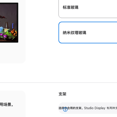
标准玻璃
纳米纹理玻璃
支架
用场景。
标配可调倾斜度的支架，提供 30 度的倾斜度
选
选择你合用的支架。
Studio Display
调节范围。
展