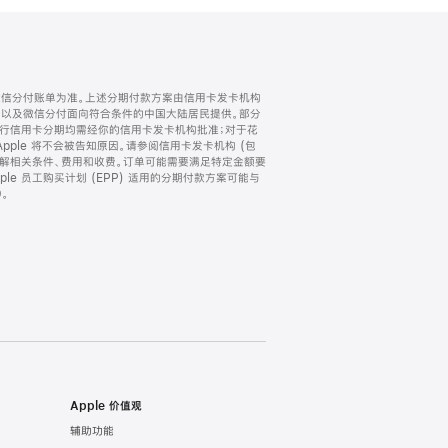
微信分付账单为准。上述分期付款方案由信用卡发卡机构
) 以及微信分付面向符合条件的中国大陆居民提供。部分
家。所有银行信用卡分期均需经你的信用卡发卡机构批准；对于花
ple 将不会被告知原因。请参阅信用卡发卡机构 (包
了解相关条件、费用和收费。订单可能需要满足特定金额要
e 员工购买计划 (EPP) 适用的分期付款方案可能与
。
Apple 价值观
辅助功能