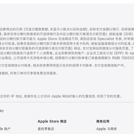
算得出的示例 (仅显示整数数额，未显示小数点以后的金额)，实际支付金额以银行、花呗或
等，具体支持分期付款服务的可选择银行及对应分期付款方案请见付款页面)、蚂蚁金服 (花呗
售店的分期付款方案可能与 Apple Store 在线商店不同，请到店咨询 Specialist 专
分付批准。如果你选择的分期付款方案未获得信用卡发卡机构、蚂蚁金服或微信分付的批准，Ap
具体支持分期付款服务的可选择银行请见付款页面) 网站、支付宝网站和微信分付服务页面，
期付款服务只适用于个人消费者。企业和教育机构客户、企业员工购买计划 (EPP) 和 Appl
企业商店。公司信用卡无资格申请分期。招商银行分期付款单笔订单最高限额为 RMB 150000
支付宝或微信分付账单。相关财务费用将显示在你的信用卡对账单、支付宝或微信账户中。
增值税。所有订单均可享受免费送货服务。
的 IP 地址，或者你在上次访问 Apple 网站时输入的位置信息，找到了你的位置。
ay
Apple Store 商店
商务应用
le 账户
查找零售店
Apple 与商务