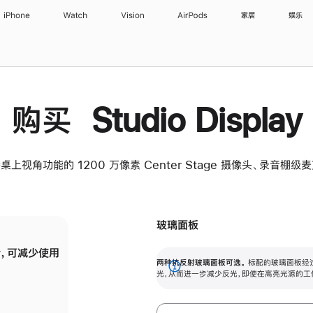
iPhone
Watch
Vision
AirPods
家居
娱乐
购买 Studio Display
桌上视角功能的 1200 万像素 Center Stage 摄像头、录音棚
玻璃面板
，可减少使用
纳米纹理玻璃面板可进一步减少反光，即使在
两种抗反射玻璃面板可选。
标配的玻璃面板经
。
有高亮光源的场所使用，也能保持出色画质。
展
光，从而进一步减少反光，即使在高亮光源的工
开