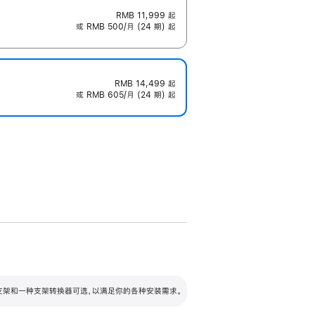
RMB 11,999
起
或 RMB 500/月 (24 期) 起
RMB 14,499
起
或 RMB 605/月 (24 期) 起
配可调倾斜度及高度的支架，额外增加 105
VESA 支架转换器
 有两种支架和一种支架转换器可选，以满足你的各种安装需求。
毫米的高度调节范围。
容的支架 (未随附)