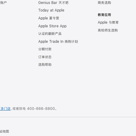
e 账户
Genius Bar 天才吧
商务选购
Today at Apple
教育应用
Apple 夏令营
Apple 与教育
Apple Store App
高校师生选购
认证的翻新产品
Apple Trade In 换购计划
分期付款
订单状态
选购帮助
更多门店
，或者致电
400-666-8800
。
站地图