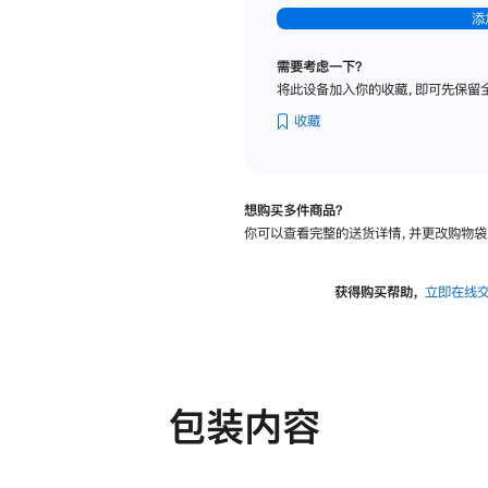
-
添
纳
米
需要考虑一下？
纹
将此设备加入你的收藏，即可先保留
理
玻
收藏
璃
面
板
想购买多件商品？
-
你可以查看完整的送货详情，并更改购物袋
可
调
倾
获得购买帮助，
立即在线
斜
度
及
高
度
包装内容
的
支
架
的