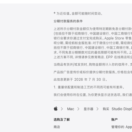
网
脚
‡ 为近似值。金额可能随时间变动。
注
页
分期付款服务的条件
页
上述所示分期付款金额仅为使用特定期数免息分期付款估
脚
(包括但不限于招商银行、中国建设银行、中国工商银行
银行会要求你通过支付宝完成购买。Apple Store 零
呗分期，需经蚂蚁金服批准；对于微信分付分期，需经微信
括但不限于招商银行、中国建设银行、中国工商银行等，
求，不同免息分期期数对应的最低限额可能有所不同。上述分
上述方案不同，详情请参见教育商店、EPP 在线商店和
当商品有货并/或发货时，购物金额将计入你的信用卡、
产品按广告宣传价或标价提供分期付款服务。价格包含
此信息更新于 2026 年 7 月 30 日。
1. 重量依配置和制造工艺的不同而可能有所差异。
我们会使用你所在位置，为你更快显示送货选项。我们通过你
Mac
显示器
购买 Studio Displ
Apple
选购及了解
账户
商店
管理你的 App