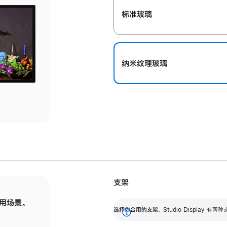
标准玻璃
纳米纹理玻璃
支架
用场景。
标配可调倾斜度的支架，提供 30 度的倾斜度
选
选择你合用的支架。
Studio Display
调节范围。
展