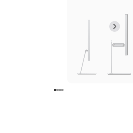
上
下
一
一
张
张
图
图
库
库
图
图
片
片
-
-
支
支
架
架