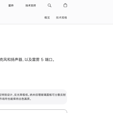
配件
技术支持
概览
技术规格
级麦克风和扬声器，以及雷雳 5 端口。
过特别设计，反光率极低。纳米纹理玻璃面板可分散反射
作场所也能保持出色画质。