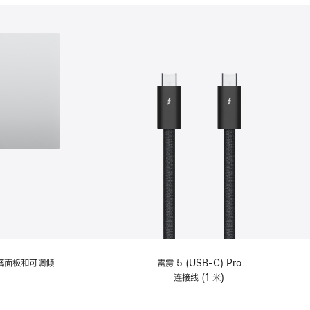
分
期
付
款
选
项)
理玻璃面板和可调倾
雷雳 5 (USB-C) Pro
连接线 (1 米)