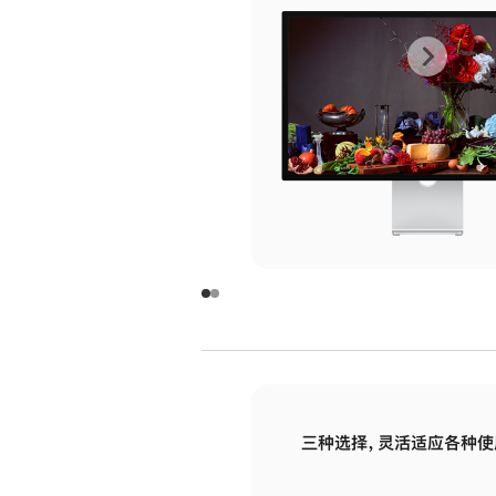
上
下
一
一
张
张
图
图
库
库
图
图
片
片
-
-
玻
玻
璃
璃
三种选择，灵活适应各种使
面
面
板
板