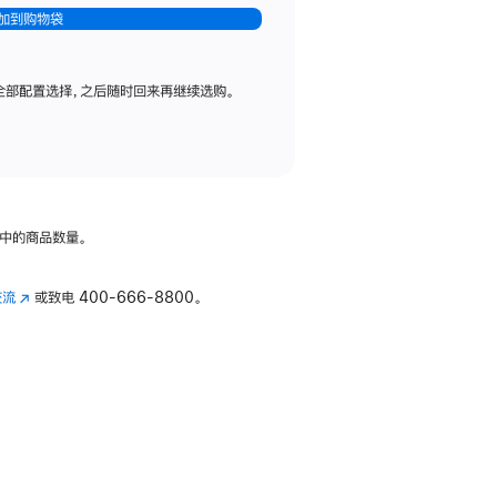
加到购物袋
全部配置选择，之后随时回来再继续选购。
中的商品数量。
交流
(在
或致电
400-666-8800。
新
窗
口
中
打
开)