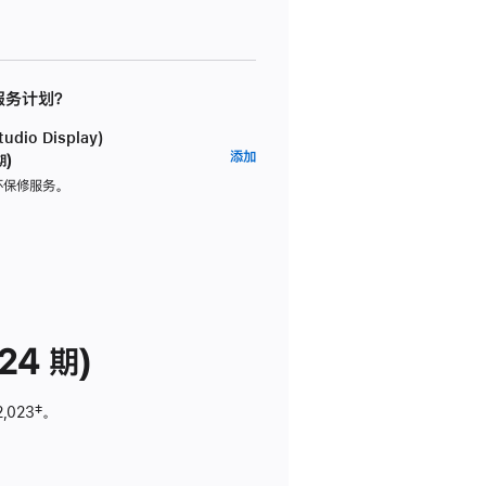
 服务计划？
dio Display)
AppleCare+
添加
期)
服
坏保修服务。
务
计
划
(适
用
于
24 期)
Studio
Display)
2,023
脚
‡。
注